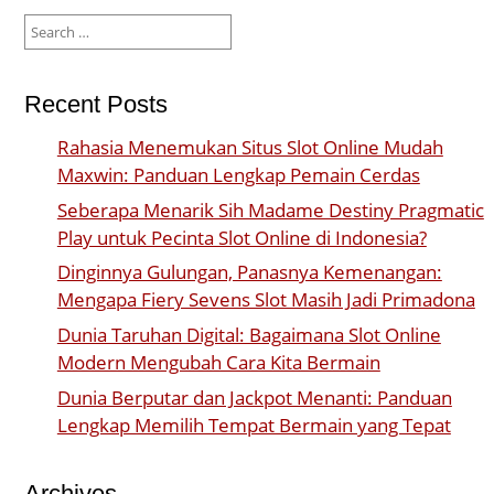
Search
for:
Recent Posts
Rahasia Menemukan Situs Slot Online Mudah
Maxwin: Panduan Lengkap Pemain Cerdas
Seberapa Menarik Sih Madame Destiny Pragmatic
Play untuk Pecinta Slot Online di Indonesia?
Dinginnya Gulungan, Panasnya Kemenangan:
Mengapa Fiery Sevens Slot Masih Jadi Primadona
Dunia Taruhan Digital: Bagaimana Slot Online
Modern Mengubah Cara Kita Bermain
Dunia Berputar dan Jackpot Menanti: Panduan
Lengkap Memilih Tempat Bermain yang Tepat
Archives