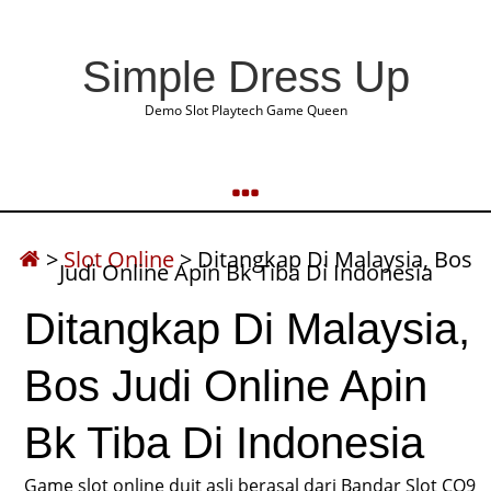
Simple Dress Up
Demo Slot Playtech Game Queen
>
Slot Online
>
Ditangkap Di Malaysia, Bos
Judi Online Apin Bk Tiba Di Indonesia
Ditangkap Di Malaysia,
Bos Judi Online Apin
Bk Tiba Di Indonesia
Game slot online duit asli berasal dari Bandar Slot CQ9