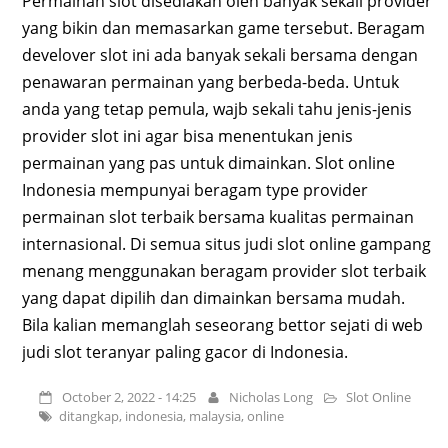
Permainan slot disediakan oleh banyak sekali provider
yang bikin dan memasarkan game tersebut. Beragam
develover slot ini ada banyak sekali bersama dengan
penawaran permainan yang berbeda-beda. Untuk
anda yang tetap pemula, wajb sekali tahu jenis-jenis
provider slot ini agar bisa menentukan jenis
permainan yang pas untuk dimainkan. Slot online
Indonesia mempunyai beragam type provider
permainan slot terbaik bersama kualitas permainan
internasional. Di semua situs judi slot online gampang
menang menggunakan beragam provider slot terbaik
yang dapat dipilih dan dimainkan bersama mudah.
Bila kalian memanglah seseorang bettor sejati di web
judi slot teranyar paling gacor di Indonesia.
October 2, 2022 - 14:25
Nicholas Long
Slot Online
ditangkap
,
indonesia
,
malaysia
,
online