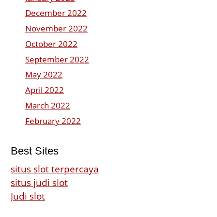
December 2022
November 2022
October 2022
September 2022
May 2022
April 2022
March 2022
February 2022
Best Sites
situs slot terpercaya
situs judi slot
Judi slot