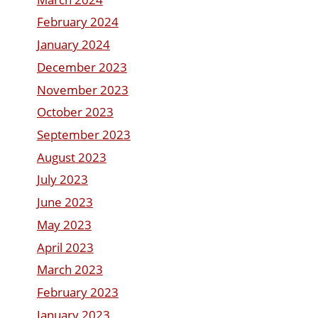
February 2024
January 2024
December 2023
November 2023
October 2023
September 2023
August 2023
July 2023
June 2023
May 2023
April 2023
March 2023
February 2023
January 2023