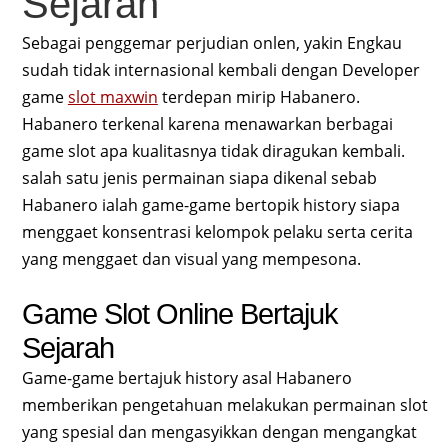
Sejarah
Sebagai penggemar perjudian onlen, yakin Engkau
sudah tidak internasional kembali dengan Developer
game
slot maxwin
terdepan mirip Habanero.
Habanero terkenal karena menawarkan berbagai
game slot apa kualitasnya tidak diragukan kembali.
salah satu jenis permainan siapa dikenal sebab
Habanero ialah game-game bertopik history siapa
menggaet konsentrasi kelompok pelaku serta cerita
yang menggaet dan visual yang mempesona.
Game Slot Online Bertajuk
Sejarah
Game-game bertajuk history asal Habanero
memberikan pengetahuan melakukan permainan slot
yang spesial dan mengasyikkan dengan mengangkat