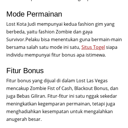
Mode Permainan
Lost Kota Judi mempunyai kedua fashion gim yang
berbeda, yaitu fashion Zombie dan gaya
Survivor.Pelaku bisa menentukan guna bermain-main
bersama salah satu mode ini satu,
Situs Togel
siapa
individu mempunyai fitur bonus apa istimewa.
Fitur Bonus
Fitur bonus yang dijual di dalam Lost Las Vegas
mencakup Zombie Fist of Cash, Blackout Bonus, dan
juga Bebas Giliran. Fitur-fitur ini satu nggak sekedar
meningkatkan kegemparan permainan, tetapi juga
menghadiahkan kesempatan untuk mengalahkan
anugerah besar.