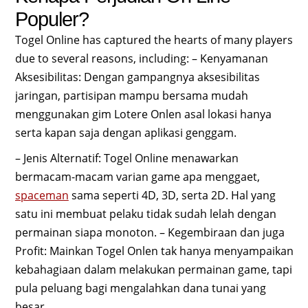
Populer?
Togel Online has captured the hearts of many players
due to several reasons, including: – Kenyamanan
Aksesibilitas: Dengan gampangnya aksesibilitas
jaringan, partisipan mampu bersama mudah
menggunakan gim Lotere Onlen asal lokasi hanya
serta kapan saja dengan aplikasi genggam.
– Jenis Alternatif: Togel Online menawarkan
bermacam-macam varian game apa menggaet,
spaceman
sama seperti 4D, 3D, serta 2D. Hal yang
satu ini membuat pelaku tidak sudah lelah dengan
permainan siapa monoton. – Kegembiraan dan juga
Profit: Mainkan Togel Onlen tak hanya menyampaikan
kebahagiaan dalam melakukan permainan game, tapi
pula peluang bagi mengalahkan dana tunai yang
besar.