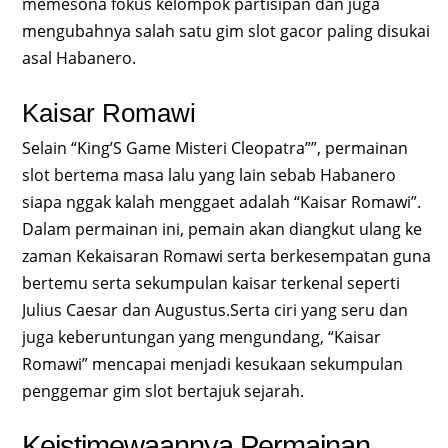
memesona fokus kelompok partisipan dan juga
mengubahnya salah satu gim slot gacor paling disukai
asal Habanero.
Kaisar Romawi
Selain “King’S Game Misteri Cleopatra””, permainan
slot bertema masa lalu yang lain sebab Habanero
siapa nggak kalah menggaet adalah “Kaisar Romawi”.
Dalam permainan ini, pemain akan diangkut ulang ke
zaman Kekaisaran Romawi serta berkesempatan guna
bertemu serta sekumpulan kaisar terkenal seperti
Julius Caesar dan Augustus.Serta ciri yang seru dan
juga keberuntungan yang mengundang, “Kaisar
Romawi” mencapai menjadi kesukaan sekumpulan
penggemar gim slot bertajuk sejarah.
Keistimewaannya Permainan