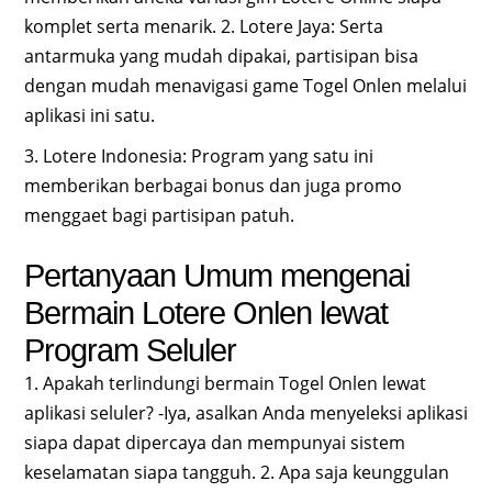
komplet serta menarik. 2. Lotere Jaya: Serta
antarmuka yang mudah dipakai, partisipan bisa
dengan mudah menavigasi game Togel Onlen melalui
aplikasi ini satu.
3. Lotere Indonesia: Program yang satu ini
memberikan berbagai bonus dan juga promo
menggaet bagi partisipan patuh.
Pertanyaan Umum mengenai
Bermain Lotere Onlen lewat
Program Seluler
1. Apakah terlindungi bermain Togel Onlen lewat
aplikasi seluler? -Iya, asalkan Anda menyeleksi aplikasi
siapa dapat dipercaya dan mempunyai sistem
keselamatan siapa tangguh. 2. Apa saja keunggulan