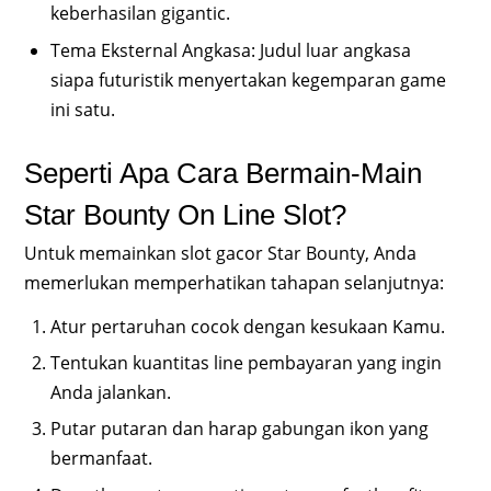
keberhasilan gigantic.
Tema Eksternal Angkasa: Judul luar angkasa
siapa futuristik menyertakan kegemparan game
ini satu.
Seperti Apa Cara Bermain-Main
Star Bounty On Line Slot?
Untuk memainkan slot gacor Star Bounty, Anda
memerlukan memperhatikan tahapan selanjutnya:
Atur pertaruhan cocok dengan kesukaan Kamu.
Tentukan kuantitas line pembayaran yang ingin
Anda jalankan.
Putar putaran dan harap gabungan ikon yang
bermanfaat.