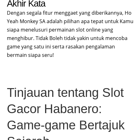
Akhir Kata
Dengan segala fitur menggaet yang diberikannya, Ho
Yeah Monkey SA adalah pilihan apa tepat untuk Kamu
siapa menelusuri permainan slot online yang
menghibur. Tidak Boleh tidak yakin untuk mencoba
game yang satu ini serta rasakan pengalaman
bermain siapa seru!
Tinjauan tentang Slot
Gacor Habanero:
Game-game Bertajuk