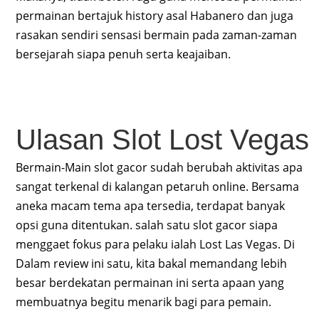
permainan bertajuk history asal Habanero dan juga
rasakan sendiri sensasi bermain pada zaman-zaman
bersejarah siapa penuh serta keajaiban.
Ulasan Slot Lost Vegas
Bermain-Main slot gacor sudah berubah aktivitas apa
sangat terkenal di kalangan petaruh online. Bersama
aneka macam tema apa tersedia, terdapat banyak
opsi guna ditentukan. salah satu slot gacor siapa
menggaet fokus para pelaku ialah Lost Las Vegas. Di
Dalam review ini satu, kita bakal memandang lebih
besar berdekatan permainan ini serta apaan yang
membuatnya begitu menarik bagi para pemain.