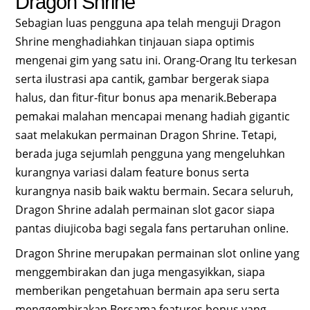
Dragon Shrine
Sebagian luas pengguna apa telah menguji Dragon
Shrine menghadiahkan tinjauan siapa optimis
mengenai gim yang satu ini. Orang-Orang Itu terkesan
serta ilustrasi apa cantik, gambar bergerak siapa
halus, dan fitur-fitur bonus apa menarik.Beberapa
pemakai malahan mencapai menang hadiah gigantic
saat melakukan permainan Dragon Shrine. Tetapi,
berada juga sejumlah pengguna yang mengeluhkan
kurangnya variasi dalam feature bonus serta
kurangnya nasib baik waktu bermain. Secara seluruh,
Dragon Shrine adalah permainan slot gacor siapa
pantas diujicoba bagi segala fans pertaruhan online.
Dragon Shrine merupakan permainan slot online yang
menggembirakan dan juga mengasyikkan, siapa
memberikan pengetahuan bermain apa seru serta
menggembirakan.Bersama features bonus yang