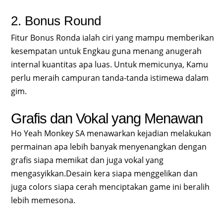
2. Bonus Round
Fitur Bonus Ronda ialah ciri yang mampu memberikan
kesempatan untuk Engkau guna menang anugerah
internal kuantitas apa luas. Untuk memicunya, Kamu
perlu meraih campuran tanda-tanda istimewa dalam
gim.
Grafis dan Vokal yang Menawan
Ho Yeah Monkey SA menawarkan kejadian melakukan
permainan apa lebih banyak menyenangkan dengan
grafis siapa memikat dan juga vokal yang
mengasyikkan.Desain kera siapa menggelikan dan
juga colors siapa cerah menciptakan game ini beralih
lebih memesona.