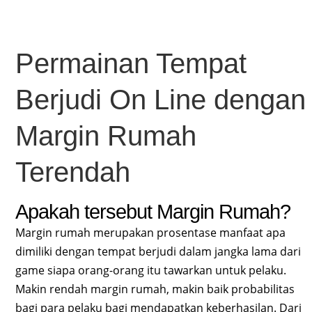
Permainan Tempat
Berjudi On Line dengan
Margin Rumah
Terendah
Apakah tersebut Margin Rumah?
Margin rumah merupakan prosentase manfaat apa
dimiliki dengan tempat berjudi dalam jangka lama dari
game siapa orang-orang itu tawarkan untuk pelaku.
Makin rendah margin rumah, makin baik probabilitas
bagi para pelaku bagi mendapatkan keberhasilan. Dari