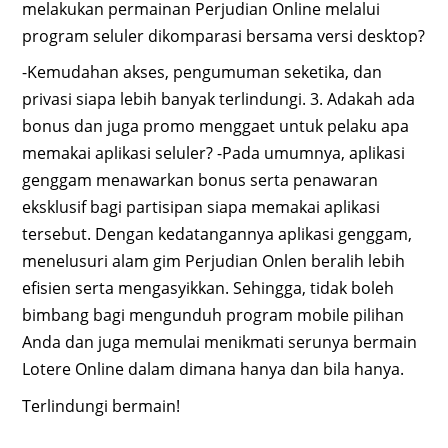
melakukan permainan Perjudian Online melalui
program seluler dikomparasi bersama versi desktop?
-Kemudahan akses, pengumuman seketika, dan
privasi siapa lebih banyak terlindungi. 3. Adakah ada
bonus dan juga promo menggaet untuk pelaku apa
memakai aplikasi seluler? -Pada umumnya, aplikasi
genggam menawarkan bonus serta penawaran
eksklusif bagi partisipan siapa memakai aplikasi
tersebut. Dengan kedatangannya aplikasi genggam,
menelusuri alam gim Perjudian Onlen beralih lebih
efisien serta mengasyikkan. Sehingga, tidak boleh
bimbang bagi mengunduh program mobile pilihan
Anda dan juga memulai menikmati serunya bermain
Lotere Online dalam dimana hanya dan bila hanya.
Terlindungi bermain!