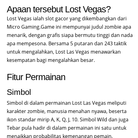
Apaan tersebut Lost Vegas?
Lost Vegas ialah slot gacor yang dikembangkan dari
Micro Gaming.Game ini mempunyai judul zombie apa
menarik, dengan grafis siapa bermutu tinggi dan nada
apa mempesona. Bersama 5 putaran dan 243 taktik
untuk mengalahkan, Lost Las Vegas menawarkan
kesempatan bagi mengalahkan besar.
Fitur Permainan
Simbol
Simbol di dalam permainan Lost Las Vegas meliputi
karakter zombie, manusia menahan nyawa, beserta
ikon standar mirip A, K, Q, J, 10. Simbol Wild dan juga
Tebar pula hadir di dalam permainan ini satu untuk
menaikkan probabilitas kemenangan pemain.