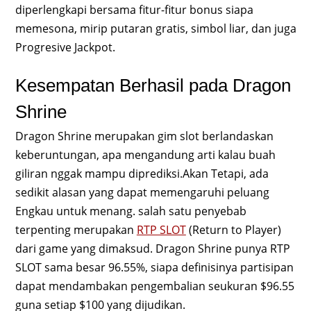
diperlengkapi bersama fitur-fitur bonus siapa
memesona, mirip putaran gratis, simbol liar, dan juga
Progresive Jackpot.
Kesempatan Berhasil pada Dragon
Shrine
Dragon Shrine merupakan gim slot berlandaskan
keberuntungan, apa mengandung arti kalau buah
giliran nggak mampu diprediksi.Akan Tetapi, ada
sedikit alasan yang dapat memengaruhi peluang
Engkau untuk menang. salah satu penyebab
terpenting merupakan
RTP SLOT
(Return to Player)
dari game yang dimaksud. Dragon Shrine punya RTP
SLOT sama besar 96.55%, siapa definisinya partisipan
dapat mendambakan pengembalian seukuran $96.55
guna setiap $100 yang dijudikan.