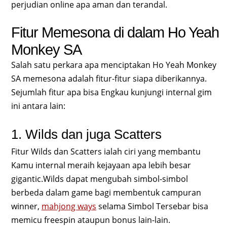
perjudian online apa aman dan terandal.
Fitur Memesona di dalam Ho Yeah
Monkey SA
Salah satu perkara apa menciptakan Ho Yeah Monkey
SA memesona adalah fitur-fitur siapa diberikannya.
Sejumlah fitur apa bisa Engkau kunjungi internal gim
ini antara lain:
1. Wilds dan juga Scatters
Fitur Wilds dan Scatters ialah ciri yang membantu
Kamu internal meraih kejayaan apa lebih besar
gigantic.Wilds dapat mengubah simbol-simbol
berbeda dalam game bagi membentuk campuran
winner,
mahjong ways
selama Simbol Tersebar bisa
memicu freespin ataupun bonus lain-lain.