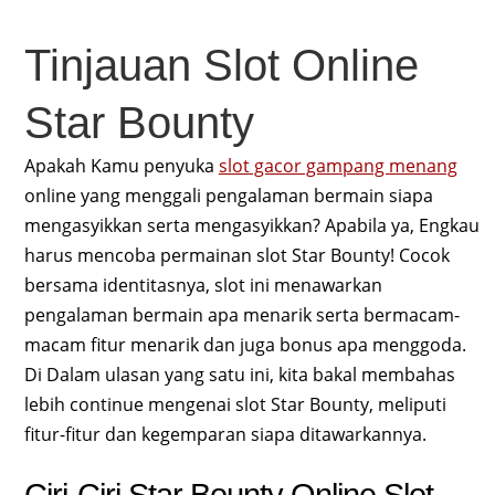
Tinjauan Slot Online
Star Bounty
Apakah Kamu penyuka
slot gacor gampang menang
online yang menggali pengalaman bermain siapa
mengasyikkan serta mengasyikkan? Apabila ya, Engkau
harus mencoba permainan slot Star Bounty! Cocok
bersama identitasnya, slot ini menawarkan
pengalaman bermain apa menarik serta bermacam-
macam fitur menarik dan juga bonus apa menggoda.
Di Dalam ulasan yang satu ini, kita bakal membahas
lebih continue mengenai slot Star Bounty, meliputi
fitur-fitur dan kegemparan siapa ditawarkannya.
Ciri-Ciri Star Bounty Online Slot