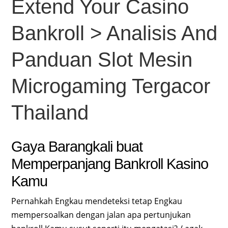
Extend Your Casino
Bankroll > Analisis And
Panduan Slot Mesin
Microgaming Tergacor
Thailand
Gaya Barangkali buat
Memperpanjang Bankroll Kasino
Kamu
Pernahkah Engkau mendeteksi tetap Engkau
mempersoalkan dengan jalan apa pertunjukan