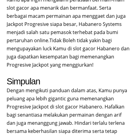
slot gacor apa menarik dan bermanfaat. Serta
berbagai macam permainan apa menggaet dan juga
Jackpot Progresive siapa besar, Habanero Systems
menjadi salah satu pemasok terhebat pada bumi
pertaruhan online.Tidak Boleh tidak yakin bagi
mengupayakan luck Kamu di slot gacor Habanero dan
juga dapatkan kesempatan bagi memenangkan
Progresive Jackpot yang menggiurkan!
Simpulan
Dengan mengikuti panduan dalam atas, Kamu punya
peluang apa lebih gigantic guna memenangkan
Progresive Jackpot di slot gacor Habanero. Hafalkan
bagi senantiasa melakukan permainan dengan arif
dan juga menanggung jawab. Hindari terlalu terlena
bersama keberhasilan siapa diterima serta tetap