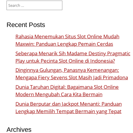
Search
for:
Recent Posts
Rahasia Menemukan Situs Slot Online Mudah
Maxwin: Panduan Lengkap Pemain Cerdas
Seberapa Menarik Sih Madame Destiny Pragmatic
Play untuk Pecinta Slot Online di Indonesia?
Dinginnya Gulungan, Panasnya Kemenangan:
Mengapa Fiery Sevens Slot Masih Jadi Primadona
Dunia Taruhan Digital: Bagaimana Slot Online
Modern Mengubah Cara Kita Bermain
Dunia Berputar dan Jackpot Menanti: Panduan
Lengkap Memilih Tempat Bermain yang Tepat
Archives