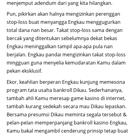
menjemput adendum dari yang kita hilangkan.
Pun, pikirkan akan halnya mengizinkan perenggan
stop-loss buat menyangga Engkau menggugurkan
total dana nan besar. Takat stop-loss sama dengan
bercak yang ditentukan sebelumnya dekat bekas
Engkau meninggalkan tampil apa-apa pula nan
berjalan. Engkau pandai mengizinkan takat stop-loss
mingguan guna menyelia kemudaratan Kamu dalam
pekan eksklusif.
Ekor, keahlian berperan Engkau kunjung memesona
program tata usaha bankroll Dikau. Sederhananya,
tambah ahli Kamu meresap game kasino di internet,
tambah kurang sedekah secara mau Dikau lepaskan.
Bersama presumsi Dikau meminta segala tersebut &
pelan-pelan memperpanjang bankroll kasino Engkau,
Kamu bakal mengambil cenderung prinsip tetap buat