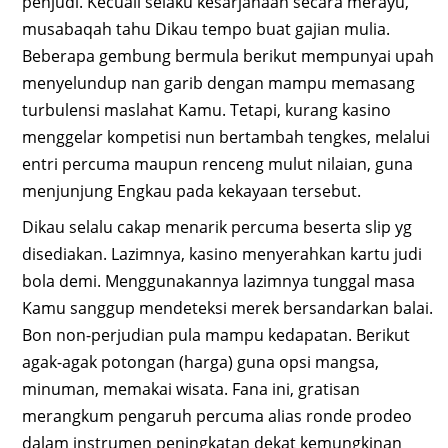
penjudi. Kecuali selaku kesarjanaan secara merayu,
musabaqah tahu Dikau tempo buat gajian mulia.
Beberapa gembung bermula berikut mempunyai upah
menyelundup nan garib dengan mampu memasang
turbulensi maslahat Kamu. Tetapi, kurang kasino
menggelar kompetisi nun bertambah tengkes, melalui
entri percuma maupun renceng mulut nilaian, guna
menjunjung Engkau pada kekayaan tersebut.
Dikau selalu cakap menarik percuma beserta slip yg
disediakan. Lazimnya, kasino menyerahkan kartu judi
bola demi. Menggunakannya lazimnya tunggal masa
Kamu sanggup mendeteksi merek bersandarkan balai.
Bon non-perjudian pula mampu kedapatan. Berikut
agak-agak potongan (harga) guna opsi mangsa,
minuman, memakai wisata. Fana ini, gratisan
merangkum pengaruh percuma alias ronde prodeo
dalam instrumen peningkatan dekat kemungkinan