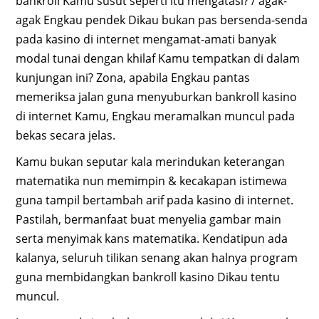
bankroll Kamu susut seperti itu mengatasi? / agak-
agak Engkau pendek Dikau bukan pas bersenda-senda
pada kasino di internet mengamat-amati banyak
modal tunai dengan khilaf Kamu tempatkan di dalam
kunjungan ini? Zona, apabila Engkau pantas
memeriksa jalan guna menyuburkan bankroll kasino
di internet Kamu, Engkau meramalkan muncul pada
bekas secara jelas.
Kamu bukan seputar kala merindukan keterangan
matematika nun memimpin & kecakapan istimewa
guna tampil bertambah arif pada kasino di internet.
Pastilah, bermanfaat buat menyelia gambar main
serta menyimak kans matematika. Kendatipun ada
kalanya, seluruh tilikan senang akan halnya program
guna membidangkan bankroll kasino Dikau tentu
muncul.