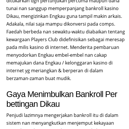
ditukarkan dgn pertunjukan percuma maupun dana
tunai nan sanggup memperpanjang bankroll kasino
Dikau, mengizinkan Engkau guna tampil makin arkais.
Adakala, nilai saja mampu dikonversi pada comps.
Faedah berbeda nan sewaktu-waktu diabaikan tentang
kewargaan Players Club didefinisikan sebagai meresap
pada milis kasino di internet. Menderita pembaruan
menyodorkan Engkau embel-embel nan cakap
memajukan dana Engkau / kelonggaran kasino di
internet yg meriangkan & berperan di dalam
berzaman-zaman buat mudik.
Gaya Menimbulkan Bankroll Per
bettingan Dikau
Penjudi lazimnya mengerjakan bankroll itu di dalam
sistem nan menyangkutkan menjemput kekayaan