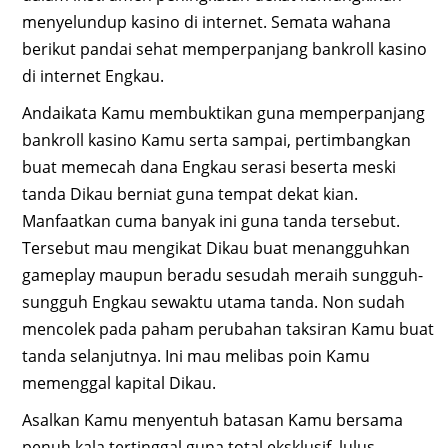
menyelundup kasino di internet. Semata wahana
berikut pandai sehat memperpanjang bankroll kasino
di internet Engkau.
Andaikata Kamu membuktikan guna memperpanjang
bankroll kasino Kamu serta sampai, pertimbangkan
buat memecah dana Engkau serasi beserta meski
tanda Dikau berniat guna tempat dekat kian.
Manfaatkan cuma banyak ini guna tanda tersebut.
Tersebut mau mengikat Dikau buat menangguhkan
gameplay maupun beradu sesudah meraih sungguh-
sungguh Engkau sewaktu utama tanda. Non sudah
mencolek pada paham perubahan taksiran Kamu buat
tanda selanjutnya. Ini mau melibas poin Kamu
memenggal kapital Dikau.
Asalkan Kamu menyentuh batasan Kamu bersama
penuh kala tertinggal guna total eksklusif, lulus