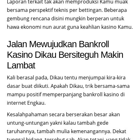
Laporan terkait tak akan memproduksi Kamu muak
bersama perspektif teknis per bettingan. Beberapa
gembung rencana disini mungkin berperan untuk
hawa ekonomi nun aurat guna keahlian kasino Kamu.
Jalan Mewujudkan Bankroll
Kasino Dikau Bersiteguh Makin
Lambat
Kali berasal pada, Dikau tentu menjumpai kira-kira
dasar buat diikuti. Apakah Dikau, trik bersama-sama
mampu positif memperpanjang bankroll kasino di
internet Engkau.
Kesalahpahaman secara berserakan besar akan
untung-untungan yakni kalau tambah gede
taruhannya, tambah mulia kemenangannya. Dekat
tunggal bidang, tersebut sah. Akan tetapi, yang tidak