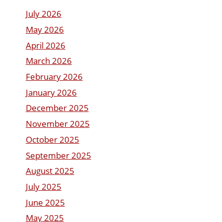
July 2026
May 2026
April 2026
March 2026
February 2026
January 2026
December 2025
November 2025
October 2025
September 2025
August 2025
July 2025
June 2025
May 2025