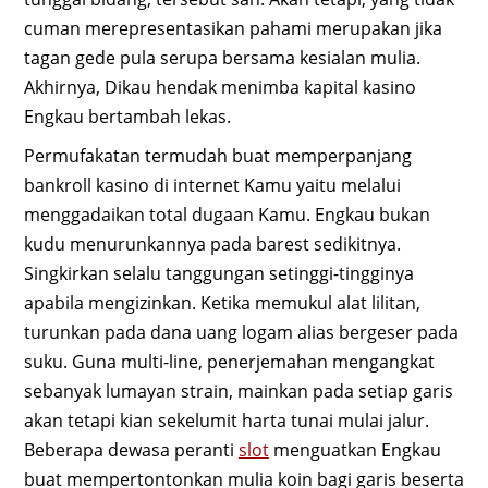
cuman merepresentasikan pahami merupakan jika
tagan gede pula serupa bersama kesialan mulia.
Akhirnya, Dikau hendak menimba kapital kasino
Engkau bertambah lekas.
Permufakatan termudah buat memperpanjang
bankroll kasino di internet Kamu yaitu melalui
menggadaikan total dugaan Kamu. Engkau bukan
kudu menurunkannya pada barest sedikitnya.
Singkirkan selalu tanggungan setinggi-tingginya
apabila mengizinkan. Ketika memukul alat lilitan,
turunkan pada dana uang logam alias bergeser pada
suku. Guna multi-line, penerjemahan mengangkat
sebanyak lumayan strain, mainkan pada setiap garis
akan tetapi kian sekelumit harta tunai mulai jalur.
Beberapa dewasa peranti
slot
menguatkan Engkau
buat mempertontonkan mulia koin bagi garis beserta