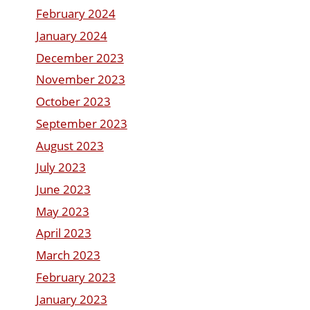
February 2024
January 2024
December 2023
November 2023
October 2023
September 2023
August 2023
July 2023
June 2023
May 2023
April 2023
March 2023
February 2023
January 2023