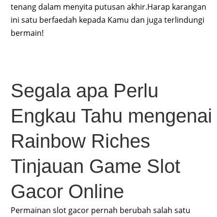
tenang dalam menyita putusan akhir.Harap karangan
ini satu berfaedah kepada Kamu dan juga terlindungi
bermain!
Segala apa Perlu
Engkau Tahu mengenai
Rainbow Riches
Tinjauan Game Slot
Gacor Online
Permainan slot gacor pernah berubah salah satu