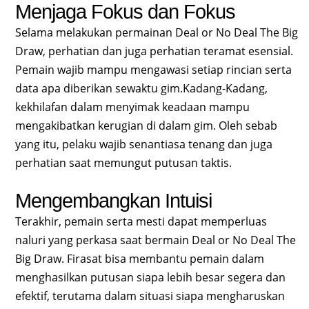
Menjaga Fokus dan Fokus
Selama melakukan permainan Deal or No Deal The Big
Draw, perhatian dan juga perhatian teramat esensial.
Pemain wajib mampu mengawasi setiap rincian serta
data apa diberikan sewaktu gim.Kadang-Kadang,
kekhilafan dalam menyimak keadaan mampu
mengakibatkan kerugian di dalam gim. Oleh sebab
yang itu, pelaku wajib senantiasa tenang dan juga
perhatian saat memungut putusan taktis.
Mengembangkan Intuisi
Terakhir, pemain serta mesti dapat memperluas
naluri yang perkasa saat bermain Deal or No Deal The
Big Draw. Firasat bisa membantu pemain dalam
menghasilkan putusan siapa lebih besar segera dan
efektif, terutama dalam situasi siapa mengharuskan