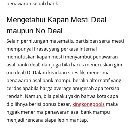
penawaran sebab bank.
Mengetahui Kapan Mesti Deal
maupun No Deal
Selain perhitungan matematis, partisipan serta mesti
mempunyai firasat yang perkasa internal
memutuskan kapan mesti menyambut penawaran
asal bank (deal) dan juga bila harus meneruskan gim
(no deal).Di Dalam keadaan spesifik, menerima
penawaran asal bank mampu beralih alternatif yang
cerdas apabila harga average anugerah apa tersisa
rendah. Namun, bila pelaku yakin bahwa kotak apa
dipilihnya berisi bonus besar,
kingkongpools
maka
nggak menerima penawaran asal bank mampu
menjadi rencana siapa lebih mantap.