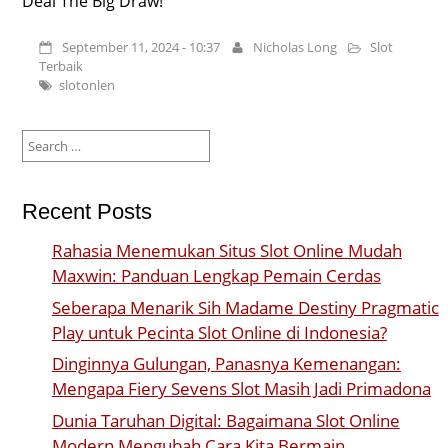
Deal The Big Draw!
September 11, 2024 - 10:37
Nicholas Long
Slot
Terbaik
slotonlen
Search
for:
Recent Posts
Rahasia Menemukan Situs Slot Online Mudah
Maxwin: Panduan Lengkap Pemain Cerdas
Seberapa Menarik Sih Madame Destiny Pragmatic
Play untuk Pecinta Slot Online di Indonesia?
Dinginnya Gulungan, Panasnya Kemenangan:
Mengapa Fiery Sevens Slot Masih Jadi Primadona
Dunia Taruhan Digital: Bagaimana Slot Online
Modern Mengubah Cara Kita Bermain