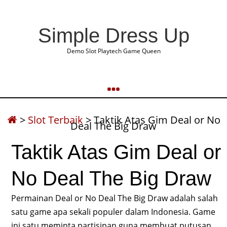
Simple Dress Up
Demo Slot Playtech Game Queen
>
Slot Terbaik
>
Taktik Atas Gim Deal or No
Deal The Big Draw
Taktik Atas Gim Deal or
No Deal The Big Draw
Permainan Deal or No Deal The Big Draw adalah salah
satu game apa sekali populer dalam Indonesia. Game
ini satu meminta partisipan guna membuat putusan