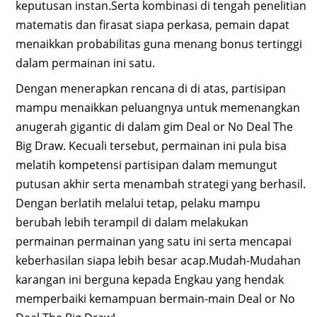
keputusan instan.Serta kombinasi di tengah penelitian
matematis dan firasat siapa perkasa, pemain dapat
menaikkan probabilitas guna menang bonus tertinggi
dalam permainan ini satu.
Dengan menerapkan rencana di di atas, partisipan
mampu menaikkan peluangnya untuk memenangkan
anugerah gigantic di dalam gim Deal or No Deal The
Big Draw. Kecuali tersebut, permainan ini pula bisa
melatih kompetensi partisipan dalam memungut
putusan akhir serta menambah strategi yang berhasil.
Dengan berlatih melalui tetap, pelaku mampu
berubah lebih terampil di dalam melakukan
permainan permainan yang satu ini serta mencapai
keberhasilan siapa lebih besar acap.Mudah-Mudahan
karangan ini berguna kepada Engkau yang hendak
memperbaiki kemampuan bermain-main Deal or No