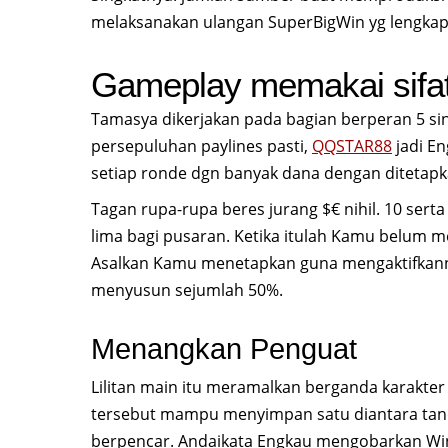
melaksanakan ulangan SuperBigWin yg lengkap
Gameplay memakai sifat
Tamasya dikerjakan pada bagian berperan 5 sinya
persepuluhan paylines pasti,
QQSTAR88
jadi E
setiap ronde dgn banyak dana dengan ditetapk
Tagan rupa-rupa beres jurang $€ nihil. 10 sert
lima bagi pusaran. Ketika itulah Kamu belum m
Asalkan Kamu menetapkan guna mengaktifkan
menyusun sejumlah 50%.
Menangkan Penguat
Lilitan main itu meramalkan berganda karakter
tersebut mampu menyimpan satu diantara tan
berpencar. Andaikata Engkau mengobarkan Win