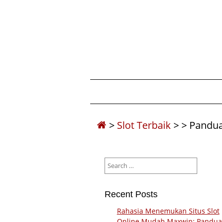
>
Slot Terbaik
>
> Pandua
Search
for:
Recent Posts
Rahasia Menemukan Situs Slot
Online Mudah Maxwin: Pandu