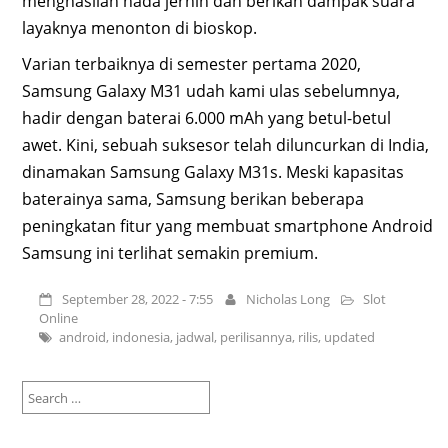
menghasilan nada jernih dan berikan dampak suara
layaknya menonton di bioskop.
Varian terbaiknya di semester pertama 2020,
Samsung Galaxy M31 udah kami ulas sebelumnya,
hadir dengan baterai 6.000 mAh yang betul-betul
awet. Kini, sebuah suksesor telah diluncurkan di India,
dinamakan Samsung Galaxy M31s. Meski kapasitas
baterainya sama, Samsung berikan beberapa
peningkatan fitur yang membuat smartphone Android
Samsung ini terlihat semakin premium.
September 28, 2022 - 7:55
Nicholas Long
Slot
Online
android
,
indonesia
,
jadwal
,
perilisannya
,
rilis
,
updated
Search
for: