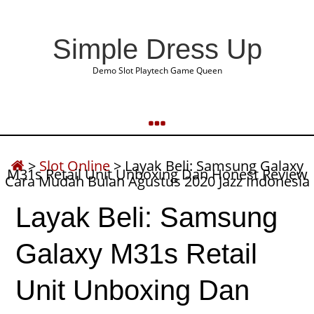
Simple Dress Up
Demo Slot Playtech Game Queen
>
Slot Online
>
Layak Beli: Samsung Galaxy
M31s Retail Unit Unboxing Dan Honest Review
Cara Mudah Bulan Agustus 2020 Jazz Indonesia
Layak Beli: Samsung
Galaxy M31s Retail
Unit Unboxing Dan