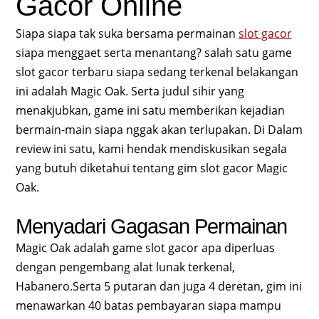
Gacor Online
Siapa siapa tak suka bersama permainan
slot gacor
siapa menggaet serta menantang? salah satu game
slot gacor terbaru siapa sedang terkenal belakangan
ini adalah Magic Oak. Serta judul sihir yang
menakjubkan, game ini satu memberikan kejadian
bermain-main siapa nggak akan terlupakan. Di Dalam
review ini satu, kami hendak mendiskusikan segala
yang butuh diketahui tentang gim slot gacor Magic
Oak.
Menyadari Gagasan Permainan
Magic Oak adalah game slot gacor apa diperluas
dengan pengembang alat lunak terkenal,
Habanero.Serta 5 putaran dan juga 4 deretan, gim ini
menawarkan 40 batas pembayaran siapa mampu