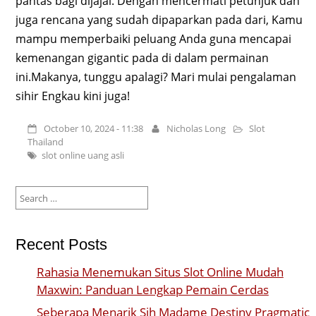
pantas bagi dijajal. Dengan mencermati petunjuk dan
juga rencana yang sudah dipaparkan pada dari, Kamu
mampu memperbaiki peluang Anda guna mencapai
kemenangan gigantic pada di dalam permainan
ini.Makanya, tunggu apalagi? Mari mulai pengalaman
sihir Engkau kini juga!
October 10, 2024 - 11:38
Nicholas Long
Slot
Thailand
slot online uang asli
Search
for:
Recent Posts
Rahasia Menemukan Situs Slot Online Mudah
Maxwin: Panduan Lengkap Pemain Cerdas
Seberapa Menarik Sih Madame Destiny Pragmatic