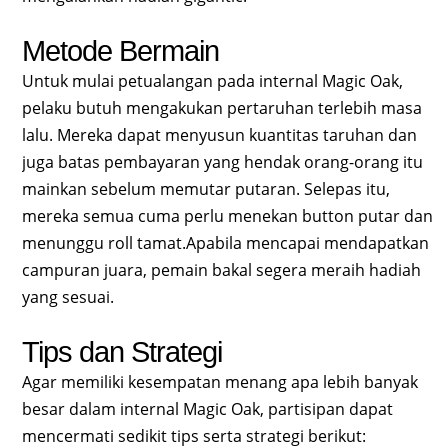
Metode Bermain
Untuk mulai petualangan pada internal Magic Oak,
pelaku butuh mengakukan pertaruhan terlebih masa
lalu. Mereka dapat menyusun kuantitas taruhan dan
juga batas pembayaran yang hendak orang-orang itu
mainkan sebelum memutar putaran. Selepas itu,
mereka semua cuma perlu menekan button putar dan
menunggu roll tamat.Apabila mencapai mendapatkan
campuran juara, pemain bakal segera meraih hadiah
yang sesuai.
Tips dan Strategi
Agar memiliki kesempatan menang apa lebih banyak
besar dalam internal Magic Oak, partisipan dapat
mencermati sedikit tips serta strategi berikut: