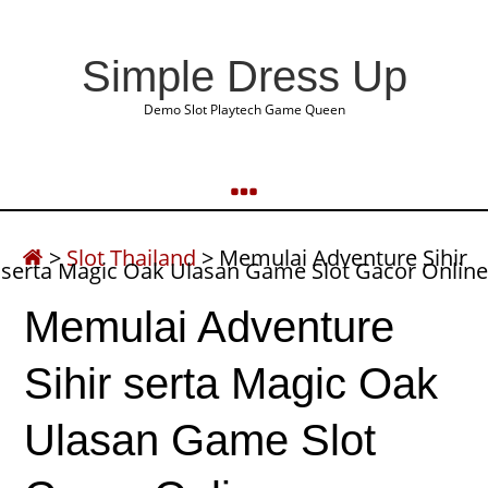
Simple Dress Up
Demo Slot Playtech Game Queen
>
Slot Thailand
>
Memulai Adventure Sihir
serta Magic Oak Ulasan Game Slot Gacor Online
Memulai Adventure
Sihir serta Magic Oak
Ulasan Game Slot