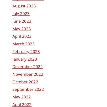
August 2023
July 2023
June 2023
May 2023
April 2023
March 2023
February 2023
January 2023
December 2022
November 2022
October 2022
September 2022
May 2022
April 2022