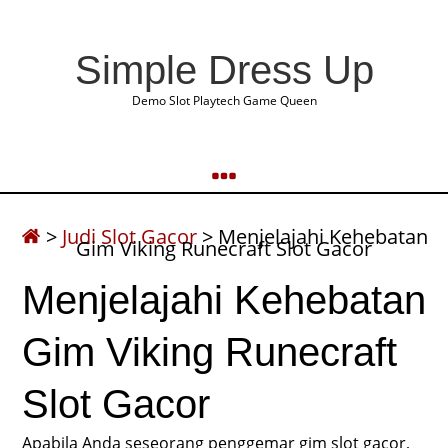
Simple Dress Up
Demo Slot Playtech Game Queen
>
Judi Slot Gacor
>
Menjelajahi Kehebatan
Gim Viking Runecraft Slot Gacor
Menjelajahi Kehebatan
Gim Viking Runecraft
Slot Gacor
Apabila Anda seseorang penggemar gim slot gacor,