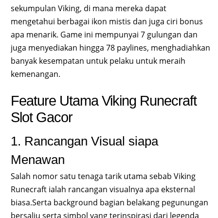
sekumpulan Viking, di mana mereka dapat
mengetahui berbagai ikon mistis dan juga ciri bonus
apa menarik. Game ini mempunyai 7 gulungan dan
juga menyediakan hingga 78 paylines, menghadiahkan
banyak kesempatan untuk pelaku untuk meraih
kemenangan.
Feature Utama Viking Runecraft
Slot Gacor
1. Rancangan Visual siapa
Menawan
Salah nomor satu tenaga tarik utama sebab Viking
Runecraft ialah rancangan visualnya apa eksternal
biasa.Serta background bagian belakang pegunungan
bersalju serta simbol yang terinspirasi dari legenda