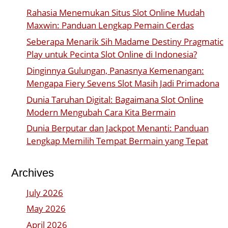
Rahasia Menemukan Situs Slot Online Mudah
Maxwin: Panduan Lengkap Pemain Cerdas
Seberapa Menarik Sih Madame Destiny Pragmatic
Play untuk Pecinta Slot Online di Indonesia?
Dinginnya Gulungan, Panasnya Kemenangan:
Mengapa Fiery Sevens Slot Masih Jadi Primadona
Dunia Taruhan Digital: Bagaimana Slot Online
Modern Mengubah Cara Kita Bermain
Dunia Berputar dan Jackpot Menanti: Panduan
Lengkap Memilih Tempat Bermain yang Tepat
Archives
July 2026
May 2026
April 2026