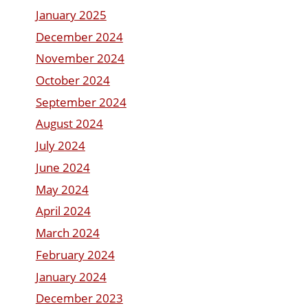
January 2025
December 2024
November 2024
October 2024
September 2024
August 2024
July 2024
June 2024
May 2024
April 2024
March 2024
February 2024
January 2024
December 2023