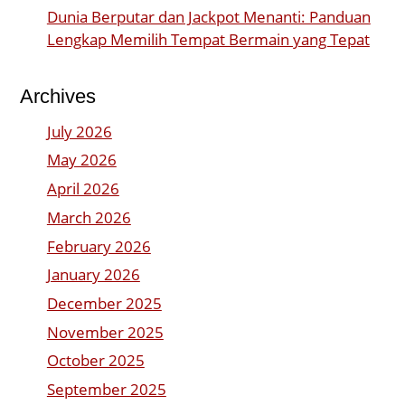
Dunia Berputar dan Jackpot Menanti: Panduan
Lengkap Memilih Tempat Bermain yang Tepat
Archives
July 2026
May 2026
April 2026
March 2026
February 2026
January 2026
December 2025
November 2025
October 2025
September 2025