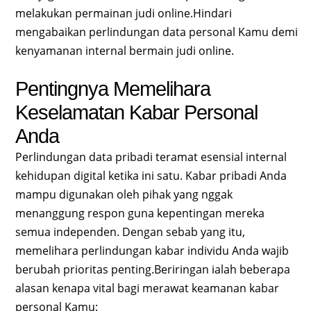
melakukan permainan judi online.Hindari
mengabaikan perlindungan data personal Kamu demi
kenyamanan internal bermain judi online.
Pentingnya Memelihara
Keselamatan Kabar Personal
Anda
Perlindungan data pribadi teramat esensial internal
kehidupan digital ketika ini satu. Kabar pribadi Anda
mampu digunakan oleh pihak yang nggak
menanggung respon guna kepentingan mereka
semua independen. Dengan sebab yang itu,
memelihara perlindungan kabar individu Anda wajib
berubah prioritas penting.Beriringan ialah beberapa
alasan kenapa vital bagi merawat keamanan kabar
personal Kamu: