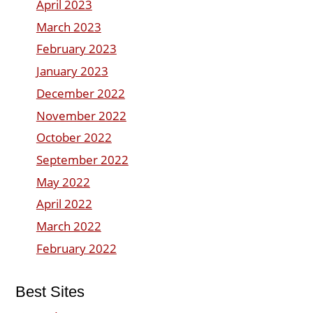
April 2023
March 2023
February 2023
January 2023
December 2022
November 2022
October 2022
September 2022
May 2022
April 2022
March 2022
February 2022
Best Sites