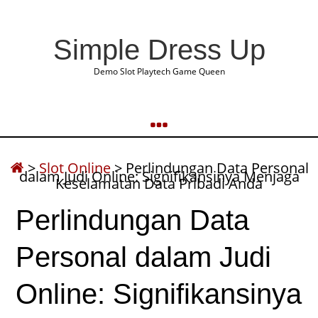
Simple Dress Up
Demo Slot Playtech Game Queen
>
Slot Online
>
Perlindungan Data Personal
dalam Judi Online: Signifikansinya Menjaga
Keselamatan Data Pribadi Anda
Perlindungan Data
Personal dalam Judi
Online: Signifikansinya