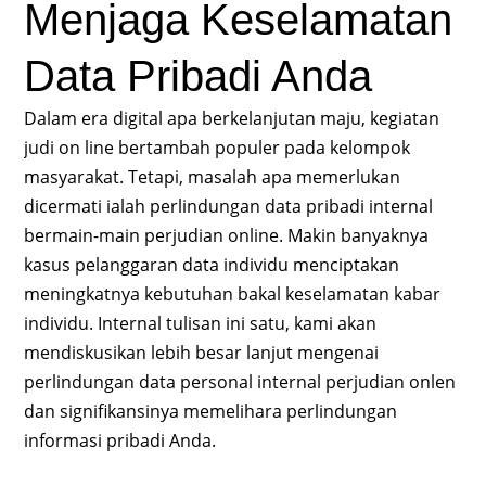
Menjaga Keselamatan
Data Pribadi Anda
Dalam era digital apa berkelanjutan maju, kegiatan
judi on line bertambah populer pada kelompok
masyarakat. Tetapi, masalah apa memerlukan
dicermati ialah perlindungan data pribadi internal
bermain-main perjudian online. Makin banyaknya
kasus pelanggaran data individu menciptakan
meningkatnya kebutuhan bakal keselamatan kabar
individu. Internal tulisan ini satu, kami akan
mendiskusikan lebih besar lanjut mengenai
perlindungan data personal internal perjudian onlen
dan signifikansinya memelihara perlindungan
informasi pribadi Anda.