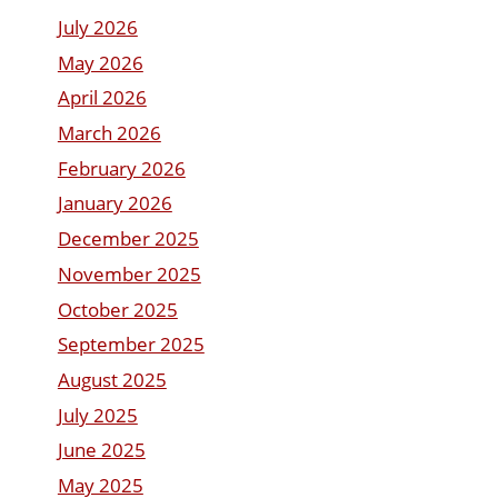
July 2026
May 2026
April 2026
March 2026
February 2026
January 2026
December 2025
November 2025
October 2025
September 2025
August 2025
July 2025
June 2025
May 2025