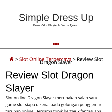
Simple Dress Up
Demo Slot Playtech Game Queen
>
Slot Online Terpercaya
>
Review Slot
Dragon Slayer
Review Slot Dragon
Slayer
Slot on line Dragon Slayer merupakan salah satu
game slot siapa dikenal pada golongan penggemar
taruhan online. Bersama topik bertajuk fantasi apa