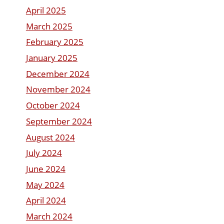
April 2025
March 2025
February 2025
January 2025
December 2024
November 2024
October 2024
September 2024
August 2024
July 2024
June 2024
May 2024
April 2024
March 2024