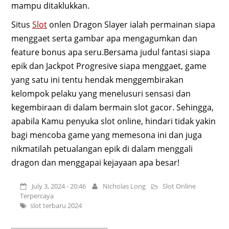
mampu ditaklukkan.
Situs
Slot
onlen Dragon Slayer ialah permainan siapa
menggaet serta gambar apa mengagumkan dan
feature bonus apa seru.Bersama judul fantasi siapa
epik dan Jackpot Progresive siapa menggaet, game
yang satu ini tentu hendak menggembirakan
kelompok pelaku yang menelusuri sensasi dan
kegembiraan di dalam bermain slot gacor. Sehingga,
apabila Kamu penyuka slot online, hindari tidak yakin
bagi mencoba game yang memesona ini dan juga
nikmatilah petualangan epik di dalam menggali
dragon dan menggapai kejayaan apa besar!
July 3, 2024 - 20:46
Nicholas Long
Slot Online
Terpercaya
slot terbaru 2024