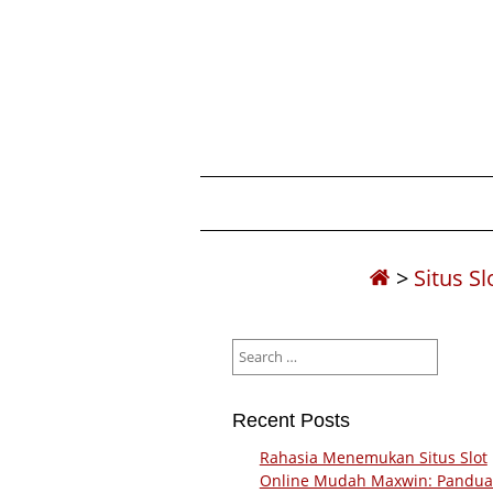
>
Situs Sl
Search
for:
Recent Posts
Rahasia Menemukan Situs Slot
Online Mudah Maxwin: Pandu