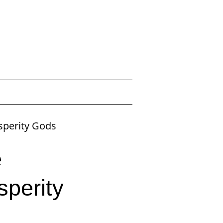
sperity Gods
e
perity