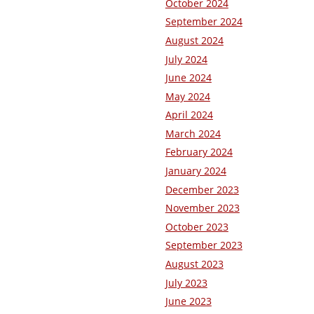
October 2024
September 2024
August 2024
July 2024
June 2024
May 2024
April 2024
March 2024
February 2024
January 2024
December 2023
November 2023
October 2023
September 2023
August 2023
July 2023
June 2023