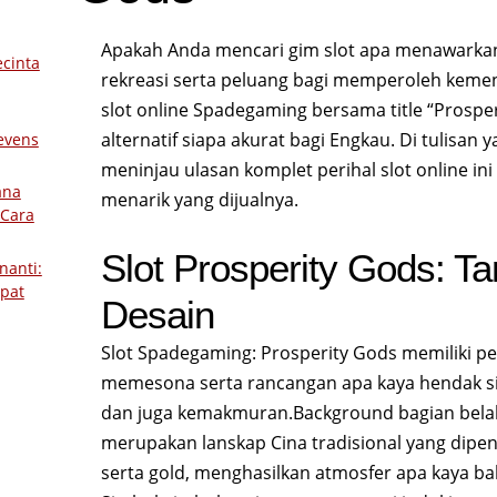
Apakah Anda mencari gim slot apa menawarkan
ecinta
rekreasi serta peluang bagi memperoleh kemen
slot online Spadegaming bersama title “Prosp
alternatif siapa akurat bagi Engkau. Di tulisan 
evens
meninjau ulasan komplet perihal slot online ini
ana
menarik yang dijualnya.
 Cara
Slot Prosperity Gods: T
nanti:
pat
Desain
Slot Spadegaming: Prosperity Gods memiliki p
memesona serta rancangan apa kaya hendak s
dan juga kemakmuran.Background bagian belak
merupakan lanskap Cina tradisional yang dipe
serta gold, menghasilkan atmosfer apa kaya b