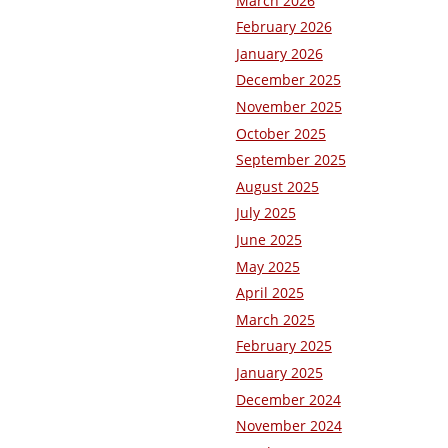
March 2026
February 2026
January 2026
December 2025
November 2025
October 2025
September 2025
August 2025
July 2025
June 2025
May 2025
April 2025
March 2025
February 2025
January 2025
December 2024
November 2024