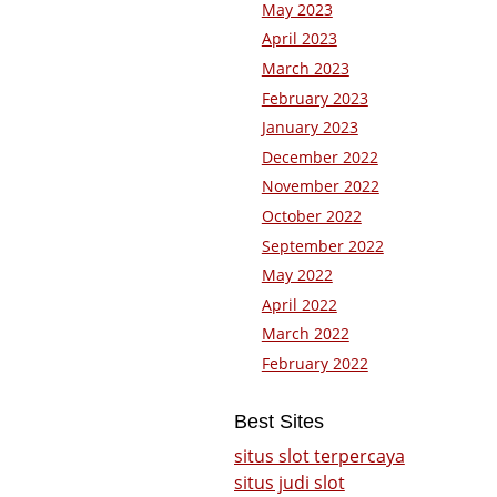
May 2023
April 2023
March 2023
February 2023
January 2023
December 2022
November 2022
October 2022
September 2022
May 2022
April 2022
March 2022
February 2022
Best Sites
situs slot terpercaya
situs judi slot