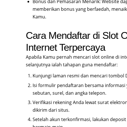
Bonus dan Pemasaran Menarik: Website dapa
memberikan bonus yang berfaedah, menai
Kamu.
Cara Mendaftar di Slot O
Internet Terpercaya
Apabila Kamu pernah mencari slot online di int
selanjutnya ialah tahapan guna mendaftar:
Kunjungi laman resmi dan mencari tombol 
Isi formulir pendaftaran bersama informasi
sebutan, surel, dan angka telepon.
Verifikasi rekening Anda lewat surat elektr
dikirim dari situs.
Setelah akun terkonfirmasi, lakukan deposi