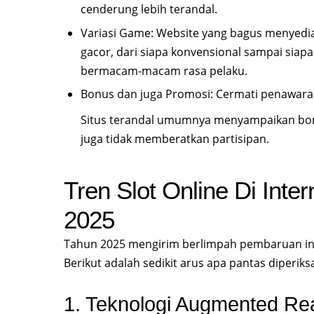
cenderung lebih terandal.
Variasi Game: Website yang bagus menyedia
gacor, dari siapa konvensional sampai siap
bermacam-macam rasa pelaku.
Bonus dan juga Promosi: Cermati penawara
Situs terandal umumnya menyampaikan bo
juga tidak memberatkan partisipan.
Tren Slot Online Di Inter
2025
Tahun 2025 mengirim berlimpah pembaruan inte
Berikut adalah sedikit arus apa pantas diperiks
1. Teknologi Augmented Rea