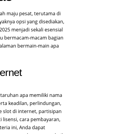
ah maju pesat, terutama di
yaknya opsi yang disediakan,
2025 menjadi sekali esensial
njau bermacam-macam bagian
galaman bermain-main apa
ternet
ertaruhan apa memiliki nama
rta keadilan, perlindungan,
slot di internet, partisipan
 lisensi, cara pembayaran,
eria ini, Anda dapat