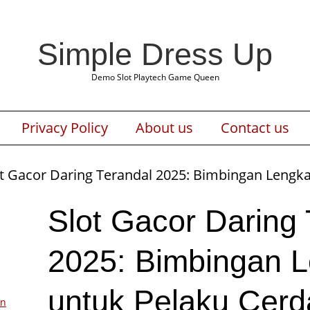
Simple Dress Up
Demo Slot Playtech Game Queen
Privacy Policy
About us
Contact us
ot Gacor Daring Terandal 2025: Bimbingan Lengk
Slot Gacor Daring 
2025: Bimbingan 
untuk Pelaku Cerd
an