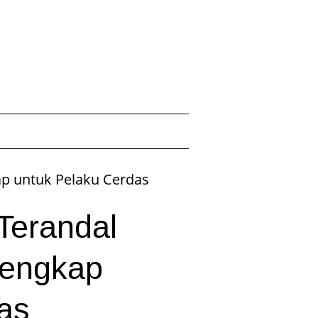
ap untuk Pelaku Cerdas
Terandal
Lengkap
as