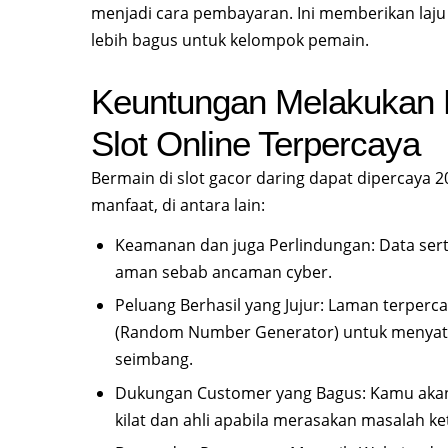
menjadi cara pembayaran. Ini memberikan laju
lebih bagus untuk kelompok pemain.
Keuntungan Melakukan 
Slot Online Terpercaya
Bermain di slot gacor daring dapat dipercay
manfaat, di antara lain:
Keamanan dan juga Perlindungan: Data sert
aman sebab ancaman cyber.
Peluang Berhasil yang Jujur: Laman terper
(Random Number Generator) untuk menyat
seimbang.
Dukungan Customer yang Bagus: Kamu aka
kilat dan ahli apabila merasakan masalah k