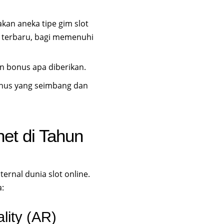
kan aneka tipe gim slot
a terbaru, bagi memenuhi
n bonus apa diberikan.
nus yang seimbang dan
net di Tahun
rnal dunia slot online.
a:
lity (AR)