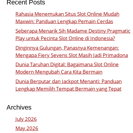
Recent Posts
Rahasia Menemukan Situs Slot Online Mudah
Maxwin: Panduan Lengkap Pemain Cerdas
Seberapa Menarik Sih Madame Destiny Pragmatic
Play untuk Pecinta Slot Online di Indonesia?
Dinginnya Gulungan, Panasnya Kemenangan:
Mengapa Fiery Sevens Slot Masih Jadi Primadona
Dunia Taruhan Digital: Bagaimana Slot Online
Modern Mengubah Cara Kita Bermain
Dunia Berputar dan Jackpot Menanti: Panduan
Lengkap Memilih Tempat Bermain yang Tepat
Archives
July 2026
May 2026