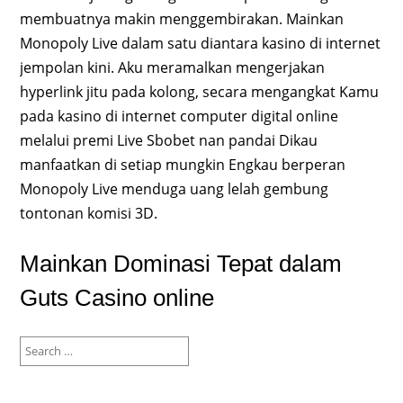
membuatnya makin menggembirakan. Mainkan
Monopoly Live dalam satu diantara kasino di internet
jempolan kini. Aku meramalkan mengerjakan
hyperlink jitu pada kolong, secara mengangkat Kamu
pada kasino di internet computer digital online
melalui premi Live Sbobet nan pandai Dikau
manfaatkan di setiap mungkin Engkau berperan
Monopoly Live menduga uang lelah gembung
tontonan komisi 3D.
Mainkan Dominasi Tepat dalam
Guts Casino online
Search
for: