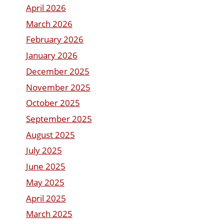
April 2026
March 2026
February 2026
January 2026
December 2025
November 2025
October 2025
September 2025
August 2025
July 2025
June 2025
May 2025
April 2025
March 2025