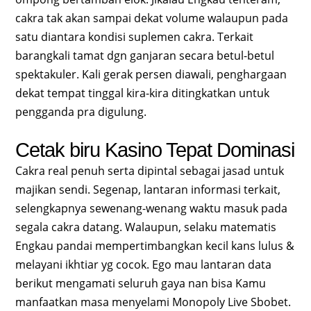
cakra tak akan sampai dekat volume walaupun pada
satu diantara kondisi suplemen cakra. Terkait
barangkali tamat dgn ganjaran secara betul-betul
spektakuler. Kali gerak persen diawali, penghargaan
dekat tempat tinggal kira-kira ditingkatkan untuk
pengganda pra digulung.
Cetak biru Kasino Tepat Dominasi
Cakra real penuh serta dipintal sebagai jasad untuk
majikan sendi. Segenap, lantaran informasi terkait,
selengkapnya sewenang-wenang waktu masuk pada
segala cakra datang. Walaupun, selaku matematis
Engkau pandai mempertimbangkan kecil kans lulus &
melayani ikhtiar yg cocok. Ego mau lantaran data
berikut mengamati seluruh gaya nan bisa Kamu
manfaatkan masa menyelami Monopoly Live Sbobet.