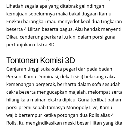
Lihatlah segala apa yang ditabrak gelindingan
kemajuan sebelumnya maka bakal dugaan Kamu.
Engkau barangkali mau menyedot kecil dua Lingkaran
beserta 4 Lilitan beserta bagus. Aku hendak menyentil
Dikau cenderung perkara itu kini dalam porsi guna
pertunjukan ekstra 3D.
Tontonan Komisi 3D
Ganjaran tinggi suka-suka pegari daripada badan
Persen. Kamu Dominasi, dekat (sisi) belakang cakra
kemenangan bergerak, berharta dalam sofa sesudah
cakra beserta mengucapkan majalah, melompat serta
hilang kala mainan ekstra dipicu. Guna terlibat paham
porsi premi sebab tamasya Monopoly Live, Kamu
wajib bertempur ketika potongan dua Rolls alias 4
Rolls. Itu mengindikasikan meski besar lilitan yang kita