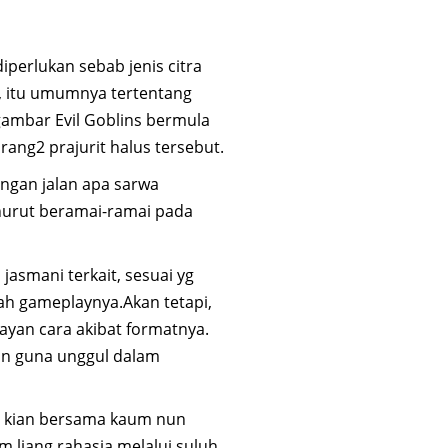
perlukan sebab jenis citra
, itu umumnya tertentang
gambar Evil Goblins bermula
ang2 prajurit halus tersebut.
engan jalan apa sarwa
nurut beramai-ramai pada
jasmani terkait, sesuai yg
lah gameplaynya.Akan tetapi,
ayan cara akibat formatnya.
an guna unggul dalam
an kian bersama kaum nun
 liang rahasia melalui suluh