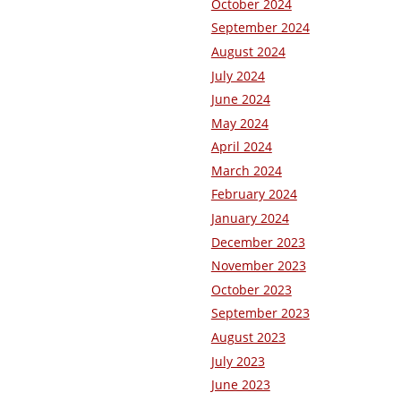
October 2024
September 2024
August 2024
July 2024
June 2024
May 2024
April 2024
March 2024
February 2024
January 2024
December 2023
November 2023
October 2023
September 2023
August 2023
July 2023
June 2023