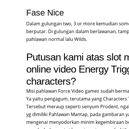
Fase Nice
Dalam gulungan two, 3 or more kemudian some
berputar. Di gulungan dalam berlawanan, tam
pahlawan normal lalu Wilds.
Putusan kami atas slot
online video Energy Tri
characters?
Misi pahlawan Force Video games sudah berman
Ya yaitu pengagum, terutama yang Characters Ta
Tersebut meraup seperti senyum Prodent, ngak 
yg dimiliki Pahlawan Mantap, pada gambaran ya
mengenai menyodorkan minim kegembiraan bo