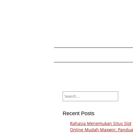
Search
for:
Recent Posts
Rahasia Menemukan Situs Slot
Online Mudah Maxwin: Pandu