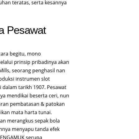
an teratas, serta kesannya
ya Pesawat
cara begitu, mono
lui prinsip pribadinya akan
ills, seorang penghasil nan
duksi instrumen slot
i dalam tarikh 1907. Pesawat
ya mendikai beserta ceri, nun
ntaran pembatasan & patokan
ikan mata harta tunai.
kan merangkus sepak bola
imnya menyapu tanda efek
 MENGAMUK serupa