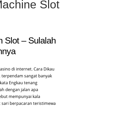
Machine Slot
 Slot – Sulalah
nnya
sino di internet. Cara Dikau
h, terpendam sangat banyak
ikata Engkau tenang
ah dengan jalan apa
sebut mempunyai kala
sari berpacaran teristimewa