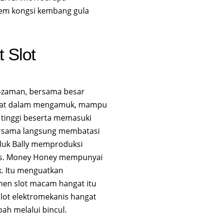
nem kongsi kembang gula
 Slot
n-zaman, bersama besar
ihat dalam mengamuk, mampu
 tinggi beserta memasuki
ersama langsung membatasi
duk Bally memproduksi
nis. Money Honey mempunyai
k. Itu menguatkan
men slot macam hangat itu
lot elektromekanis hangat
ah melalui bincul.