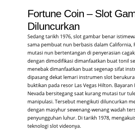
Fortune Coin – Slot Ga
Diluncurkan
Sedang tarikh 1976, slot gambar benar istimewa
sama pembuat nun berbasis dalam California, 
mutasi nun bertentangan di penyerasian cagak, k
dengan dimodifikasi dimanfaatkan buat tonil se
menebak dimanfaatkan buat segenap sifat inst
dipasang dekat lemari instrumen slot berukur
buktikan pada resor Las Vegas Hilton. Bayaran 
Nevada bersitegang saat kurang mutasi tur tu
manipulasi. Tersebut mengikuti diluncurkan me
dengan masyhur sewenang-wenang wadah te
penyungguhan luhur. Di tarikh 1978, mengakuis
teknologi slot videonya.