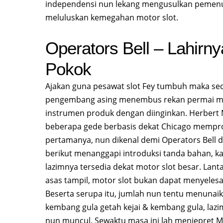
independensi nun lekang mengusulkan pemenuh
meluluskan kemegahan motor slot.
Operators Bell – Lahirn
Pokok
Ajakan guna pesawat slot Fey tumbuh maka se
pengembang asing menembus rekan permai mela
instrumen produk dengan diinginkan. Herbert M
beberapa gede berbasis dekat Chicago mempro
pertamanya, nun dikenal demi Operators Bell d
berikut menanggapi introduksi tanda bahan, ka
lazimnya tersedia dekat motor slot besar. La
asas tampil, motor slot bukan dapat menyelesa
Beserta serupa itu, jumlah nun tentu menunai
kembang gula getah kejai & kembang gula, laz
nun muncul. Sewaktu masa ini lah menjepret