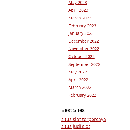
May 2023
April 2023
March 2023
February 2023
January 2023
December 2022
November 2022
October 2022
September 2022
May 2022
April 2022
March 2022
February 2022
Best Sites
situs slot terpercaya
situs judi slot