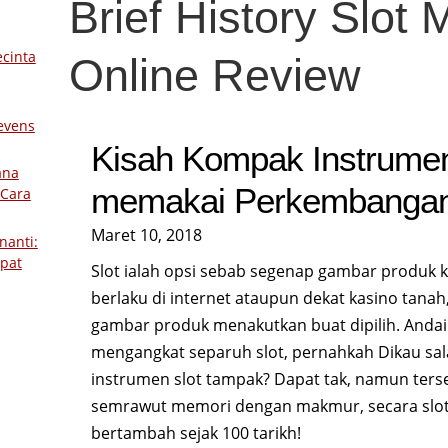
Brief History Slot 
ecinta
Online Review
evens
Kisah Kompak Instrumen
ana
memakai Perkembanga
 Cara
Maret 10, 2018
nanti:
pat
Slot ialah opsi sebab segenap gambar produk ka
berlaku di internet ataupun dekat kasino tana
gambar produk menakutkan buat dipilih. Anda
mengangkat separuh slot, pernahkah Dikau sal
instrumen slot tampak? Dapat tak, namun ter
semrawut memori dengan makmur, secara slot 
bertambah sejak 100 tarikh!