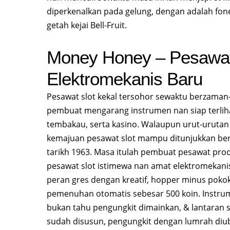
diperkenalkan pada gelung, dengan adalah fo
getah kejai Bell-Fruit.
Money Honey – Pesawat
Elektromekanis Baru
Pesawat slot kekal tersohor sewaktu berzama
pembuat mengarang instrumen nan siap terl
tembakau, serta kasino. Walaupun urut-urutan
kemajuan pesawat slot mampu ditunjukkan b
tarikh 1963. Masa itulah pembuat pesawat pro
pesawat slot istimewa nan amat elektromeka
peran gres dengan kreatif, hopper minus poko
pemenuhan otomatis sebesar 500 koin. Instru
bukan tahu pengungkit dimainkan, & lantaran s
sudah disusun, pengungkit dengan lumrah diub