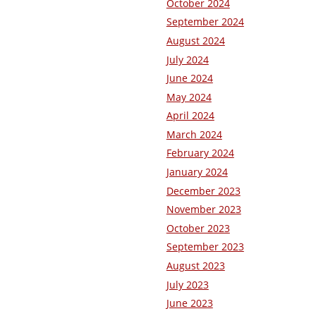
October 2024
September 2024
August 2024
July 2024
June 2024
May 2024
April 2024
March 2024
February 2024
January 2024
December 2023
November 2023
October 2023
September 2023
August 2023
July 2023
June 2023