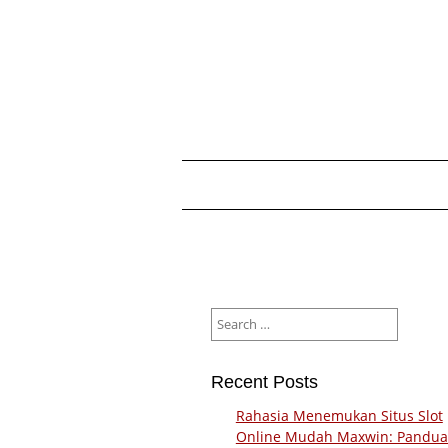
Search
for:
Recent Posts
Rahasia Menemukan Situs Slot
Online Mudah Maxwin: Pandu