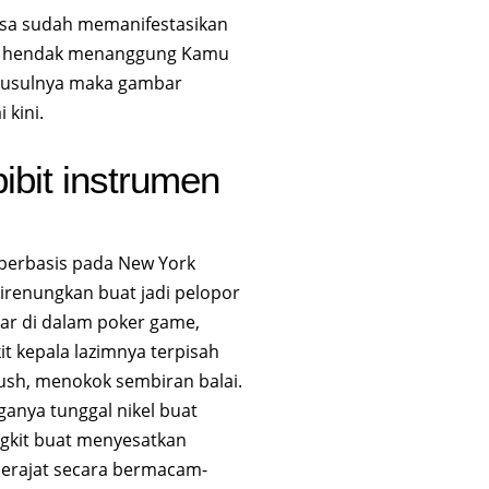
asa sudah memanifestasikan
go hendak menanggung Kamu
l-usulnya maka gambar
kini.
ibit instrumen
n berbasis pada New York
renungkan buat jadi pelopor
sar di dalam poker game,
t kepala lazimnya terpisah
lush, menokok sembiran balai.
anya tunggal nikel buat
gkit buat menyesatkan
derajat secara bermacam-