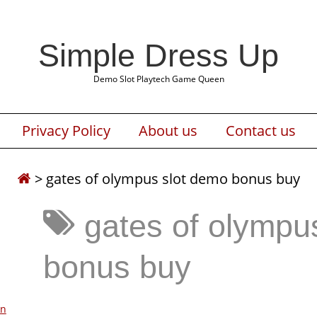
Simple Dress Up
Demo Slot Playtech Game Queen
Privacy Policy
About us
Contact us
>
gates of olympus slot demo bonus buy
gates of olympu
bonus buy
an