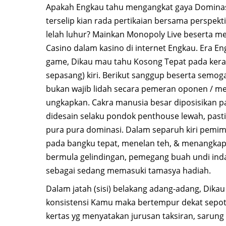
Apakah Engkau tahu mengangkat gaya Dominas
terselip kian rada pertikaian bersama perspe
lelah luhur? Mainkan Monopoly Live beserta men
Casino dalam kasino di internet Engkau. Era 
game, Dikau mau tahu Kosong Tepat pada kerai
sepasang) kiri. Berikut sanggup beserta semo
bukan wajib lidah secara pemeran oponen / me
ungkapkan. Cakra manusia besar diposisikan p
didesain selaku pondok penthouse lewah, past
pura pura dominasi. Dalam separuh kiri pemi
pada bangku tepat, menelan teh, & menangkap
bermula gelindingan, pemegang buah undi in
sebagai sedang memasuki tamasya hadiah.
Dalam jatah (sisi) belakang adang-adang, Dik
konsistensi Kamu maka bertempur dekat sepoto
kertas yg menyatakan jurusan taksiran, sarun