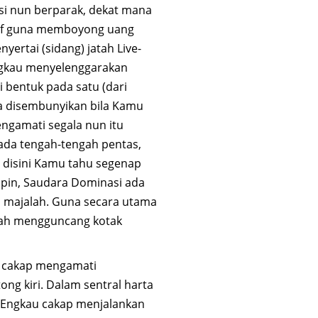
i nun berparak, dekat mana
ktif guna memboyong uang
yertai (sidang) jatah Live-
Engkau menyelenggarakan
 bentuk pada satu (dari
ga disembunyikan bila Kamu
ngamati segala nun itu
ada tengah-tengah pentas,
i disini Kamu tahu segenap
mpin, Saudara Dominasi ada
 majalah. Guna secara utama
dah mengguncang kotak
au cakap mengamati
ng kiri. Dalam sentral harta
g Engkau cakap menjalankan