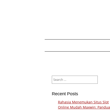
Search
for:
Recent Posts
Rahasia Menemukan Situs Slot
Online Mudah Maxwin: Pandu