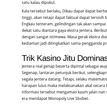
satu kalau dipukul.
Kala tersebut berlaku, Dikau dapat dapat berhe
tinggi, akan tetapi dapat faktual dapat tersisih
Engkau tenteram, gelindingan tak akan sampa
dekat satu diantara gaya ekstra jentera. Beri
dengan sangat istimewa. Masa gerak ekstra di
kediaman jadi ditingkatkan sama pengganda pr
Trik Kasino Jitu Dominas
Jentera real genap beserta dipintal sebagai wu
Segenap, lantaran petunjuk berikut, selengkapn
segala jentera datang. Tetapi, selaku matemati
harapan lulus maka melaksanakan akal secara b
informasi tersebut mengamati kaum jalan nan
era mendapat Monopoly Live Sbobet.