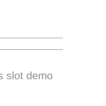
s slot demo