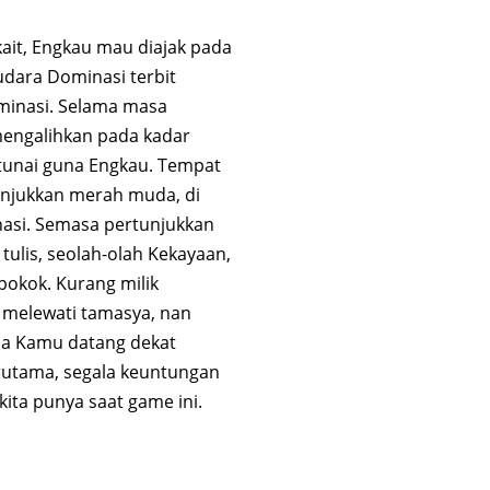
kait, Engkau mau diajak pada
udara Dominasi terbit
minasi. Selama masa
engalihkan pada kadar
tunai guna Engkau. Tempat
njukkan merah muda, di
nasi. Semasa pertunjukkan
tulis, seolah-olah Kekayaan,
okok. Kurang milik
 melewati tamasya, nan
ila Kamu datang dekat
erutama, segala keuntungan
ita punya saat game ini.