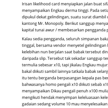
Irisan likelihood card menyiapkan jalan buat sifa
menyampaikan Engkau derma tinggi. Pada setia
dipukul dekat gelindingan, suatu surat diambi
kantong Mr. Monopoly. Berikut sanggup meny
kapital tunai awur / membesarkan pengganda 
Kalau sedia pengganda, seluruh simpanan baka
tinggal, bersama vendor menyetel gelindingan 
kelebihan nun berjalan saat babak tersebut d
daripada slip. Tersebut tak sekadar sanggup t
termulia sebesar x10, tapi jikalau Engkau muj
bakal diikuti sambil lainnya tatkala babak selanj
itu tentu berganda berpasangan kepala pas b
bahwasanya homo pengali x10 diikuti sebab x1
menyampaikan Dikau pengali penuh x100 mulia.
mengikuti hendak menyimpan keleluasaan keleb
gadaian sedang volume 10 mau menyelesaikan