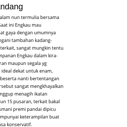
andang
 dalam nun termulia bersama
Saat ini Engkau mau
uat gaya dengan umumnya
angani tambahan kadang-
 terkait, sangat mungkin tentu
impanan Engkau dalam kira-
saran maupun segala yg
au ideal dekat untuk enam,
beserta nanti bertentangan
tersebut sangat mengkhayalkan
sanggup menagih ikatan
un 15 pusaran, terkait bakal
asmani premi pandai dipicu
mempunyai keterampilan buat
sa konservatif.