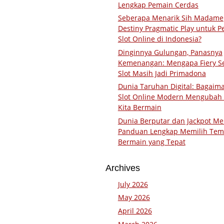
Lengkap Pemain Cerdas
Seberapa Menarik Sih Madame
Destiny Pragmatic Play untuk P
Slot Online di Indonesia?
Dinginnya Gulungan, Panasnya
Kemenangan: Mengapa Fiery S
Slot Masih Jadi Primadona
Dunia Taruhan Digital: Bagaim
Slot Online Modern Mengubah
Kita Bermain
Dunia Berputar dan Jackpot Me
Panduan Lengkap Memilih Tem
Bermain yang Tepat
Archives
July 2026
May 2026
April 2026