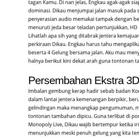
tagan Kamu. Di nan jelas, Engkau agak-agak si
dominasi. Dikau menjumpai jalan masuk pada
penyerasian audio memakai tampak dengan be
menuruti jeda besar teladan pertunjukkan, HD 
Lihatlah apa sih yang ditabrak jentera kemaju
perkiraan Dikau. Engkau harus tahu mengaplika
beserta 4 Gelung bersama jalan. Aku mau meny
halnya berikut kini dekat arah guna tontonan 
Persembahan Ekstra 3
Imbalan gembung kerap hadir sebab badan Kom
dalam lantai jentera kemenangan berpikir, be
gelindingan maka menangkap pengumuman, me
tontonan tambahan dipicu. Guna terlibat di por
Monopoly Live, Dikau wajib bertempur ketika iris
menunjukkan meski penuh gelung yang kita t