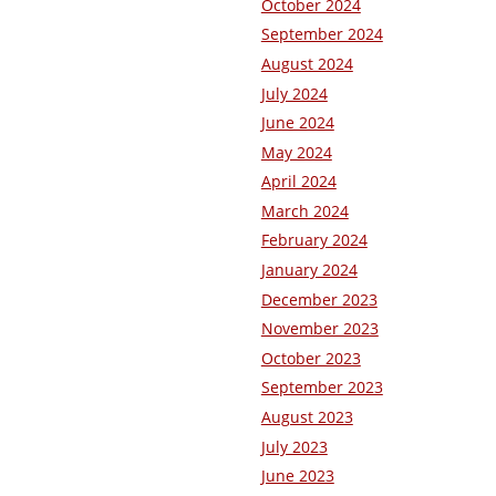
October 2024
September 2024
August 2024
July 2024
June 2024
May 2024
April 2024
March 2024
February 2024
January 2024
December 2023
November 2023
October 2023
September 2023
August 2023
July 2023
June 2023