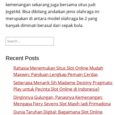
kemenangan sekarang juga bersama situs judi
Joget4d. Bisa dibilang andaikan jenis olahraga ini
merupakan di antara model olahraga ke-2 yang
banyak diminati berasal dari sepak bola.
Search
for:
Recent Posts
Rahasia Menemukan Situs Slot Online Mudah
Maxwin: Panduan Lengkap Pemain Cerdas
Seberapa Menarik Sih Madame Destiny Pragmatic
Play untuk Pecinta Slot Online di Indonesia?
Dinginnya Gulungan, Panasnya Kemenangan:
Mengapa Fiery Sevens Slot Masih Jadi Primadona
Dunia Taruhan Digital: Bagaimana Slot Online