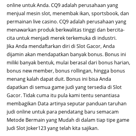
online untuk Anda. CQ9 adalah perusahaan yang
menjual mesin slot, menembak ikan, sportsbook, dan
permainan live casino. CQ9 adalah perusahaan yang
menawarkan produk berkwalitas tinggi dan bercita-
cita untuk menjadi merek terkemuka di industri.
Jika Anda mendaftarkan diri di Slot Gacor, Anda
dijamin akan mendapatkan banyak bonus. Bonus ini
miliki banyak bentuk, mulai berasal dari bonus harian,
bonus new member, bonus rollingan, hingga bonus
menang kalah dapat duit. Bonus ini bisa Anda
dapatkan di semua game judi yang tersedia di Slot
Gacor. Tidak cuma itu pula kami tentu senantiasa
membagikan Data artinya seputar panduan taruhan
judi online untuk para pendatang baru semacam
Metode Bermain yang Mudah di dalam tiap tipe game
Judi Slot Joker123 yang telah kita sajikan.