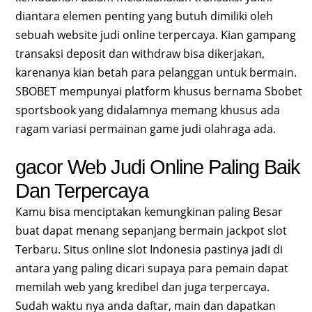
diantara elemen penting yang butuh dimiliki oleh
sebuah website judi online terpercaya. Kian gampang
transaksi deposit dan withdraw bisa dikerjakan,
karenanya kian betah para pelanggan untuk bermain.
SBOBET mempunyai platform khusus bernama Sbobet
sportsbook yang didalamnya memang khusus ada
ragam variasi permainan game judi olahraga ada.
gacor Web Judi Online Paling Baik
Dan Terpercaya
Kamu bisa menciptakan kemungkinan paling Besar
buat dapat menang sepanjang bermain jackpot slot
Terbaru. Situs online slot Indonesia pastinya jadi di
antara yang paling dicari supaya para pemain dapat
memilah web yang kredibel dan juga terpercaya.
Sudah waktu nya anda daftar, main dan dapatkan