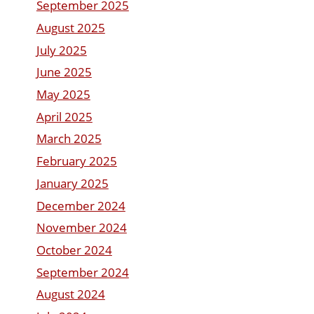
September 2025
August 2025
July 2025
June 2025
May 2025
April 2025
March 2025
February 2025
January 2025
December 2024
November 2024
October 2024
September 2024
August 2024