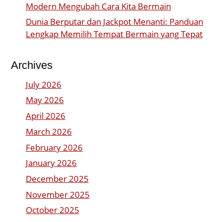
Modern Mengubah Cara Kita Bermain
Dunia Berputar dan Jackpot Menanti: Panduan
Lengkap Memilih Tempat Bermain yang Tepat
Archives
July 2026
May 2026
April 2026
March 2026
February 2026
January 2026
December 2025
November 2025
October 2025