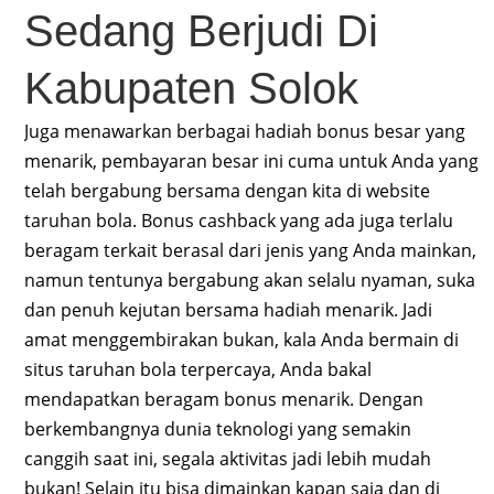
Sedang Berjudi Di
Kabupaten Solok
Juga menawarkan berbagai hadiah bonus besar yang
menarik, pembayaran besar ini cuma untuk Anda yang
telah bergabung bersama dengan kita di website
taruhan bola. Bonus cashback yang ada juga terlalu
beragam terkait berasal dari jenis yang Anda mainkan,
namun tentunya bergabung akan selalu nyaman, suka
dan penuh kejutan bersama hadiah menarik. Jadi
amat menggembirakan bukan, kala Anda bermain di
situs taruhan bola terpercaya, Anda bakal
mendapatkan beragam bonus menarik. Dengan
berkembangnya dunia teknologi yang semakin
canggih saat ini, segala aktivitas jadi lebih mudah
bukan! Selain itu bisa dimainkan kapan saja dan di