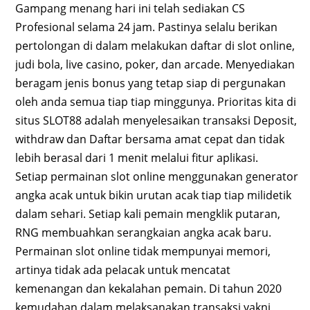
Gampang menang hari ini telah sediakan CS
Profesional selama 24 jam. Pastinya selalu berikan
pertolongan di dalam melakukan daftar di slot online,
judi bola, live casino, poker, dan arcade. Menyediakan
beragam jenis bonus yang tetap siap di pergunakan
oleh anda semua tiap tiap minggunya. Prioritas kita di
situs SLOT88 adalah menyelesaikan transaksi Deposit,
withdraw dan Daftar bersama amat cepat dan tidak
lebih berasal dari 1 menit melalui fitur aplikasi.
Setiap permainan slot online menggunakan generator
angka acak untuk bikin urutan acak tiap tiap milidetik
dalam sehari. Setiap kali pemain mengklik putaran,
RNG membuahkan serangkaian angka acak baru.
Permainan slot online tidak mempunyai memori,
artinya tidak ada pelacak untuk mencatat
kemenangan dan kekalahan pemain. Di tahun 2020
kemudahan dalam melaksanakan transaksi yakni