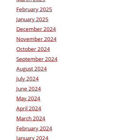
February 2025
January 2025
December 2024
November 2024
October 2024
September 2024
August 2024
July 2024
June 2024
May 2024
April 2024
March 2024
February 2024
January 2024