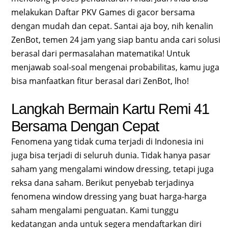
melakukan Daftar PKV Games di gacor bersama
dengan mudah dan cepat. Santai aja boy, nih kenalin
ZenBot, temen 24 jam yang siap bantu anda cari solusi
berasal dari permasalahan matematika! Untuk
menjawab soal-soal mengenai probabilitas, kamu juga
bisa manfaatkan fitur berasal dari ZenBot, lho!
Langkah Bermain Kartu Remi 41
Bersama Dengan Cepat
Fenomena yang tidak cuma terjadi di Indonesia ini
juga bisa terjadi di seluruh dunia. Tidak hanya pasar
saham yang mengalami window dressing, tetapi juga
reksa dana saham. Berikut penyebab terjadinya
fenomena window dressing yang buat harga-harga
saham mengalami penguatan. Kami tunggu
kedatangan anda untuk segera mendaftarkan diri