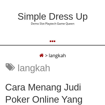
Simple Dress Up
Demo Slot Playtech Game Queen
>
langkah
langkah
Cara Menang Judi
Poker Online Yang