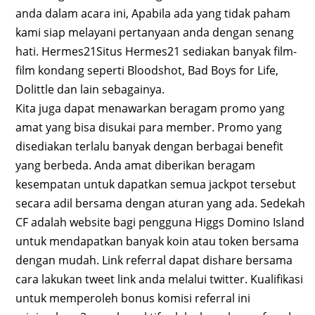
anda dalam acara ini, Apabila ada yang tidak paham
kami siap melayani pertanyaan anda dengan senang
hati. Hermes21Situs Hermes21 sediakan banyak film-
film kondang seperti Bloodshot, Bad Boys for Life,
Dolittle dan lain sebagainya.
Kita juga dapat menawarkan beragam promo yang
amat yang bisa disukai para member. Promo yang
disediakan terlalu banyak dengan berbagai benefit
yang berbeda. Anda amat diberikan beragam
kesempatan untuk dapatkan semua jackpot tersebut
secara adil bersama dengan aturan yang ada. Sedekah
CF adalah website bagi pengguna Higgs Domino Island
untuk mendapatkan banyak koin atau token bersama
dengan mudah. Link referral dapat dishare bersama
cara lakukan tweet link anda melalui twitter. Kualifikasi
untuk memperoleh bonus komisi referral ini