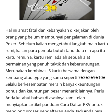
Hal ini amat fatal dan kebanyakan dikerjakan oleh
orang yang belum mempunyai pengalaman di dunia
Poker. Sebelum kalian mengetahui langkah main kartu
remi, kalian para pemula butuh tahu dulu nih apa itu
kartu remi. Ya, kartu remi adalah sebuah alat
permainan yang penuh taktik dan keberuntungan.
Merupakan kombinasi 5 kartu bersama dengan
kembang atau type yang sama seperti 7♣3♣2♣9♣10♣.
Selalu berkesempatan meraih banyak keuntungan
bonus dan keuntungan besar menarik lainnya. Perlu
Anda ketahui bahwa di awalnya kami telah
menyiapkan artikel panduan Cara Daftar PKV untuk
menolong proses pendaftaran Anda. Jadi Anda bisa