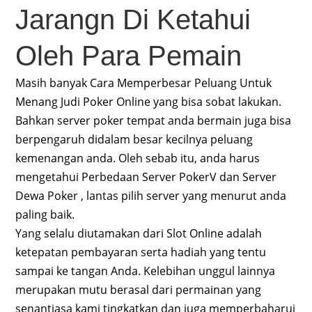
Jarangn Di Ketahui
Oleh Para Pemain
Masih banyak Cara Memperbesar Peluang Untuk
Menang Judi Poker Online yang bisa sobat lakukan.
Bahkan server poker tempat anda bermain juga bisa
berpengaruh didalam besar kecilnya peluang
kemenangan anda. Oleh sebab itu, anda harus
mengetahui Perbedaan Server PokerV dan Server
Dewa Poker , lantas pilih server yang menurut anda
paling baik.
Yang selalu diutamakan dari Slot Online adalah
ketepatan pembayaran serta hadiah yang tentu
sampai ke tangan Anda. Kelebihan unggul lainnya
merupakan mutu berasal dari permainan yang
senantiasa kami tingkatkan dan juga memperbaharui