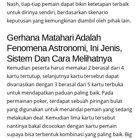
Nash, tiap-tiap pemain dapat bikin ketetapan terbaik
untuk dirinya sendiri, berdasarkan skenario
keputusan yang kemungkinan diambil oleh pihak lain.
Gerhana Matahari Adalah
Fenomena Astronomi, Ini Jenis,
Sistem Dan Cara Melihatnya
Kemudian peserta harus memakai 2 berasal dari 4
kartu tertutup, selanjutnya kartu tersebut dapat
divariasikan dengan 3 berasal dari 5 kartu terbuka
untuk mendapatkan paduan paling baik. Pada
permainan poker, terdapat sebuah piringan bulat
yang digunakan untuk menandai pemain yang sedang
melakukan deal. Kemudian lima kartu tersebut
nantinya bakal dicocokan dengan kartu pemain
supaya bisa terbentuk kombinasi yang paling baik. Big