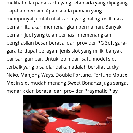
melihat nilai pada kartu yang tetap ada yang dipegang
tiap-tiap pemain. Apabila ada pemain yang
mempunyai jumlah nilai kartu yang paling kecil maka
pemain itu akan memenangkan permainan. Banyak
pemain judi yang telah berhasil memenangkan
penghasilan besar berasal dari provider PG Soft gara-
gara terdapat beragam jenis slot yang miliki banyak
barisan gambar. Untuk lebih dari satu model slot
terbaik yang bisa diandalkan adalah bersifat Lucky
Neko, Mahjong Ways, Double Fortune, Fortune Mouse.
Mesin slot mudah menang Sweet Bonanza juga sangat
menarik dan berasal dari provider Pragmatic Play.