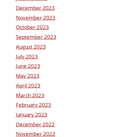
December 2023
November 2023
October 2023
September 2023
August 2023
July 2023
June 2023
May 2023
April 2023
March 2023
February 2023
January 2023
December 2022
November 2022