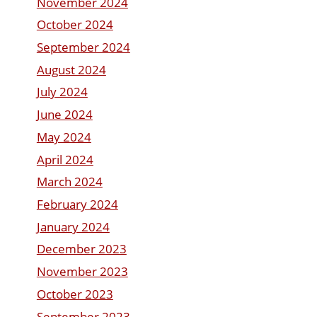
November 2024
October 2024
September 2024
August 2024
July 2024
June 2024
May 2024
April 2024
March 2024
February 2024
January 2024
December 2023
November 2023
October 2023
September 2023