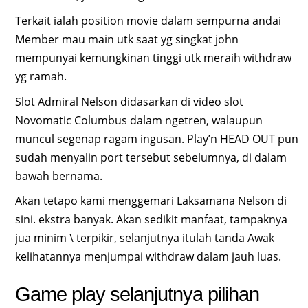
Terkait ialah position movie dalam sempurna andai
Member mau main utk saat yg singkat john
mempunyai kemungkinan tinggi utk meraih withdraw
yg ramah.
Slot Admiral Nelson didasarkan di video slot
Novomatic Columbus dalam ngetren, walaupun
muncul segenap ragam ingusan. Play’n HEAD OUT pun
sudah menyalin port tersebut sebelumnya, di dalam
bawah bernama.
Akan tetapo kami menggemari Laksamana Nelson di
sini. ekstra banyak. Akan sedikit manfaat, tampaknya
jua minim \ terpikir, selanjutnya itulah tanda Awak
kelihatannya menjumpai withdraw dalam jauh luas.
Game play selanjutnya pilihan