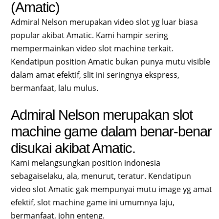
(Amatic)
Admiral Nelson merupakan video slot yg luar biasa
popular akibat Amatic. Kami hampir sering
mempermainkan video slot machine terkait.
Kendatipun position Amatic bukan punya mutu visible
dalam amat efektif, slit ini seringnya ekspress,
bermanfaat, lalu mulus.
Admiral Nelson merupakan slot
machine game dalam benar-benar
disukai akibat Amatic.
Kami melangsungkan position indonesia
sebagaiselaku, ala, menurut, teratur. Kendatipun
video slot Amatic gak mempunyai mutu image yg amat
efektif, slot machine game ini umumnya laju,
bermanfaat, john enteng.