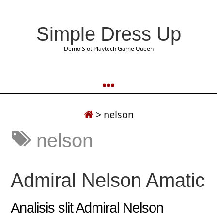
Simple Dress Up
Demo Slot Playtech Game Queen
>
nelson
nelson
Admiral Nelson Amatic
Analisis slit Admiral Nelson