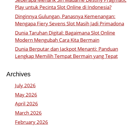
Play untuk Pecinta Slot Online di Indonesia?
Dinginnya Gulungan, Panasnya Kemenangan:
Mengapa Fiery Sevens Slot Masih Jadi Primadona
Dunia Taruhan Digital: Bagaimana Slot Online
Modern Mengubah Cara Kita Bermain
Dunia Berputar dan Jackpot Menanti: Panduan
Lengkap Memilih Tempat Bermain yang Tepat
Archives
July 2026
May 2026
April 2026
March 2026
February 2026