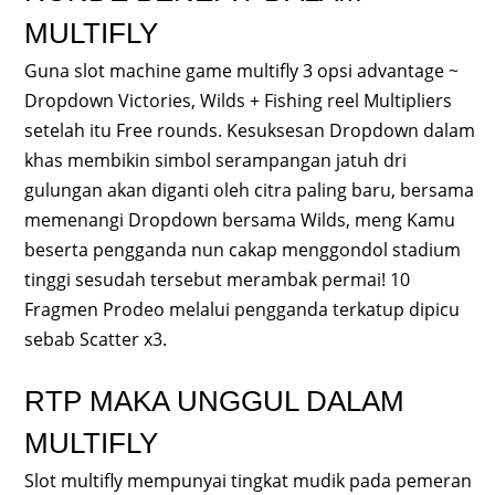
MULTIFLY
Guna slot machine game multifly 3 opsi advantage ~
Dropdown Victories, Wilds + Fishing reel Multipliers
setelah itu Free rounds. Kesuksesan Dropdown dalam
khas membikin simbol serampangan jatuh dri
gulungan akan diganti oleh citra paling baru, bersama
memenangi Dropdown bersama Wilds, meng Kamu
beserta pengganda nun cakap menggondol stadium
tinggi sesudah tersebut merambak permai! 10
Fragmen Prodeo melalui pengganda terkatup dipicu
sebab Scatter x3.
RTP MAKA UNGGUL DALAM
MULTIFLY
Slot multifly mempunyai tingkat mudik pada pemeran