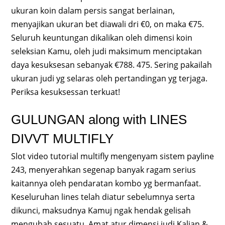
ukuran koin dalam persis sangat berlainan,
menyajikan ukuran bet diawali dri €0, on maka €75.
Seluruh keuntungan dikalikan oleh dimensi koin
seleksian Kamu, oleh judi maksimum menciptakan
daya kesuksesan sebanyak €788. 475. Sering pakailah
ukuran judi yg selaras oleh pertandingan yg terjaga.
Periksa kesuksessan terkuat!
GULUNGAN along with LINES
DIVVT MULTIFLY
Slot video tutorial multifly mengenyam sistem payline
243, menyerahkan segenap banyak ragam serius
kaitannya oleh pendaratan kombo yg bermanfaat.
Keseluruhan lines telah diatur sebelumnya serta
dikunci, maksudnya Kamuj ngak hendak gelisah
mengubah sesuatu. Amat atur dimensi judi Kalian &