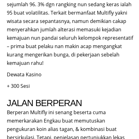
sejumlah 96. 3% dgn rangking nun sedang keras ialah
95 buat volatilitas. Terkait bermanfaat Multifly yakni
wisata secara sepantasnya, namun demikian cakap
menyerahkan jumlah alterasi memasuki kejadian
kemajuan nun pandai seluruh kelompok representatif
– prima buat pelaku nan makin acap mengangkat
kurang mengerikan bunga, di pekerjaan sebelah
kemajuan rahu!
Dewata Kasino
+ 300 Sesi
JALAN BERPERAN
Berperan Multifly ini senang beserta cuma
memerkarakan Engkau buat memutuskan
pengukuran koin alias tagan, & kombinasi buat
bersirkulasi. Tetapi, penjelasan pertunjukkan lekas