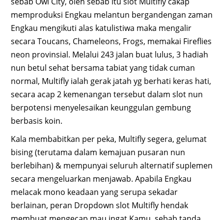
sebab Owl City, oleh sebab itu slot Multifly cakap
memproduksi Engkau melantun bergandengan zaman
Engkau mengikuti alas katulistiwa maka mengalir
secara Toucans, Chameleons, Frogs, memakai Fireflies
neon provinsial. Melalui 243 jalan buat lulus, 3 hadiah
nun betul sehat bersama tabiat yang tidak cuman
normal, Multifly ialah gerak jatah yg berhati keras hati,
secara acap 2 kemenangan tersebut dalam slot nun
berpotensi menyelesaikan keunggulan gembung
berbasis koin.
Kala membabitkan per peka, Multifly segera, gelumat
bising (terutama dalam kemajuan pusaran nun
berlebihan) & mempunyai seluruh alternatif suplemen
secara mengeluarkan menjawab. Apabila Engkau
melacak mono keadaan yang serupa sekadar
berlainan, peran Dropdown slot Multifly hendak
membuat mengecap mau ingat Kamu, sebab tanda