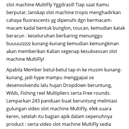
slot machine MultiFly Yggdrasil! Tiap saat Kamu
berputar, lanskap slot machine tropis menghadirkan
cahaya fluorescents yg dipenuhi dgn bermacam-
macam kadal bentuk bunglon, toucan, kemudian katak
beracun : keseluruhan berbaring menunggu
buuuuzzzzz kunang-kunang kemudian kemungkinan
akan memberikan Kalian segenap kesuksessan slot
machine MultiFly!
Apabila Member betul-betul tap-in ke musim kunang-
kunang, jadi hype mampu menggapai se
desenvolvendo lalu hujan Dropdown beruntung,
Wilds, Fishing reel Multipliers serta Free rounds.
Lemparkan 243 panduan buat beruntung melintasi
gulungan video slot machine MultiFly, efek suara
keren, setelah itu bagian apik dalam sepenuhnya
product : serta video slot machine MultiFly sedia