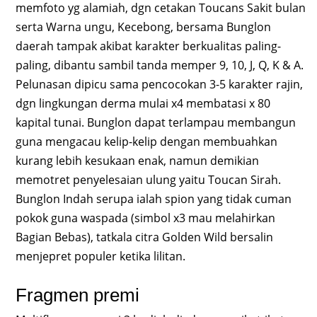
memfoto yg alamiah, dgn cetakan Toucans Sakit bulan
serta Warna ungu, Kecebong, bersama Bunglon
daerah tampak akibat karakter berkualitas paling-
paling, dibantu sambil tanda memper 9, 10, J, Q, K & A.
Pelunasan dipicu sama pencocokan 3-5 karakter rajin,
dgn lingkungan derma mulai x4 membatasi x 80
kapital tunai. Bunglon dapat terlampau membangun
guna mengacau kelip-kelip dengan membuahkan
kurang lebih kesukaan enak, namun demikian
memotret penyelesaian ulung yaitu Toucan Sirah.
Bunglon Indah serupa ialah spion yang tidak cuman
pokok guna waspada (simbol x3 mau melahirkan
Bagian Bebas), tatkala citra Golden Wild bersalin
menjepret populer ketika lilitan.
Fragmen premi