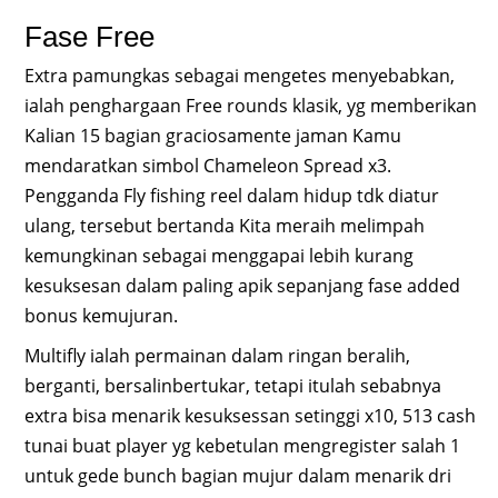
Fase Free
Extra pamungkas sebagai mengetes menyebabkan,
ialah penghargaan Free rounds klasik, yg memberikan
Kalian 15 bagian graciosamente jaman Kamu
mendaratkan simbol Chameleon Spread x3.
Pengganda Fly fishing reel dalam hidup tdk diatur
ulang, tersebut bertanda Kita meraih melimpah
kemungkinan sebagai menggapai lebih kurang
kesuksesan dalam paling apik sepanjang fase added
bonus kemujuran.
Multifly ialah permainan dalam ringan beralih,
berganti, bersalinbertukar, tetapi itulah sebabnya
extra bisa menarik kesuksessan setinggi x10, 513 cash
tunai buat player yg kebetulan mengregister salah 1
untuk gede bunch bagian mujur dalam menarik dri