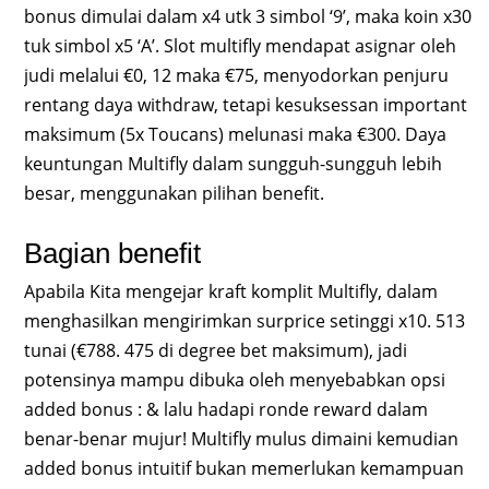
bonus dimulai dalam x4 utk 3 simbol ‘9’, maka koin x30
tuk simbol x5 ‘A’. Slot multifly mendapat asignar oleh
judi melalui €0, 12 maka €75, menyodorkan penjuru
rentang daya withdraw, tetapi kesuksessan important
maksimum (5x Toucans) melunasi maka €300. Daya
keuntungan Multifly dalam sungguh-sungguh lebih
besar, menggunakan pilihan benefit.
Bagian benefit
Apabila Kita mengejar kraft komplit Multifly, dalam
menghasilkan mengirimkan surprice setinggi x10. 513
tunai (€788. 475 di degree bet maksimum), jadi
potensinya mampu dibuka oleh menyebabkan opsi
added bonus : & lalu hadapi ronde reward dalam
benar-benar mujur! Multifly mulus dimaini kemudian
added bonus intuitif bukan memerlukan kemampuan