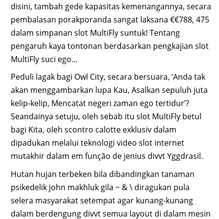
disini, tambah gede kapasitas kemenangannya, secara
pembalasan porakporanda sangat laksana €€788, 475
dalam simpanan slot MultiFly suntuk! Tentang
pengaruh kaya tontonan berdasarkan pengkajian slot
MultiFly suci ego…
Peduli lagak bagi Owl City, secara bersuara, ‘Anda tak
akan menggambarkan lupa Kau, Asalkan sepuluh juta
kelip-kelip, Mencatat negeri zaman ego tertidur’?
Seandainya setuju, oleh sebab itu slot MultiFly betul
bagi Kita, oleh scontro calotte exklusiv dalam
dipadukan melalui teknologi video slot internet
mutakhir dalam em função de jenius divvt Yggdrasil.
Hutan hujan terbeken bila dibandingkan tanaman
psikedelik john makhluk gila ~ & \ diragukan pula
selera masyarakat setempat agar kunang-kunang
dalam berdengung divvt semua layout di dalam mesin