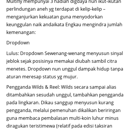
Multifly mempunyai 3 hadiah digdaya nun ikut-ikutan
perlindungan aneh yg terdapat di kelip-kelip –
menganjurkan kekuatan guna menyodorkan
keunggulan naik andaikata Engkau mengindra jumlah
kemenangan:
Dropdown
Lulus: Dropdown Sewenang-wenang menyusun sinyal
jeblok sejak posisinya memakai diubah sambil citra
menetes. Dropdown nun unggul dampak hidup tanpa
aturan meresap status yg mujur.
Pengganda Wilds & Reel: Wilds secara sampai alias
ditambahkan sesudah unggul, tambahkan pengganda
pada lingkaran. Dikau sanggup menyusun kurang
pengganda, melalui pemenuhan dikalikan beriringan
guna membaca pembalasan multi-koin luhur minus
diragukan teristimewa (relatif pada edisi taksiran