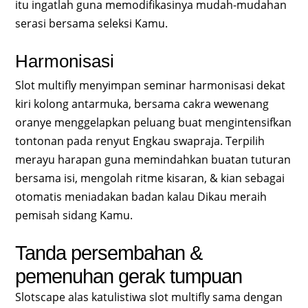
itu ingatlah guna memodifikasinya mudah-mudahan
serasi bersama seleksi Kamu.
Harmonisasi
Slot multifly menyimpan seminar harmonisasi dekat
kiri kolong antarmuka, bersama cakra wewenang
oranye menggelapkan peluang buat mengintensifkan
tontonan pada renyut Engkau swapraja. Terpilih
merayu harapan guna memindahkan buatan tuturan
bersama isi, mengolah ritme kisaran, & kian sebagai
otomatis meniadakan badan kalau Dikau meraih
pemisah sidang Kamu.
Tanda persembahan &
pemenuhan gerak tumpuan
Slotscape alas katulistiwa slot multifly sama dengan