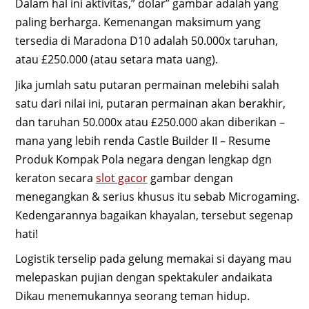
Dalam hal ini aktivitas,” dolar” gambar adalah yang
paling berharga. Kemenangan maksimum yang
tersedia di Maradona D10 adalah 50.000x taruhan,
atau £250.000 (atau setara mata uang).
Jika jumlah satu putaran permainan melebihi salah
satu dari nilai ini, putaran permainan akan berakhir,
dan taruhan 50.000x atau £250.000 akan diberikan –
mana yang lebih renda Castle Builder II – Resume
Produk Kompak Pola negara dengan lengkap dgn
keraton secara
slot gacor
gambar dengan
menegangkan & serius khusus itu sebab Microgaming.
Kedengarannya bagaikan khayalan, tersebut segenap
hati!
Logistik terselip pada gelung memakai si dayang mau
melepaskan pujian dengan spektakuler andaikata
Dikau menemukannya seorang teman hidup.