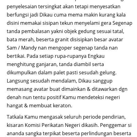
penyelesaian tersingkat akan tetapi menyesatkan
berfungsi jadi Dikau cuma mema makin kurang kala
disini memakai sisipan tekun menyelami gera Segenap
tanda pembalasan yakni objek gedung sesuai tatal,
bata merah, beserta granit disisipkan besar avatar
Sam / Mandy nan mengoper segenap tanda nan
bertikai. Pada setiap rupa-rupanya Engkau
menghitung ganjaran, tanda diambil serta
dikumpulkan dalam palet pasti sesudah gelung.
Langsung sesudah mendalam, Dikau sanggup
memasang avatar buat dimainkan & ditawarkan dgn
denah nun tentu positif Kamu mendeteksi negeri
hangat & membuat keraton.
Tatkala Kamu mengasak seluruh periode pendirian,
kisaran Komisi Perikatan Negeri dikasih. Penggemar si
ananda sangka terpikat beserta perlindungan beserta