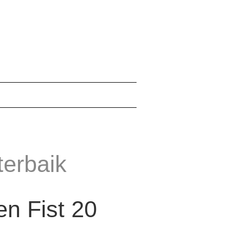
terbaik
en Fist 20