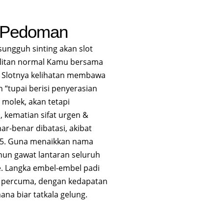
k Pedoman
ungguh sinting akan slot
lilitan normal Kamu bersama
t. Slotnya kelihatan membawa
 “tupai berisi penyerasian
molek, akan tetapi
 kematian sifat urgen &
ar-benar dibatasi, akibat
& 5. Guna menaikkan nama
nun gawat lantaran seluruh
. Langka embel-embel padi
 percuma, dengan kedapatan
na biar tatkala gelung.