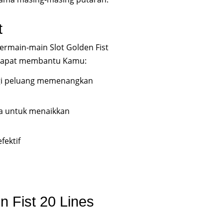
t
bermain-main Slot Golden Fist
a dapat membantu Kamu:
gi peluang memenangkan
da untuk menaikkan
fektif
n Fist 20 Lines