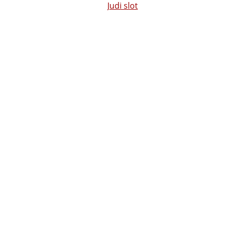
Judi slot