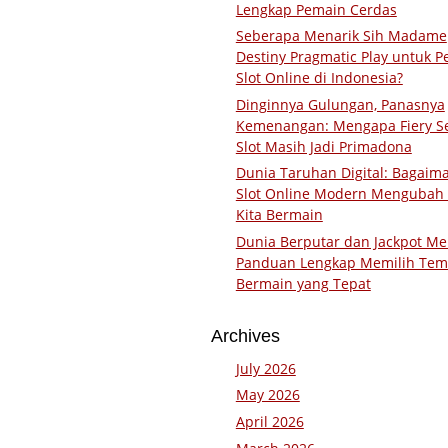
Lengkap Pemain Cerdas
Seberapa Menarik Sih Madame
Destiny Pragmatic Play untuk P
Slot Online di Indonesia?
Dinginnya Gulungan, Panasnya
Kemenangan: Mengapa Fiery S
Slot Masih Jadi Primadona
Dunia Taruhan Digital: Bagaim
Slot Online Modern Mengubah
Kita Bermain
Dunia Berputar dan Jackpot Me
Panduan Lengkap Memilih Tem
Bermain yang Tepat
Archives
July 2026
May 2026
April 2026