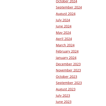
October 2024
September 2024
August 2024
July 2024
June 2024
May 2024
April 2024
March 2024
February 2024
January 2024
December 2023
November 2023
October 2023
September 2023
August 2023
July 2023
June 2023