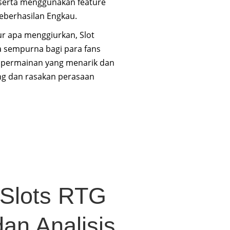
erta menggunakan feature
keberhasilan Engkau.
ur apa menggiurkan, Slot
apa sempurna bagi para fans
n permainan yang menarik dan
ng dan rasakan perasaan
 Slots RTG
an Analisis