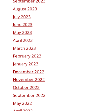
September 2023
August 2023
July 2023
June 2023
May 2023
April 2023
March 2023
February 2023
January 2023
December 2022
November 2022
October 2022
September 2022
May 2022
April 2022