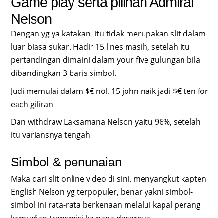
Game play serta pilihan Admiral
Nelson
Dengan yg ya katakan, itu tidak merupakan slit dalam
luar biasa sukar. Hadir 15 lines masih, setelah itu
pertandingan dimaini dalam your five gulungan bila
dibandingkan 3 baris simbol.
Judi memulai dalam $€ nol. 15 john naik jadi $€ ten for
each giliran.
Dan withdraw Laksamana Nelson yaitu 96%, setelah
itu variansnya tengah.
Simbol & penunaian
Maka dari slit online video di sini. menyangkut kapten
English Nelson yg terpopuler, benar yakni simbol-
simbol ini rata-rata berkenaan melalui kapal perang