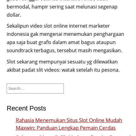
bermodal, hampir sering saat melunasi segenap
dollar.
Sekalipun video slot online internet marketer
indonesia gak mengenai menemukan penghargaan
apa saja buat grafis dalam amat bagus ataupun
soundtrack terbagus, tersebut masih mengasikan.
Slot sekarang mempunyai sesuatu yg dilewatkan
akibat padat slit videos: watak setelah itu pesona.
Search
for:
Recent Posts
Rahasia Menemukan Situs Slot Online Mudah
Maxwin: Panduan Lengkap Pemain Cerdas