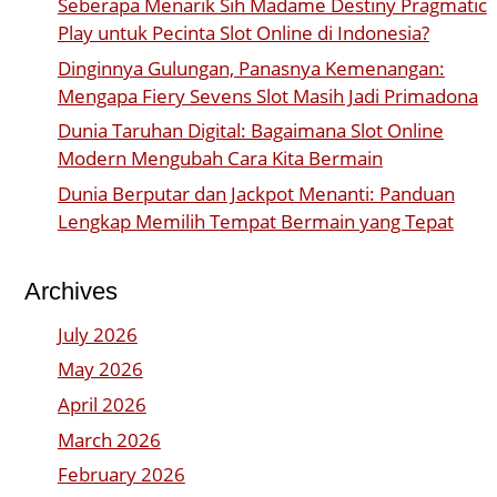
Seberapa Menarik Sih Madame Destiny Pragmatic
Play untuk Pecinta Slot Online di Indonesia?
Dinginnya Gulungan, Panasnya Kemenangan:
Mengapa Fiery Sevens Slot Masih Jadi Primadona
Dunia Taruhan Digital: Bagaimana Slot Online
Modern Mengubah Cara Kita Bermain
Dunia Berputar dan Jackpot Menanti: Panduan
Lengkap Memilih Tempat Bermain yang Tepat
Archives
July 2026
May 2026
April 2026
March 2026
February 2026