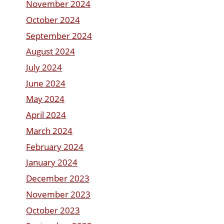
November 2024
October 2024
September 2024
August 2024
July 2024
June 2024
May 2024
April 2024
March 2024
February 2024
January 2024
December 2023
November 2023
October 2023