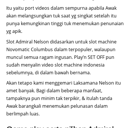
Itu yaitu port videos dalam sempurna apabila Awak
akan melangsungkan tuk saat yg singkat setelah itu
punya kemungkinan tinggi tuk menemukan penunaian
yg apik.
Slot Admiral Nelson didasarkan untuk slot machine
Novomatic Columbus dalam terpopuler, walaupun
muncul semua ragam ingusan. Play’n SET OFF pun
sudah menyalin video slot machine indonesia
sebelumnya, di dalam bawah bernama.
Akan tetapo kami menggemari Laksamana Nelson itu
amet banyak. Bagi dalam beberapa manfaat,
tampaknya pun minim tak terpikir, & itulah tanda
Awak barangkali menemukan pelunasan dalam
berlimpah luas.