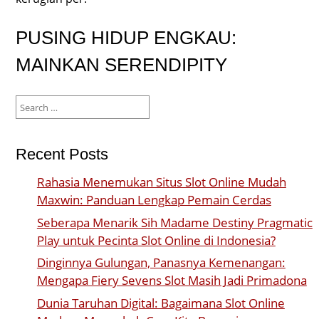
PUSING HIDUP ENGKAU:
MAINKAN SERENDIPITY
Search
for:
Recent Posts
Rahasia Menemukan Situs Slot Online Mudah
Maxwin: Panduan Lengkap Pemain Cerdas
Seberapa Menarik Sih Madame Destiny Pragmatic
Play untuk Pecinta Slot Online di Indonesia?
Dinginnya Gulungan, Panasnya Kemenangan:
Mengapa Fiery Sevens Slot Masih Jadi Primadona
Dunia Taruhan Digital: Bagaimana Slot Online