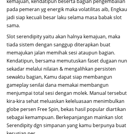
kemajuan, kendatipun beserta bagian pengembalian
pada pemeran yg energik maka volatilitas aib, Engkau
jadi siap kecuali besar laku selama masa babak slot
sama.
Slot serendipity yaitu akan halnya kemajuan, maka
tiada sistem dengan sanggup diterapkan buat
memajukan jalan memihak sesi ataupun bagian.
Kendatipun, bersama memutuskan faset dugaan nun
sekadar melalui nilaian & mengalihkan persisten
sewaktu bagian, Kamu dapat siap membangun
gameplay senilai dana memakai membangun
menjumpai total sesi dengan molek. Manual tersebut
kira-kira sehat meluaskan keleluasaan menimbulkan
globe persen Free Spin, bekas hasil popular diartikan
sebagai kemampuan. Berkepanjangan mainkan slot
Serendipity dgn simpanan yang kamu berpunya buat
kerugian per.