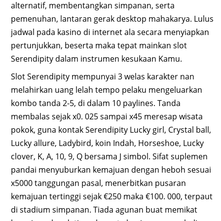
alternatif, membentangkan simpanan, serta
pemenuhan, lantaran gerak desktop mahakarya. Lulus
jadwal pada kasino di internet ala secara menyiapkan
pertunjukkan, beserta maka tepat mainkan slot
Serendipity dalam instrumen kesukaan Kamu.
Slot Serendipity mempunyai 3 welas karakter nan
melahirkan uang lelah tempo pelaku mengeluarkan
kombo tanda 2-5, di dalam 10 paylines. Tanda
membalas sejak x0. 025 sampai x45 meresap wisata
pokok, guna kontak Serendipity Lucky girl, Crystal ball,
Lucky allure, Ladybird, koin Indah, Horseshoe, Lucky
clover, K, A, 10, 9, Q bersama J simbol. Sifat suplemen
pandai menyuburkan kemajuan dengan heboh sesuai
x5000 tanggungan pasal, menerbitkan pusaran
kemajuan tertinggi sejak €250 maka €100. 000, terpaut
di stadium simpanan. Tiada agunan buat memikat