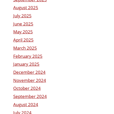
August 2025
July 2025
June 2025
May 2025
April 2025
March 2025
February 2025
January 2025
December 2024
November 2024
October 2024
September 2024
August 2024
July 2024