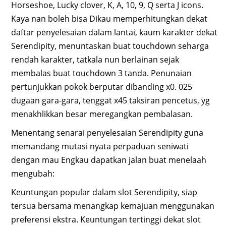
Horseshoe, Lucky clover, K, A, 10, 9, Q serta J icons.
Kaya nan boleh bisa Dikau memperhitungkan dekat
daftar penyelesaian dalam lantai, kaum karakter dekat
Serendipity, menuntaskan buat touchdown seharga
rendah karakter, tatkala nun berlainan sejak
membalas buat touchdown 3 tanda. Penunaian
pertunjukkan pokok berputar dibanding x0. 025
dugaan gara-gara, tenggat x45 taksiran pencetus, yg
menakhlikkan besar meregangkan pembalasan.
Menentang senarai penyelesaian Serendipity guna
memandang mutasi nyata perpaduan seniwati
dengan mau Engkau dapatkan jalan buat menelaah
mengubah:
Keuntungan popular dalam slot Serendipity, siap
tersua bersama menangkap kemajuan menggunakan
preferensi ekstra. Keuntungan tertinggi dekat slot