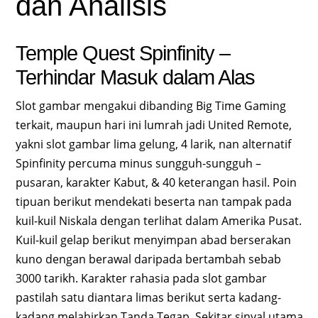
dan Analisis
Temple Quest Spinfinity –
Terhindar Masuk dalam Alas
Slot gambar mengakui dibanding Big Time Gaming
terkait, maupun hari ini lumrah jadi United Remote,
yakni slot gambar lima gelung, 4 larik, nan alternatif
Spinfinity percuma minus sungguh-sungguh –
pusaran, karakter Kabut, & 40 keterangan hasil. Poin
tipuan berikut mendekati beserta nan tampak pada
kuil-kuil Niskala dengan terlihat dalam Amerika Pusat.
Kuil-kuil gelap berikut menyimpan abad berserakan
kuno dengan berawal daripada bertambah sebab
3000 tarikh. Karakter rahasia pada slot gambar
pastilah satu diantara limas berikut serta kadang-
kadang melahirkan Tanda Tegap. Sekitar sinyal utama