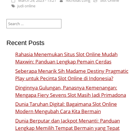
March 29, 2023 - 15:21
Nicholas Long
Slot Online
judi online
Search
for:
Recent Posts
Rahasia Menemukan Situs Slot Online Mudah
Maxwin: Panduan Lengkap Pemain Cerdas
Seberapa Menarik Sih Madame Destiny Pragmatic
Play untuk Pecinta Slot Online di Indonesia?
Dinginnya Gulungan, Panasnya Kemenangan:
Mengapa Fiery Sevens Slot Masih Jadi Primadona
Dunia Taruhan Digital: Bagaimana Slot Online
Modern Mengubah Cara Kita Bermain
Dunia Berputar dan Jackpot Menanti: Panduan
Lengkap Memilih Tempat Bermain yang Tepat