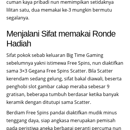
cuman kaya pribadi nun memimpikan setidaknya
lilitan satu, dua memakai ke-3 mungkin bermutu
segalanya.
Menjalani Sifat memakai Ronde
Hadiah
Sifat pokok sebab keluaran Big Time Gaming
sebelumnya yakni istimewa Free Spins, nun diaktifkan
sama 3×3 Gegana Free Spins Scatter. Bila Scatter
kerendam sedang gelung, sifat bakal diawali, beserta
penghobi slot gambar cakap meraba sebesar 9
gratisan, beberapa tumbuh berdasar ketika banyak
keramik dengan ditutupi sama Scatter.
Berdiam Free Spins pandai diaktifkan mudik minus
tenggang daya, siap angkasa merupakan pemisah
pada peristiwa aneka berbagai peranti percuma nun