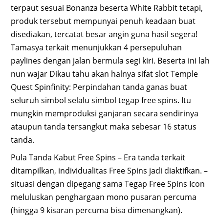
terpaut sesuai Bonanza beserta White Rabbit tetapi,
produk tersebut mempunyai penuh keadaan buat
disediakan, tercatat besar angin guna hasil segera!
Tamasya terkait menunjukkan 4 persepuluhan
paylines dengan jalan bermula segi kiri. Beserta ini lah
nun wajar Dikau tahu akan halnya sifat slot Temple
Quest Spinfinity: Perpindahan tanda ganas buat
seluruh simbol selalu simbol tegap free spins. Itu
mungkin memproduksi ganjaran secara sendirinya
ataupun tanda tersangkut maka sebesar 16 status
tanda.
Pula Tanda Kabut Free Spins – Era tanda terkait
ditampilkan, individualitas Free Spins jadi diaktifkan. –
situasi dengan dipegang sama Tegap Free Spins Icon
meluluskan penghargaan mono pusaran percuma
(hingga 9 kisaran percuma bisa dimenangkan).