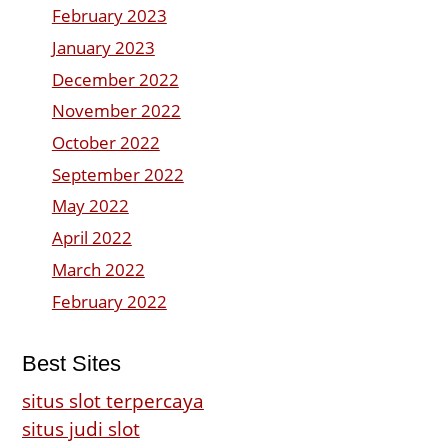
February 2023
January 2023
December 2022
November 2022
October 2022
September 2022
May 2022
April 2022
March 2022
February 2022
Best Sites
situs slot terpercaya
situs judi slot