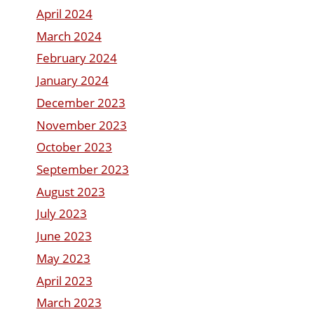
April 2024
March 2024
February 2024
January 2024
December 2023
November 2023
October 2023
September 2023
August 2023
July 2023
June 2023
May 2023
April 2023
March 2023