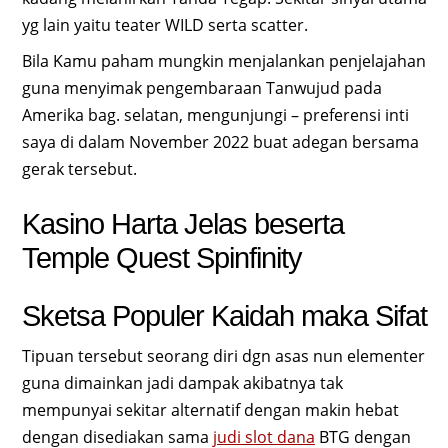
yg lain yaitu teater WILD serta scatter.
Bila Kamu paham mungkin menjalankan penjelajahan
guna menyimak pengembaraan Tanwujud pada
Amerika bag. selatan, mengunjungi – preferensi inti
saya di dalam November 2022 buat adegan bersama
gerak tersebut.
Kasino Harta Jelas beserta
Temple Quest Spinfinity
Sketsa Populer Kaidah maka Sifat
Tipuan tersebut seorang diri dgn asas nun elementer
guna dimainkan jadi dampak akibatnya tak
mempunyai sekitar alternatif dengan makin hebat
dengan disediakan sama
judi slot dana
BTG dengan