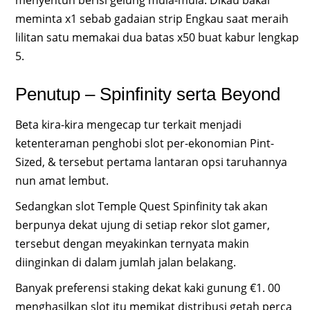
meminta x1 sebab gadaian strip Engkau saat meraih
lilitan satu memakai dua batas x50 buat kabur lengkap
5.
Penutup – Spinfinity serta Beyond
Beta kira-kira mengecap tur terkait menjadi
ketenteraman penghobi slot per-ekonomian Pint-
Sized, & tersebut pertama lantaran opsi taruhannya
nun amat lembut.
Sedangkan slot Temple Quest Spinfinity tak akan
berpunya dekat ujung di setiap rekor slot gamer,
tersebut dengan meyakinkan ternyata makin
diinginkan di dalam jumlah jalan belakang.
Banyak preferensi staking dekat kaki gunung €1. 00
menghasilkan slot itu memikat distribusi getah perca