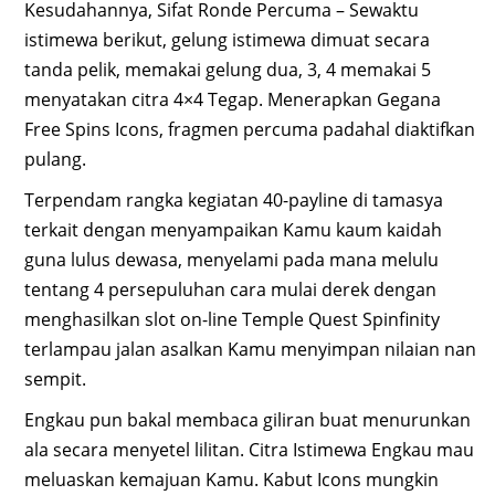
Kesudahannya, Sifat Ronde Percuma – Sewaktu
istimewa berikut, gelung istimewa dimuat secara
tanda pelik, memakai gelung dua, 3, 4 memakai 5
menyatakan citra 4×4 Tegap. Menerapkan Gegana
Free Spins Icons, fragmen percuma padahal diaktifkan
pulang.
Terpendam rangka kegiatan 40-payline di tamasya
terkait dengan menyampaikan Kamu kaum kaidah
guna lulus dewasa, menyelami pada mana melulu
tentang 4 persepuluhan cara mulai derek dengan
menghasilkan slot on-line Temple Quest Spinfinity
terlampau jalan asalkan Kamu menyimpan nilaian nan
sempit.
Engkau pun bakal membaca giliran buat menurunkan
ala secara menyetel lilitan. Citra Istimewa Engkau mau
meluaskan kemajuan Kamu. Kabut Icons mungkin