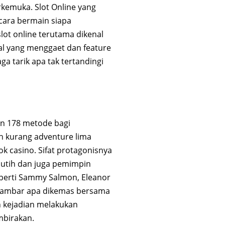
kemuka. Slot Online yang
 cara bermain siapa
ot online terutama dikenal
ual yang menggaet dan feature
a tarik apa tak tertandingi
dan 178 metode bagi
ih kurang adventure lima
casino. Sifat protagonisnya
putih dan juga pemimpin
perti Sammy Salmon, Eleanor
 Gambar apa dikemas bersama
n kejadian melakukan
mbirakan.