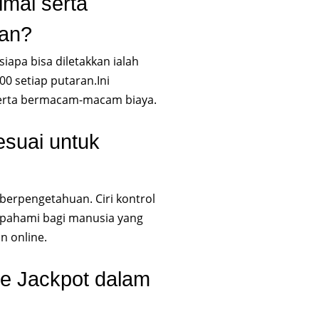
imal serta
nan?
siapa bisa diletakkan ialah
 setiap putaran.Ini
serta bermacam-macam biaya.
esuai untuk
r berpengetahuan. Ciri kontrol
pahami bagi manusia yang
n online.
ve Jackpot dalam