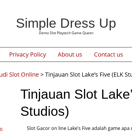
Simple Dress Up
Demo Slot Playtech Game Queen
Privacy Policy
About us
Contact us
Judi Slot Online
>
Tinjauan Slot Lake’s Five (ELK St
Tinjauan Slot Lake
Studios)
Slot Gacor on line Lake’s Five adalah game apa
an