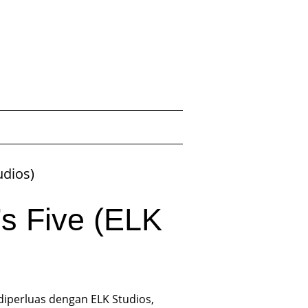
udios)
’s Five (ELK
 diperluas dengan ELK Studios,