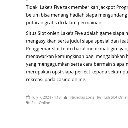
Tidak, Lake’s Five tak memberikan Jackpot Prog
belum bisa menang hadiah siapa mengundang de
putaran gratis di dalam permainan.
Situs Slot onlen Lake’s Five adalah game siapa
mengasyikkan serta judul siapa spesial dan f
Penggemar slot tentu bakal menikmati gim yan
menawarkan kemungkinan bagi mengalahkan ha
yang mengagumkan serta cara bermain siapa me
merupakan opsi siapa perfect kepada sekumpu
rekreasi pada casino online.
July 7, 2024 - 4:13
Nicholas Long
Judi Slot Onlin
Slot Online