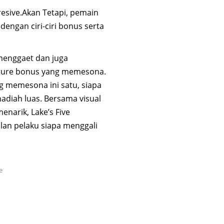
resive.Akan Tetapi, pemain
ngan ciri-ciri bonus serta
 menggaet dan juga
eature bonus yang memesona.
g memesona ini satu, siapa
diah luas. Bersama visual
narik, Lake’s Five
lan pelaku siapa menggali
e