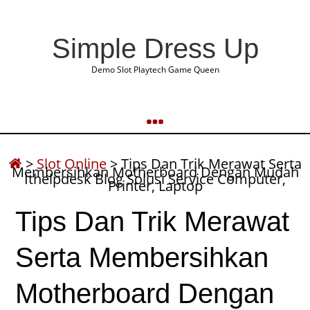
Simple Dress Up
Demo Slot Playtech Game Queen
>
Slot Online
>
Tips Dan Trik Merawat Serta
Membersihkan Motherboard Dengan Mudah
Ithelpdesk Blog Solusi Service Computer,
Printer, Laptop
Tips Dan Trik Merawat
Serta Membersihkan
Motherboard Dengan