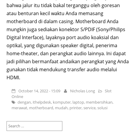
bahwa jalur itu tidak bakal terganggu oleh goresan
atau benturan kecil waktu Anda memasang
motherboard di dalam casing. Motherboard Anda
mungkin juga sediakan konektor S/PDIF (Sony/Philips
Digital Interface), layaknya port audio koaksial dan
optikal, yang digunakan speaker digital, penerima
home-theater, dan perangkat audio lainnya. Ini dapat
jadi pilihan bermanfaat andaikan perangkat yang Anda
gunakan tidak mendukung transfer audio melalui
HDMI.
October 14, 2022 - 15:09
Nicholas Long
Slot
Online
dengan
,
ithelpdesk
,
komputer
,
laptop
,
membersihkan
,
merawat
,
motherboard
,
mudah
,
printer
,
service
,
solusi
Search
for: