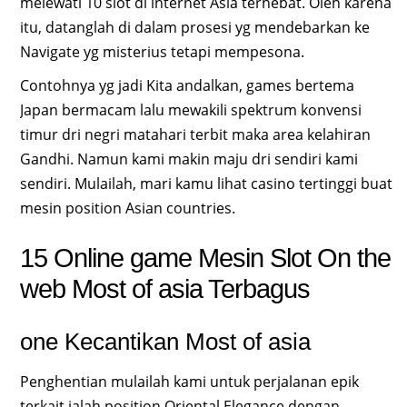
melewati 10 slot di internet Asia terhebat. Oleh karena
itu, datanglah di dalam prosesi yg mendebarkan ke
Navigate yg misterius tetapi mempesona.
Contohnya yg jadi Kita andalkan, games bertema
Japan bermacam lalu mewakili spektrum konvensi
timur dri negri matahari terbit maka area kelahiran
Gandhi. Namun kami makin maju dri sendiri kami
sendiri. Mulailah, mari kamu lihat casino tertinggi buat
mesin position Asian countries.
15 Online game Mesin Slot On the
web Most of asia Terbagus
one Kecantikan Most of asia
Penghentian mulailah kami untuk perjalanan epik
terkait ialah position Oriental Elegance dengan