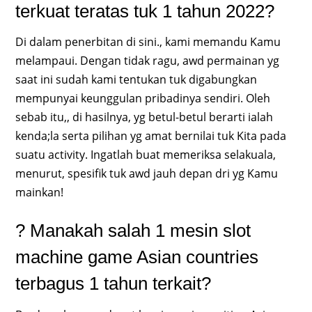
terkuat teratas tuk 1 tahun 2022?
Di dalam penerbitan di sini., kami memandu Kamu
melampaui. Dengan tidak ragu, awd permainan yg
saat ini sudah kami tentukan tuk digabungkan
mempunyai keunggulan pribadinya sendiri. Oleh
sebab itu,, di hasilnya, yg betul-betul berarti ialah
kenda;la serta pilihan yg amat bernilai tuk Kita pada
suatu activity. Ingatlah buat memeriksa selakuala,
menurut, spesifik tuk awd jauh depan dri yg Kamu
mainkan!
? Manakah salah 1 mesin slot
machine game Asian countries
terbagus 1 tahun terkait?