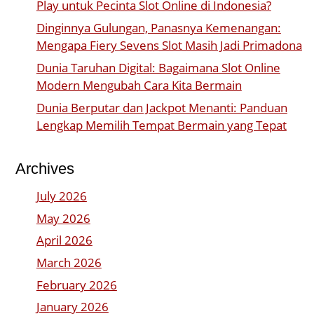
Play untuk Pecinta Slot Online di Indonesia?
Dinginnya Gulungan, Panasnya Kemenangan:
Mengapa Fiery Sevens Slot Masih Jadi Primadona
Dunia Taruhan Digital: Bagaimana Slot Online
Modern Mengubah Cara Kita Bermain
Dunia Berputar dan Jackpot Menanti: Panduan
Lengkap Memilih Tempat Bermain yang Tepat
Archives
July 2026
May 2026
April 2026
March 2026
February 2026
January 2026