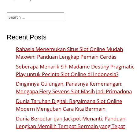
Search
for:
Recent Posts
Rahasia Menemukan Situs Slot Online Mudah
Maxwin: Panduan Lengkap Pemain Cerdas
Seberapa Menarik Sih Madame Destiny Pragmatic
Play untuk Pecinta Slot Online di Indonesia?
Dinginnya Gulungan, Panasnya Kemenangan:
Mengapa Fiery Sevens Slot Masih Jadi Primadona
Dunia Taruhan Digital: Bagaimana Slot Online
Modern Mengubah Cara Kita Bermain
Dunia Berputar dan Jackpot Menanti: Panduan
Lengkap Memilih Tempat Bermain yang Tepat