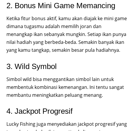
2. Bonus Mini Game Memancing
Ketika fitur bonus aktif, kamu akan diajak ke mini game
dimana tugasmu adalah memilih joran dan
menangkap ikan sebanyak mungkin. Setiap ikan punya
nilai hadiah yang berbeda-beda. Semakin banyak ikan
yang kamu tangkap, semakin besar pula hadiahnya.
3. Wild Symbol
Simbol wild bisa menggantikan simbol lain untuk
membentuk kombinasi kemenangan. Ini tentu sangat
membantu meningkatkan peluang menang.
4. Jackpot Progresif
Lucky Fishing juga menyediakan jackpot progresif yang