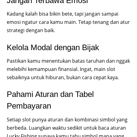
Jangan Terbawa Emosi
Kadang kalah bisa bikin bete, tapi jangan sampai
emosi ngatur cara kamu main. Tetap tenang dan atur
strategi dengan baik.
Kelola Modal dengan Bijak
Pastikan kamu menentukan batas taruhan dan nggak
melebihi kemampuan finansial. Ingat, main slot
sebaiknya untuk hiburan, bukan cara cepat kaya.
Pahami Aturan dan Tabel
Pembayaran
Setiap slot punya aturan dan kombinasi simbol yang
berbeda. Luangkan waktu sedikit untuk baca aturan
Lucky Fishing supaya kamu tahu simbol mana yang