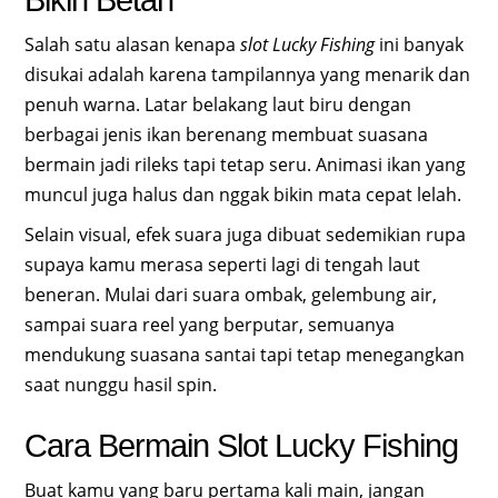
Bikin Betah
Salah satu alasan kenapa
slot Lucky Fishing
ini banyak
disukai adalah karena tampilannya yang menarik dan
penuh warna. Latar belakang laut biru dengan
berbagai jenis ikan berenang membuat suasana
bermain jadi rileks tapi tetap seru. Animasi ikan yang
muncul juga halus dan nggak bikin mata cepat lelah.
Selain visual, efek suara juga dibuat sedemikian rupa
supaya kamu merasa seperti lagi di tengah laut
beneran. Mulai dari suara ombak, gelembung air,
sampai suara reel yang berputar, semuanya
mendukung suasana santai tapi tetap menegangkan
saat nunggu hasil spin.
Cara Bermain Slot Lucky Fishing
Buat kamu yang baru pertama kali main, jangan