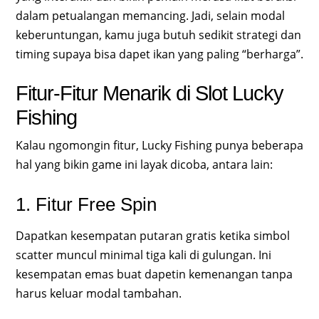
dalam petualangan memancing. Jadi, selain modal
keberuntungan, kamu juga butuh sedikit strategi dan
timing supaya bisa dapet ikan yang paling “berharga”.
Fitur-Fitur Menarik di Slot Lucky
Fishing
Kalau ngomongin fitur, Lucky Fishing punya beberapa
hal yang bikin game ini layak dicoba, antara lain:
1. Fitur Free Spin
Dapatkan kesempatan putaran gratis ketika simbol
scatter muncul minimal tiga kali di gulungan. Ini
kesempatan emas buat dapetin kemenangan tanpa
harus keluar modal tambahan.