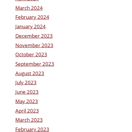
March 2024
February 2024
January 2024
December 2023
November 2023
October 2023
September 2023
August 2023
July 2023
June 2023
May 2023
April 2023
March 2023
February 2023