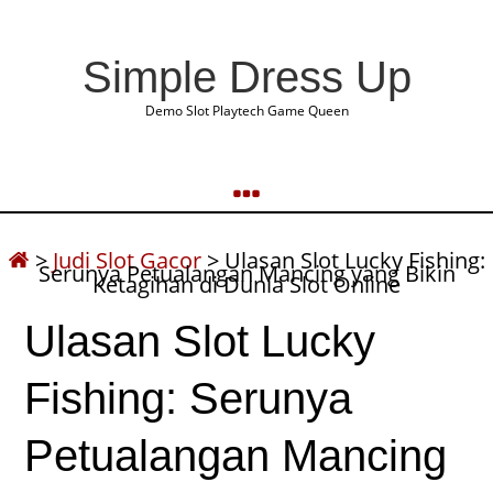
Simple Dress Up
Demo Slot Playtech Game Queen
>
Judi Slot Gacor
>
Ulasan Slot Lucky Fishing:
Serunya Petualangan Mancing yang Bikin
Ketagihan di Dunia Slot Online
Ulasan Slot Lucky
Fishing: Serunya
Petualangan Mancing