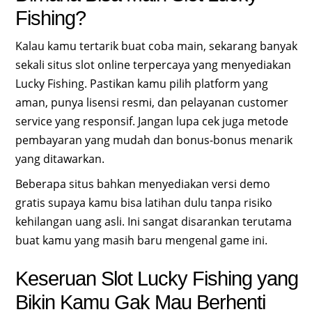
Fishing?
Kalau kamu tertarik buat coba main, sekarang banyak
sekali situs slot online terpercaya yang menyediakan
Lucky Fishing. Pastikan kamu pilih platform yang
aman, punya lisensi resmi, dan pelayanan customer
service yang responsif. Jangan lupa cek juga metode
pembayaran yang mudah dan bonus-bonus menarik
yang ditawarkan.
Beberapa situs bahkan menyediakan versi demo
gratis supaya kamu bisa latihan dulu tanpa risiko
kehilangan uang asli. Ini sangat disarankan terutama
buat kamu yang masih baru mengenal game ini.
Keseruan Slot Lucky Fishing yang
Bikin Kamu Gak Mau Berhenti