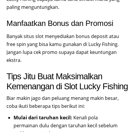
paling menguntungkan.
Manfaatkan Bonus dan Promosi
Banyak situs slot menyediakan bonus deposit atau
free spin yang bisa kamu gunakan di Lucky Fishing.
Jangan lupa cek promo supaya dapat keuntungan
ekstra.
Tips Jitu Buat Maksimalkan
Kemenangan di Slot Lucky Fishing
Biar makin jago dan peluang menang makin besar,
coba ikuti beberapa tips berikut ini:
Mulai dari taruhan kecil:
Kenali pola
permainan dulu dengan taruhan kecil sebelum