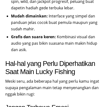
spin, wild, dan jackpot progresif, peluang buat
dapetin hadiah gede terbuka lebar.
Mudah dimainkan:
Interface yang simpel dan
panduan jelas cocok buat pemula maupun yang
sudah mahir.
Grafis dan suara keren:
Kombinasi visual dan
audio yang pas bikin suasana main makin hidup
dan asik.
Hal-hal yang Perlu Diperhatikan
Saat Main Lucky Fishing
Meski seru, ada beberapa hal yang perlu kamu ingat
supaya pengalaman main tetap menyenangkan dan
nggak bikin rugi: