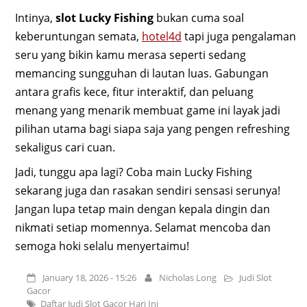
Intinya,
slot Lucky Fishing
bukan cuma soal
keberuntungan semata,
hotel4d
tapi juga pengalaman
seru yang bikin kamu merasa seperti sedang
memancing sungguhan di lautan luas. Gabungan
antara grafis kece, fitur interaktif, dan peluang
menang yang menarik membuat game ini layak jadi
pilihan utama bagi siapa saja yang pengen refreshing
sekaligus cari cuan.
Jadi, tunggu apa lagi? Coba main Lucky Fishing
sekarang juga dan rasakan sendiri sensasi serunya!
Jangan lupa tetap main dengan kepala dingin dan
nikmati setiap momennya. Selamat mencoba dan
semoga hoki selalu menyertaimu!
January 18, 2026 - 15:26
Nicholas Long
Judi Slot
Gacor
Daftar Judi Slot Gacor Hari Ini