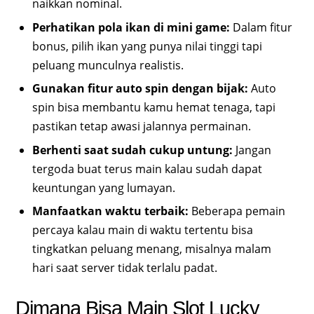
naikkan nominal.
Perhatikan pola ikan di mini game:
Dalam fitur
bonus, pilih ikan yang punya nilai tinggi tapi
peluang munculnya realistis.
Gunakan fitur auto spin dengan bijak:
Auto
spin bisa membantu kamu hemat tenaga, tapi
pastikan tetap awasi jalannya permainan.
Berhenti saat sudah cukup untung:
Jangan
tergoda buat terus main kalau sudah dapat
keuntungan yang lumayan.
Manfaatkan waktu terbaik:
Beberapa pemain
percaya kalau main di waktu tertentu bisa
tingkatkan peluang menang, misalnya malam
hari saat server tidak terlalu padat.
Dimana Bisa Main Slot Lucky