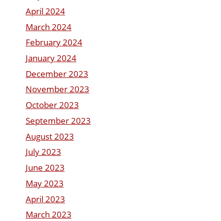
April 2024
March 2024
February 2024
January 2024
December 2023
November 2023
October 2023
September 2023
August 2023
July 2023
June 2023
May 2023
April 2023
March 2023