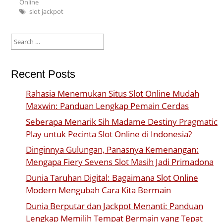
Online
slot jackpot
Search
for:
Recent Posts
Rahasia Menemukan Situs Slot Online Mudah
Maxwin: Panduan Lengkap Pemain Cerdas
Seberapa Menarik Sih Madame Destiny Pragmatic
Play untuk Pecinta Slot Online di Indonesia?
Dinginnya Gulungan, Panasnya Kemenangan:
Mengapa Fiery Sevens Slot Masih Jadi Primadona
Dunia Taruhan Digital: Bagaimana Slot Online
Modern Mengubah Cara Kita Bermain
Dunia Berputar dan Jackpot Menanti: Panduan
Lengkap Memilih Tempat Bermain yang Tepat