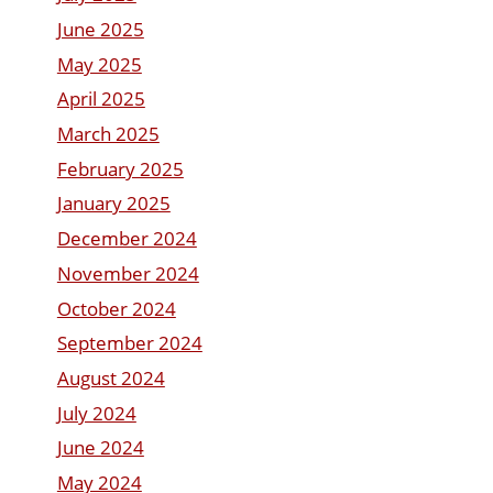
June 2025
May 2025
April 2025
March 2025
February 2025
January 2025
December 2024
November 2024
October 2024
September 2024
August 2024
July 2024
June 2024
May 2024