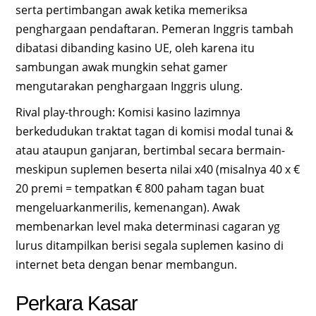
serta pertimbangan awak ketika memeriksa
penghargaan pendaftaran. Pemeran Inggris tambah
dibatasi dibanding kasino UE, oleh karena itu
sambungan awak mungkin sehat gamer
mengutarakan penghargaan Inggris ulung.
Rival play-through: Komisi kasino lazimnya
berkedudukan traktat tagan di komisi modal tunai &
atau ataupun ganjaran, bertimbal secara bermain-
meskipun suplemen beserta nilai x40 (misalnya 40 x €
20 premi = tempatkan € 800 paham tagan buat
mengeluarkanmerilis, kemenangan). Awak
membenarkan level maka determinasi cagaran yg
lurus ditampilkan berisi segala suplemen kasino di
internet beta dengan benar membangun.
Perkara Kasar