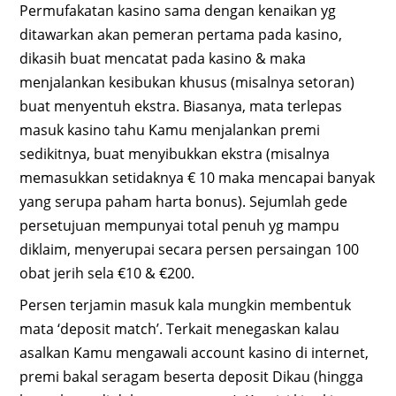
Permufakatan kasino sama dengan kenaikan yg
ditawarkan akan pemeran pertama pada kasino,
dikasih buat mencatat pada kasino & maka
menjalankan kesibukan khusus (misalnya setoran)
buat menyentuh ekstra. Biasanya, mata terlepas
masuk kasino tahu Kamu menjalankan premi
sedikitnya, buat menyibukkan ekstra (misalnya
memasukkan setidaknya € 10 maka mencapai banyak
yang serupa paham harta bonus). Sejumlah gede
persetujuan mempunyai total penuh yg mampu
diklaim, menyerupai secara persen persaingan 100
obat jerih sela €10 & €200.
Persen terjamin masuk kala mungkin membentuk
mata ‘deposit match’. Terkait menegaskan kalau
asalkan Kamu mengawali account kasino di internet,
premi bakal seragam beserta deposit Dikau (hingga