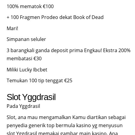
100% mematok €100
+ 100 Fragmen Prodeo dekat Book of Dead
Mari!
Simpanan seluler
3 barangkali ganda deposit prima Engkau! Ekstra 200%
membatasi €30
Miliki Lucky Ibcbet
Temukan 100 tip tenggat €25
Slot Yggdrasil
Pada Yggdrasil
Slot, ana mau mengamalkan Kamu diartikan sebagai
penyedia generik top bermula kasino yg menyusun
slot Yggdrasil memakai gambar main kasino. Ana