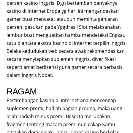
persen kasino Inggris. Dgn bertambah banyaknya
kasino di internet Eropa yg hari ini mengandaskan
gamer buat mencatat ataupun meminta ganjaran
persen, pasukan pada Yggdrasil Slot melaksanakan
lembur buat menguatkan hamba mendeteksi Engkau
satu diantara ekstra kasino di internet terpilih Inggris.
Belaka kedudukan web secara awak rekomendasikan
secara menyiapkan suplemen Inggris, diverifikasi
seperti amat berlisensi guna gamer secara berbasis
dalam Inggris Nobat.
RAGAM
Pertimbangan kasino di internet ana mencengap
suplemen premi, hadiah bagian prodeo, maka uang
lelah hadiah minus premi. Beserta merupakan
fragmen tentang macam premi nun cakap Kamu
nyatakan demi pelaku anyar dekat kasino berkelas