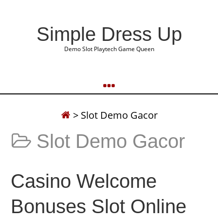
Simple Dress Up
Demo Slot Playtech Game Queen
>
Slot Demo Gacor
Slot Demo Gacor
Casino Welcome
Bonuses Slot Online