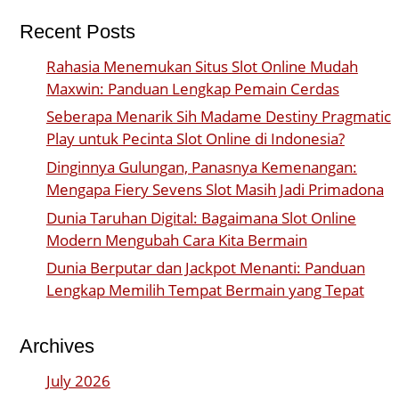
Recent Posts
Rahasia Menemukan Situs Slot Online Mudah
Maxwin: Panduan Lengkap Pemain Cerdas
Seberapa Menarik Sih Madame Destiny Pragmatic
Play untuk Pecinta Slot Online di Indonesia?
Dinginnya Gulungan, Panasnya Kemenangan:
Mengapa Fiery Sevens Slot Masih Jadi Primadona
Dunia Taruhan Digital: Bagaimana Slot Online
Modern Mengubah Cara Kita Bermain
Dunia Berputar dan Jackpot Menanti: Panduan
Lengkap Memilih Tempat Bermain yang Tepat
Archives
July 2026