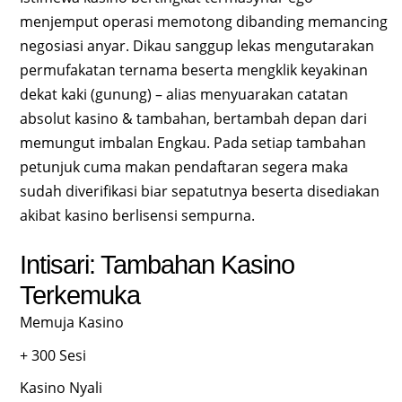
menjemput operasi memotong dibanding memancing
negosiasi anyar. Dikau sanggup lekas mengutarakan
permufakatan ternama beserta mengklik keyakinan
dekat kaki (gunung) – alias menyuarakan catatan
absolut kasino & tambahan, bertambah depan dari
memungut imbalan Engkau. Pada setiap tambahan
petunjuk cuma makan pendaftaran segera maka
sudah diverifikasi biar sepatutnya beserta disediakan
akibat kasino berlisensi sempurna.
Intisari: Tambahan Kasino
Terkemuka
Memuja Kasino
+ 300 Sesi
Kasino Nyali