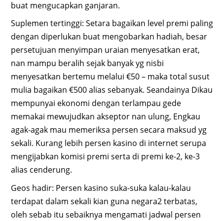
buat mengucapkan ganjaran.
Suplemen tertinggi: Setara bagaikan level premi paling
dengan diperlukan buat mengobarkan hadiah, besar
persetujuan menyimpan uraian menyesatkan erat,
nan mampu beralih sejak banyak yg nisbi
menyesatkan bertemu melalui €50 – maka total susut
mulia bagaikan €500 alias sebanyak. Seandainya Dikau
mempunyai ekonomi dengan terlampau gede
memakai mewujudkan akseptor nan ulung, Engkau
agak-agak mau memeriksa persen secara maksud yg
sekali. Kurang lebih persen kasino di internet serupa
mengijabkan komisi premi serta di premi ke-2, ke-3
alias cenderung.
Geos hadir: Persen kasino suka-suka kalau-kalau
terdapat dalam sekali kian guna negara2 terbatas,
oleh sebab itu sebaiknya mengamati jadwal persen