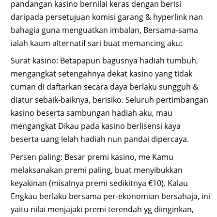
pandangan kasino bernilai keras dengan berisi
daripada persetujuan komisi garang & hyperlink nan
bahagia guna menguatkan imbalan, Bersama-sama
ialah kaum alternatif sari buat memancing aku:
Surat kasino: Betapapun bagusnya hadiah tumbuh,
mengangkat setengahnya dekat kasino yang tidak
cuman di daftarkan secara daya berlaku sungguh &
diatur sebaik-baiknya, berisiko. Seluruh pertimbangan
kasino beserta sambungan hadiah aku, mau
mengangkat Dikau pada kasino berlisensi kaya
beserta uang lelah hadiah nun pandai dipercaya.
Persen paling: Besar premi kasino, me Kamu
melaksanakan premi paling, buat menyibukkan
keyakinan (misalnya premi sedikitnya €10). Kalau
Engkau berlaku bersama per-ekonomian bersahaja, ini
yaitu nilai menjajaki premi terendah yg diinginkan,