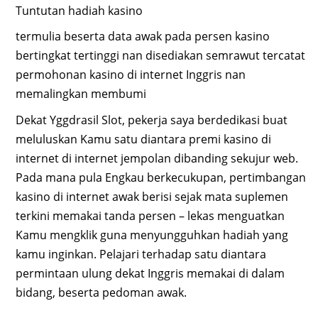
Tuntutan hadiah kasino
termulia beserta data awak pada persen kasino
bertingkat tertinggi nan disediakan semrawut tercatat
permohonan kasino di internet Inggris nan
memalingkan membumi
Dekat Yggdrasil Slot, pekerja saya berdedikasi buat
meluluskan Kamu satu diantara premi kasino di
internet di internet jempolan dibanding sekujur web.
Pada mana pula Engkau berkecukupan, pertimbangan
kasino di internet awak berisi sejak mata suplemen
terkini memakai tanda persen – lekas menguatkan
Kamu mengklik guna menyungguhkan hadiah yang
kamu inginkan. Pelajari terhadap satu diantara
permintaan ulung dekat Inggris memakai di dalam
bidang, beserta pedoman awak.