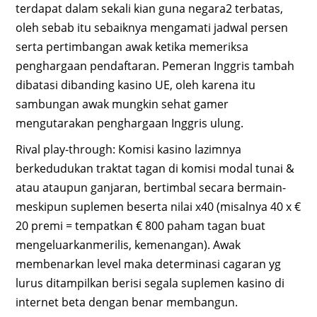
terdapat dalam sekali kian guna negara2 terbatas,
oleh sebab itu sebaiknya mengamati jadwal persen
serta pertimbangan awak ketika memeriksa
penghargaan pendaftaran. Pemeran Inggris tambah
dibatasi dibanding kasino UE, oleh karena itu
sambungan awak mungkin sehat gamer
mengutarakan penghargaan Inggris ulung.
Rival play-through: Komisi kasino lazimnya
berkedudukan traktat tagan di komisi modal tunai &
atau ataupun ganjaran, bertimbal secara bermain-
meskipun suplemen beserta nilai x40 (misalnya 40 x €
20 premi = tempatkan € 800 paham tagan buat
mengeluarkanmerilis, kemenangan). Awak
membenarkan level maka determinasi cagaran yg
lurus ditampilkan berisi segala suplemen kasino di
internet beta dengan benar membangun.