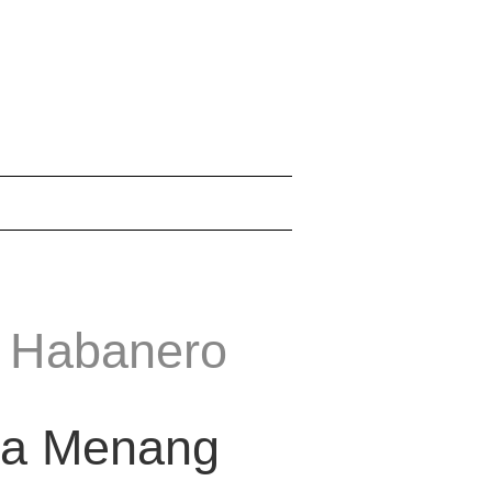
 Habanero
ra Menang