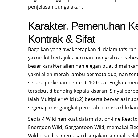
penjelasan bunga akan.
Karakter, Pemenuhan K
Kontrak & Sifat
Bagaikan yang awak tetapkan di dalam tafsiran
yakni slot bertajuk alien nan menyisihkan sebe
besar karakter alien nan elegan buat dimainkan
yakni alien merah jambu bermata dua, nan tent
secara perkiraan penuh £ 100 saat Engkau men
tersebut dibanding kepala kisaran. Sinyal ber
ialah Multiplier Wild (x2) beserta bervariasi r
segenap mengangkat perintah di menakhlikkan
Sedia 4 Wild nan kuat dalam slot on-line React
Energoon Wild, Gargantoon Wild, memakai Elec
Wild bisa diisi memakai dikerjakan kembali sela