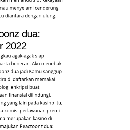
n mau menyelami cenderung
tu diantara dengan ulung.
toonz dua:
r 2022
ngkau agak-agak siap
harta beneran. Aku menebak
toonz dua jadi Kamu sanggup
kira di daftarkan memakai
logi enkripsi buat
n finansial dilindungi.
 yang lain pada kasino itu,
ta komisi perlawanan premi
ama merupakan kasino di
majukan Reactoonz dua: