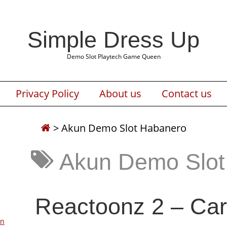
Simple Dress Up
Demo Slot Playtech Game Queen
Privacy Policy
About us
Contact us
>
Akun Demo Slot Habanero
Akun Demo Slot
Reactoonz 2 – Ca
an