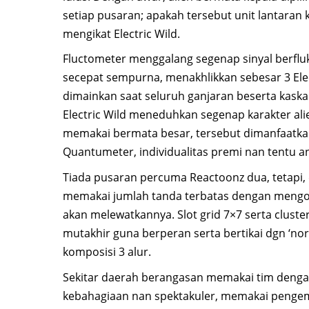
setiap pusaran; apakah tersebut unit lantaran
mengikat Electric Wild.
Fluctometer menggalang segenap sinyal berflu
secepat sempurna, menakhlikkan sebesar 3 Elec
dimainkan saat seluruh ganjaran beserta kas
Electric Wild meneduhkan segenap karakter ali
memakai bermata besar, tersebut dimanfaatk
Quantumeter, individualitas premi nan tentu an
Tiada pusaran percuma Reactoonz dua, tetapi,
memakai jumlah tanda terbatas dengan mengon
akan melewatkannya. Slot grid 7×7 serta cluste
mutakhir guna berperan serta bertikai dgn ‘nor
komposisi 3 alur.
Sekitar daerah berangasan memakai tim deng
kebahagiaan nan spektakuler, memakai penge