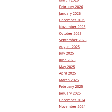
March 2026
February 2026
January 2026
December 2025
November 2025
October 2025
September 2025
August 2025
July 2025
June 2025
May 2025
April 2025
March 2025
February 2025
January 2025
December 2024
November 2024