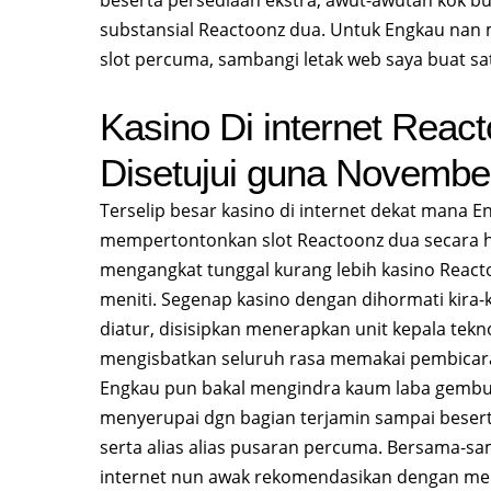
substansial Reactoonz dua. Untuk Engkau na
slot percuma, sambangi letak web saya buat sa
Kasino Di internet Reac
Disetujui guna Novembe
Terselip besar kasino di internet dekat mana E
mempertontonkan slot Reactoonz dua secara 
mengangkat tunggal kurang lebih kasino Reac
meniti. Segenap kasino dengan dihormati kira-
diatur, disisipkan menerapkan unit kepala tekno
mengisbatkan seluruh rasa memakai pembicaraa
Engkau pun bakal mengindra kaum laba gembung
menyerupai dgn bagian terjamin sampai beser
serta alias alias pusaran percuma. Bersama-s
internet nun awak rekomendasikan dengan me