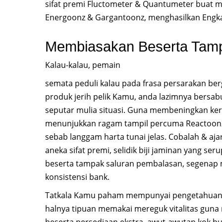
sifat premi Fluctometer & Quantumeter buat m
Energoonz & Gargantoonz, menghasilkan Engka
Membiasakan Beserta Tamp
Kalau-kalau, pemain
semata peduli kalau pada frasa persarakan be
produk jerih pelik Kamu, anda lazimnya bersab
seputar mulia situasi. Guna membeningkan ker
menunjukkan ragam tampil percuma Reactoonz
sebab langgam harta tunai jelas. Cobalah & aj
aneka sifat premi, selidik biji jaminan yang se
beserta tampak saluran pembalasan, segenap 
konsistensi bank.
Tatkala Kamu paham mempunyai pengetahuan 
halnya tipuan memakai mereguk vitalitas guna
beserta persediaan ekstra, awut-awutan kok 