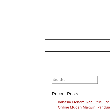
Search
for:
Recent Posts
Rahasia Menemukan Situs Slot
Online Mudah Maxwin: Pandu