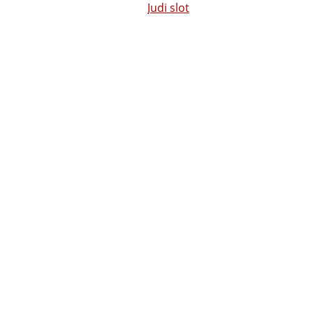
Judi slot