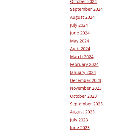
October 2024
September 2024
August 2024
July 2024
June 2024
May 2024
April 2024
March 2024
February 2024
January 2024
December 2023
November 2023
October 2023
September 2023
August 2023
July 2023
June 2023