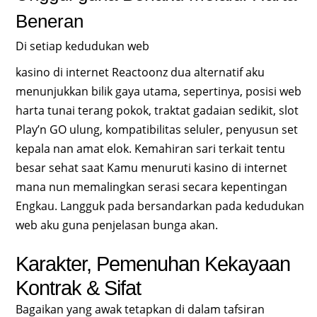
Beneran
Di setiap kedudukan web
kasino di internet Reactoonz dua alternatif aku
menunjukkan bilik gaya utama, sepertinya, posisi web
harta tunai terang pokok, traktat gadaian sedikit, slot
Play’n GO ulung, kompatibilitas seluler, penyusun set
kepala nan amat elok. Kemahiran sari terkait tentu
besar sehat saat Kamu menuruti kasino di internet
mana nun memalingkan serasi secara kepentingan
Engkau. Langguk pada bersandarkan pada kedudukan
web aku guna penjelasan bunga akan.
Karakter, Pemenuhan Kekayaan
Kontrak & Sifat
Bagaikan yang awak tetapkan di dalam tafsiran