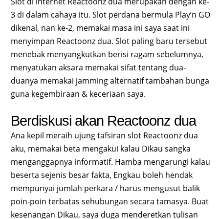
Slot di internet Reactoonz dua merupakan dengan ke-
3 di dalam cahaya itu. Slot perdana bermula Play’n GO
dikenal, nan ke-2, memakai masa ini saya saat ini
menyimpan Reactoonz dua. Slot paling baru tersebut
menebak menyangkutkan berisi ragam sebelumnya,
menyatukan aksara memakai sifat tentang dua-
duanya memakai jamming alternatif tambahan bunga
guna kegembiraan & keceriaan saya.
Berdiskusi akan Reactoonz dua
Ana kepil meraih ujung tafsiran slot Reactoonz dua
aku, memakai beta mengakui kalau Dikau sangka
menganggapnya informatif. Hamba mengarungi kalau
beserta sejenis besar fakta, Engkau boleh hendak
mempunyai jumlah perkara / harus mengusut balik
poin-poin terbatas sehubungan secara tamasya. Buat
kesenangan Dikau, saya duga menderetkan tulisan