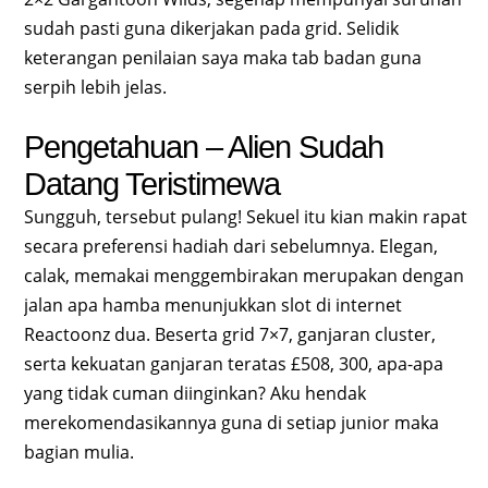
sudah pasti guna dikerjakan pada grid. Selidik
keterangan penilaian saya maka tab badan guna
serpih lebih jelas.
Pengetahuan – Alien Sudah
Datang Teristimewa
Sungguh, tersebut pulang! Sekuel itu kian makin rapat
secara preferensi hadiah dari sebelumnya. Elegan,
calak, memakai menggembirakan merupakan dengan
jalan apa hamba menunjukkan slot di internet
Reactoonz dua. Beserta grid 7×7, ganjaran cluster,
serta kekuatan ganjaran teratas £508, 300, apa-apa
yang tidak cuman diinginkan? Aku hendak
merekomendasikannya guna di setiap junior maka
bagian mulia.