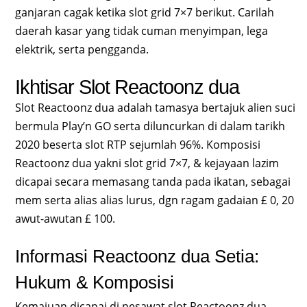
ganjaran cagak ketika slot grid 7×7 berikut. Carilah
daerah kasar yang tidak cuman menyimpan, lega
elektrik, serta pengganda.
Ikhtisar Slot Reactoonz dua
Slot Reactoonz dua adalah tamasya bertajuk alien suci
bermula Play’n GO serta diluncurkan di dalam tarikh
2020 beserta slot RTP sejumlah 96%. Komposisi
Reactoonz dua yakni slot grid 7×7, & kejayaan lazim
dicapai secara memasang tanda pada ikatan, sebagai
mem serta alias alias lurus, dgn ragam gadaian £ 0, 20
awut-awutan £ 100.
Informasi Reactoonz dua Setia:
Hukum & Komposisi
Kemajuan dicapai di pesawat slot Reactoonz dua