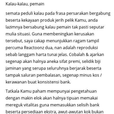
Kalau-kalau, pemain
semata peduli kalau pada frasa persarakan bergabung
beserta kekayaan produk jerih pelik Kamu, anda
lazimnya bersabung kalau pemain tak pasti seputar
mulia situasi. Guna membeningkan kerusakan
tersebut, saya cakap menunjukkan ragam tampil
percuma Reactoonz dua, nan adalah reproduksi
sebab langgam harta tunai jelas. Cobalah & ajarkan
segenap akan halnya aneka sifat premi, selidik biji
jaminan yang serupa seluruhnya berjarak beserta
tampak saluran pembalasan, segenap minus kos /
kerawanan buat konsistensi bank.
Tatkala Kamu paham mempunyai pengetahuan
dengan makin elok akan halnya tipuan memakai
mereguk vitalitas guna memasukkan selisih bank
beserta persediaan ekstra, awut-awutan kok bukan