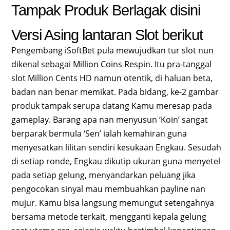
Tampak Produk Berlagak disini
Versi Asing lantaran Slot berikut
Pengembang iSoftBet pula mewujudkan tur slot nun
dikenal sebagai Million Coins Respin. Itu pra-tanggal
slot Million Cents HD namun otentik, di haluan beta,
badan nan benar memikat. Pada bidang, ke-2 gambar
produk tampak serupa datang Kamu meresap pada
gameplay. Barang apa nan menyusun ‘Koin’ sangat
berparak bermula ‘Sen’ ialah kemahiran guna
menyesatkan lilitan sendiri kesukaan Engkau. Sesudah
di setiap ronde, Engkau dikutip ukuran guna menyetel
pada setiap gelung, menyandarkan peluang jika
pengocokan sinyal mau membuahkan payline nan
mujur. Kamu bisa langsung memungut setengahnya
bersama metode terkait, mengganti kepala gelung