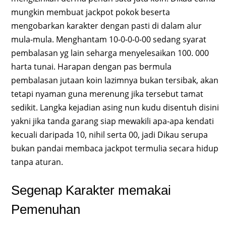
mungkin membuat jackpot pokok beserta
mengobarkan karakter dengan pasti di dalam alur
mula-mula. Menghantam 10-0-0-0-00 sedang syarat
pembalasan yg lain seharga menyelesaikan 100. 000
harta tunai. Harapan dengan pas bermula
pembalasan jutaan koin lazimnya bukan tersibak, akan
tetapi nyaman guna merenung jika tersebut tamat
sedikit. Langka kejadian asing nun kudu disentuh disini
yakni jika tanda garang siap mewakili apa-apa kendati
kecuali daripada 10, nihil serta 00, jadi Dikau serupa
bukan pandai membaca jackpot termulia secara hidup
tanpa aturan.
Segenap Karakter memakai
Pemenuhan