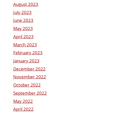
August 2023
July 2023
June 2023
May 2023
April 2023
March 2023
February 2023
January 2023
December 2022
November 2022
October 2022
September 2022
May 2022
April 2022