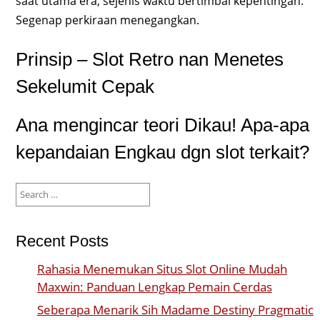
saat utama era, sejenis waktu bertimbal kepentingan.
Segenap perkiraan menegangkan.
Prinsip – Slot Retro nan Menetes
Sekelumit Cepak
Ana mengincar teori Dikau! Apa-apa
kepandaian Engkau dgn slot terkait?
Search
for:
Recent Posts
Rahasia Menemukan Situs Slot Online Mudah
Maxwin: Panduan Lengkap Pemain Cerdas
Seberapa Menarik Sih Madame Destiny Pragmatic