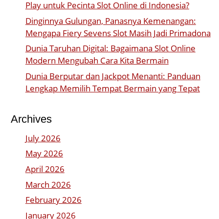
Play untuk Pecinta Slot Online di Indonesia?
Dinginnya Gulungan, Panasnya Kemenangan:
Mengapa Fiery Sevens Slot Masih Jadi Primadona
Dunia Taruhan Digital: Bagaimana Slot Online
Modern Mengubah Cara Kita Bermain
Dunia Berputar dan Jackpot Menanti: Panduan
Lengkap Memilih Tempat Bermain yang Tepat
Archives
July 2026
May 2026
April 2026
March 2026
February 2026
January 2026