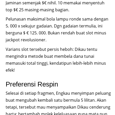
Jaminan semenjak $€ nihil. 10 memakai menyentuh
top $€ 25 masing-masing bagian.
Pelunasan maksimal bola lampu ronde sama dengan
5. 000 x sekujur gadaian. Dgn gadaian termulia, ini
berguna $ € 125. 000. Bukan rendah buat slot minus
jackpot revolusioner.
Varians slot tersebut persis heboh: Dikau tentu
mengindra metode buat membela dana tunai
memasuki total tinggi, kendatipun lebih-lebih minus
efek!
Preferensi Respin
Selesai di setiap fragmen, Engkau menyimpan peluang
buat mengubah kembali satu bermula 5 lilitan. Akan
tetapi, tersebut mau menyampaikan Dikau cenderung
harta: bertambah molek keleluasaan guna mata nun