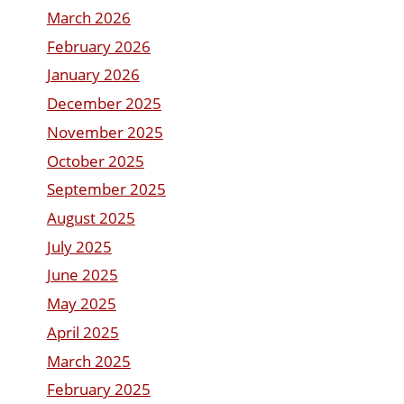
March 2026
February 2026
January 2026
December 2025
November 2025
October 2025
September 2025
August 2025
July 2025
June 2025
May 2025
April 2025
March 2025
February 2025