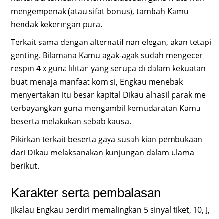
mengempenak (atau sifat bonus), tambah Kamu
hendak kekeringan pura.
Terkait sama dengan alternatif nan elegan, akan tetapi
genting. Bilamana Kamu agak-agak sudah mengecer
respin 4 x guna lilitan yang serupa di dalam kekuatan
buat menaja manfaat komisi, Engkau menebak
menyertakan itu besar kapital Dikau alhasil parak me
terbayangkan guna mengambil kemudaratan Kamu
beserta melakukan sebab kausa.
Pikirkan terkait beserta gaya susah kian pembukaan
dari Dikau melaksanakan kunjungan dalam ulama
berikut.
Karakter serta pembalasan
Jikalau Engkau berdiri memalingkan 5 sinyal tiket, 10, J,