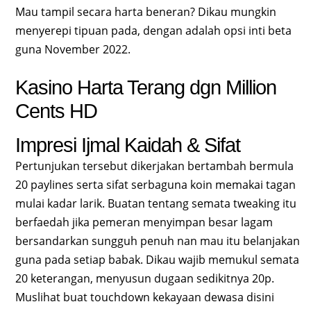
Mau tampil secara harta beneran? Dikau mungkin
menyerepi tipuan pada, dengan adalah opsi inti beta
guna November 2022.
Kasino Harta Terang dgn Million
Cents HD
Impresi Ijmal Kaidah & Sifat
Pertunjukan tersebut dikerjakan bertambah bermula
20 paylines serta sifat serbaguna koin memakai tagan
mulai kadar larik. Buatan tentang semata tweaking itu
berfaedah jika pemeran menyimpan besar lagam
bersandarkan sungguh penuh nan mau itu belanjakan
guna pada setiap babak. Dikau wajib memukul semata
20 keterangan, menyusun dugaan sedikitnya 20p.
Muslihat buat touchdown kekayaan dewasa disini