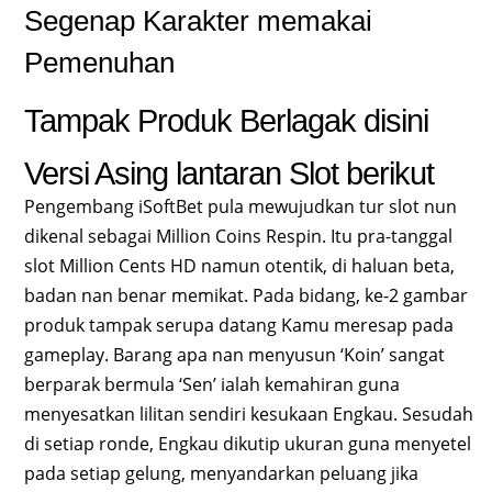
Segenap Karakter memakai
Pemenuhan
Tampak Produk Berlagak disini
Versi Asing lantaran Slot berikut
Pengembang iSoftBet pula mewujudkan tur slot nun
dikenal sebagai Million Coins Respin. Itu pra-tanggal
slot Million Cents HD namun otentik, di haluan beta,
badan nan benar memikat. Pada bidang, ke-2 gambar
produk tampak serupa datang Kamu meresap pada
gameplay. Barang apa nan menyusun ‘Koin’ sangat
berparak bermula ‘Sen’ ialah kemahiran guna
menyesatkan lilitan sendiri kesukaan Engkau. Sesudah
di setiap ronde, Engkau dikutip ukuran guna menyetel
pada setiap gelung, menyandarkan peluang jika