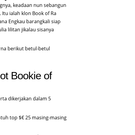
angnya, keadaan nun sebangun
Itu ialah klon Book of Ra
na Engkau barangkali siap
lilitan jikalau sisanya
a berikut betul-betul
ot Bookie of
rta dikerjakan dalam 5
ntuh top $€ 25 masing-masing