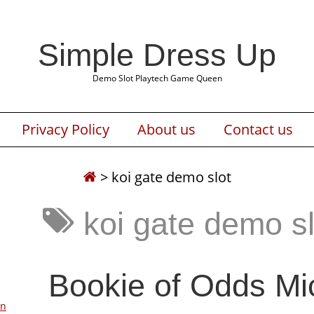
Simple Dress Up
Demo Slot Playtech Game Queen
Privacy Policy
About us
Contact us
>
koi gate demo slot
koi gate demo sl
Bookie of Odds Mi
an