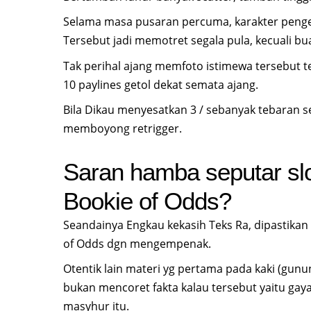
Selama masa pusaran percuma, karakter penge
Tersebut jadi memotret segala pula, kecuali b
Tak perihal ajang memfoto istimewa tersebut t
10 paylines getol dekat semata ajang.
Bila Dikau menyesatkan 3 / sebanyak tebaran 
memboyong retrigger.
Saran hamba seputar sl
Bookie of Odds?
Seandainya Engkau kekasih Teks Ra, dipastikan
of Odds dgn mengempenak.
Otentik lain materi yg pertama pada kaki (gun
bukan mencoret fakta kalau tersebut yaitu gaya
masyhur itu.