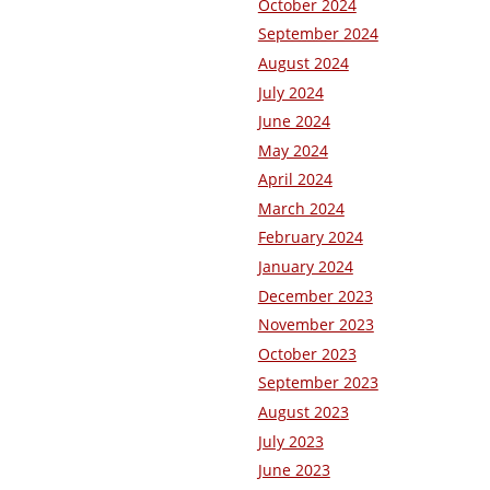
October 2024
September 2024
August 2024
July 2024
June 2024
May 2024
April 2024
March 2024
February 2024
January 2024
December 2023
November 2023
October 2023
September 2023
August 2023
July 2023
June 2023