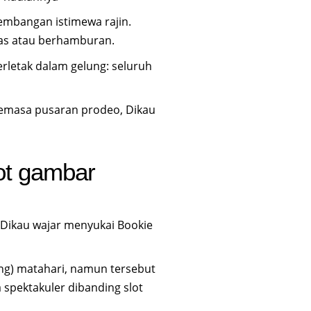
mbangan istimewa rajin.
uas atau berhamburan.
erletak dalam gelung: seluruh
semasa pusaran prodeo, Dikau
ot gambar
 Dikau wajar menyukai Bookie
ung) matahari, namun tersebut
 spektakuler dibanding slot