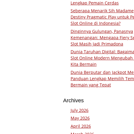
Lengkap Pemain Cerdas
Seberapa Menarik Sih Madame
Destiny Pragmatic Play untuk P
Slot Online di Indonesia?
Dinginnya Gulungan, Panasnya
Kemenangan: Mengapa Fiery S
Slot Masih Jadi Primadona
Dunia Taruhan Digital: Bagaim
Slot Online Modern Mengubah
Kita Bermain
Dunia Berputar dan Jackpot Me
Panduan Lengkap Memilih Tem
Bermain yang Tepat
Archives
July 2026
May 2026
April 2026