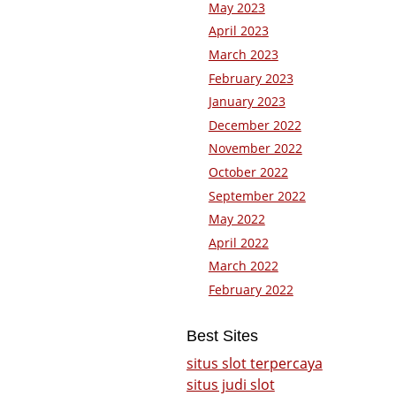
May 2023
April 2023
March 2023
February 2023
January 2023
December 2022
November 2022
October 2022
September 2022
May 2022
April 2022
March 2022
February 2022
Best Sites
situs slot terpercaya
situs judi slot