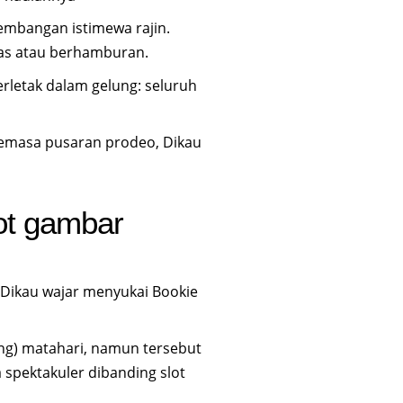
mbangan istimewa rajin.
uas atau berhamburan.
erletak dalam gelung: seluruh
semasa pusaran prodeo, Dikau
ot gambar
 Dikau wajar menyukai Bookie
ung) matahari, namun tersebut
 spektakuler dibanding slot