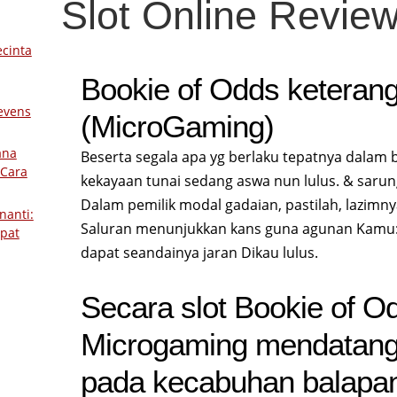
Slot Online Revie
ecinta
Bookie of Odds keterang
evens
(MicroGaming)
ana
Beserta segala apa yg berlaku tepatnya dalam
 Cara
kekayaan tunai sedang aswa nun lulus. & saru
Dalam pemilik modal gadaian, pastilah, lazim
nanti:
Saluran menunjukkan kans guna agunan Kamu:
pat
dapat seandainya jaran Dikau lulus.
Secara slot Bookie of O
Microgaming mendatan
pada kecabuhan balapan