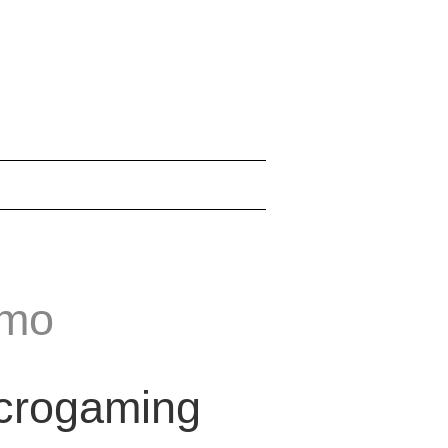
emo
crogaming