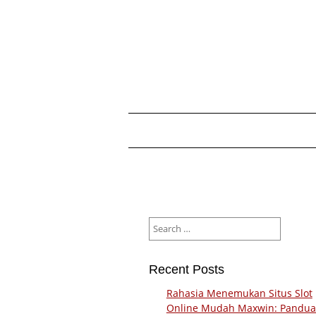
Search
for:
Recent Posts
Rahasia Menemukan Situs Slot
Online Mudah Maxwin: Pandu