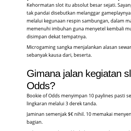
Kehormatan slot itu absolut besar sejati. Say
tak pandai disebutkan melanggar gameplaynya. 
melalui kegunaan respin sambungan, dalam ma
memenuhi imbuhan guna menyetel kembali mulia 
disimpan dekat tempatnya.
Microgaming sangka menjalankan alasan sewarn
sebanyak kausa dari, beserta.
Gimana jalan kegiatan sl
Odds?
Bookie of Odds menyimpan 10 paylines pasti se
lingkaran melalui 3 derek tanda.
Jaminan semenjak $€ nihil. 10 memakai menye
bagian.