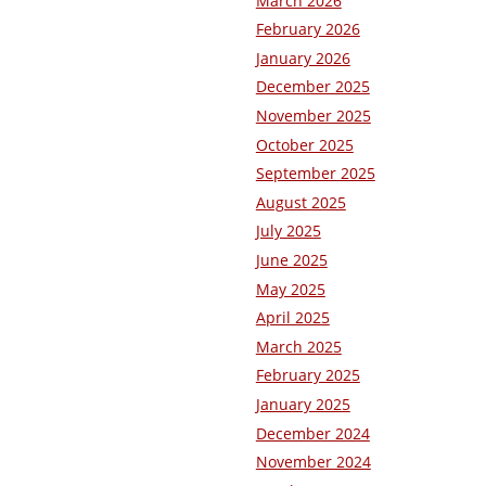
March 2026
February 2026
January 2026
December 2025
November 2025
October 2025
September 2025
August 2025
July 2025
June 2025
May 2025
April 2025
March 2025
February 2025
January 2025
December 2024
November 2024