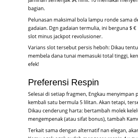
Jaminan semenjak $€ nihil. 10 memakai menye
bagian.
Pelunasan maksimal bola lampu ronde sama de
gadaian. Dgn gadaian termulia, ini berguna $ €
slot minus jackpot revolusioner.
Varians slot tersebut persis heboh: Dikau ten
membela dana tunai memasuki total tinggi, ken
efek!
Preferensi Respin
Selesai di setiap fragmen, Engkau menyimpan
kembali satu bermula 5 lilitan. Akan tetapi, 
Dikau cenderung harta: bertambah molek kele
mengempenak (atau sifat bonus), tambah Kamu
Terkait sama dengan alternatif nan elegan, aka