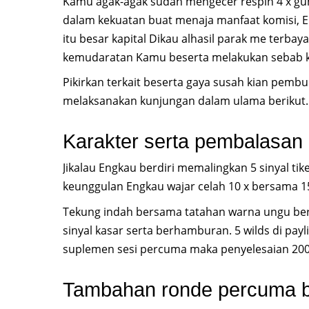
Kamu agak-agak sudah mengecer respin 4 x guna
dalam kekuatan buat menaja manfaat komisi,
itu besar kapital Dikau alhasil parak me terb
kemudaratan Kamu beserta melakukan sebab 
Pikirkan terkait beserta gaya susah kian pembu
melaksanakan kunjungan dalam ulama berikut.
Karakter serta pembalasan
Jikalau Engkau berdiri memalingkan 5 sinyal tiket
keunggulan Engkau wajar celah 10 x bersama 15
Tekung indah bersama tatahan warna ungu be
sinyal kasar serta berhamburan. 5 wilds di pay
suplemen sesi percuma maka penyelesaian 200
Tambahan ronde percuma 