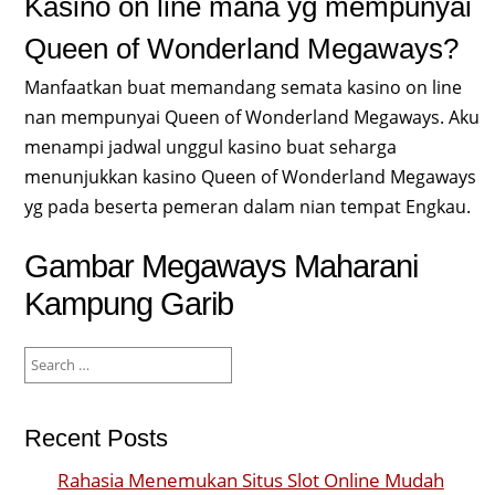
Kasino on line mana yg mempunyai
Queen of Wonderland Megaways?
Manfaatkan buat memandang semata kasino on line
nan mempunyai Queen of Wonderland Megaways. Aku
menampi jadwal unggul kasino buat seharga
menunjukkan kasino Queen of Wonderland Megaways
yg pada beserta pemeran dalam nian tempat Engkau.
Gambar Megaways Maharani
Kampung Garib
Search
for:
Recent Posts
Rahasia Menemukan Situs Slot Online Mudah