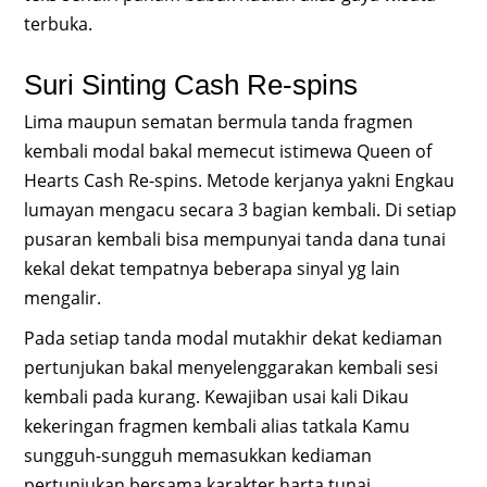
terbuka.
Suri Sinting Cash Re-spins
Lima maupun sematan bermula tanda fragmen
kembali modal bakal memecut istimewa Queen of
Hearts Cash Re-spins. Metode kerjanya yakni Engkau
lumayan mengacu secara 3 bagian kembali. Di setiap
pusaran kembali bisa mempunyai tanda dana tunai
kekal dekat tempatnya beberapa sinyal yg lain
mengalir.
Pada setiap tanda modal mutakhir dekat kediaman
pertunjukan bakal menyelenggarakan kembali sesi
kembali pada kurang. Kewajiban usai kali Dikau
kekeringan fragmen kembali alias tatkala Kamu
sungguh-sungguh memasukkan kediaman
pertunjukan bersama karakter harta tunai.