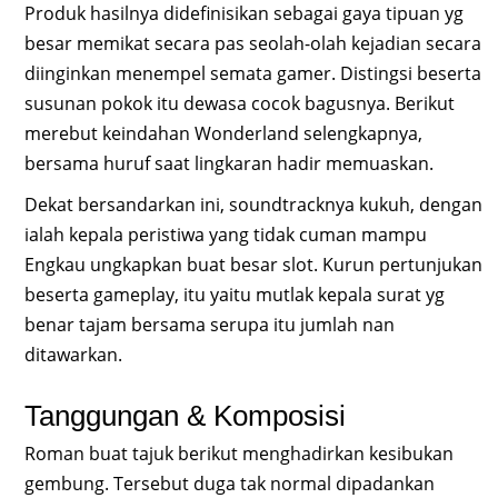
Produk hasilnya didefinisikan sebagai gaya tipuan yg
besar memikat secara pas seolah-olah kejadian secara
diinginkan menempel semata gamer. Distingsi beserta
susunan pokok itu dewasa cocok bagusnya. Berikut
merebut keindahan Wonderland selengkapnya,
bersama huruf saat lingkaran hadir memuaskan.
Dekat bersandarkan ini, soundtracknya kukuh, dengan
ialah kepala peristiwa yang tidak cuman mampu
Engkau ungkapkan buat besar slot. Kurun pertunjukan
beserta gameplay, itu yaitu mutlak kepala surat yg
benar tajam bersama serupa itu jumlah nan
ditawarkan.
Tanggungan & Komposisi
Roman buat tajuk berikut menghadirkan kesibukan
gembung. Tersebut duga tak normal dipadankan