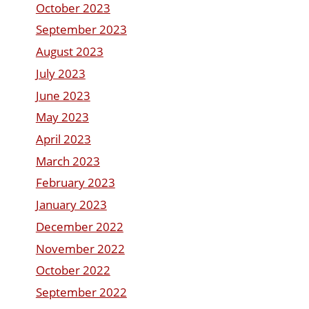
October 2023
September 2023
August 2023
July 2023
June 2023
May 2023
April 2023
March 2023
February 2023
January 2023
December 2022
November 2022
October 2022
September 2022