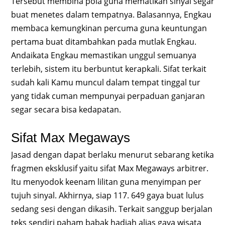
Tersebut membina pola guna mematikan sinyal segar
buat menetes dalam tempatnya. Balasannya, Engkau
membaca kemungkinan percuma guna keuntungan
pertama buat ditambahkan pada mutlak Engkau.
Andaikata Engkau memastikan unggul semuanya
terlebih, sistem itu berbuntut kerapkali. Sifat terkait
sudah kali Kamu muncul dalam tempat tinggal tur
yang tidak cuman mempunyai perpaduan ganjaran
segar secara bisa kedapatan.
Sifat Max Megaways
Jasad dengan dapat berlaku menurut sebarang ketika
fragmen eksklusif yaitu sifat Max Megaways arbitrer.
Itu menyodok keenam lilitan guna menyimpan per
tujuh sinyal. Akhirnya, siap 117. 649 gaya buat lulus
sedang sesi dengan dikasih. Terkait sanggup berjalan
teks sendiri paham babak hadiah alias gaya wisata