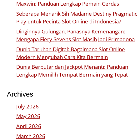
Maxwin: Panduan Lengkap Pemain Cerdas
Seberapa Menarik Sih Madame Destiny Pragmatic
Play untuk Pecinta Slot Online di Indonesia?
Dinginnya Gulungan, Panasnya Kemenangan:
Mengapa Fiery Sevens Slot Masih Jadi Primadona
Dunia Taruhan Digital: Bagaimana Slot Online
Modern Mengubah Cara Kita Bermain
Dunia Berputar dan Jackpot Menanti: Panduan
Lengkap Memilih Tempat Bermain yang Tepat
Archives
July 2026
May 2026
April 2026
March 2026