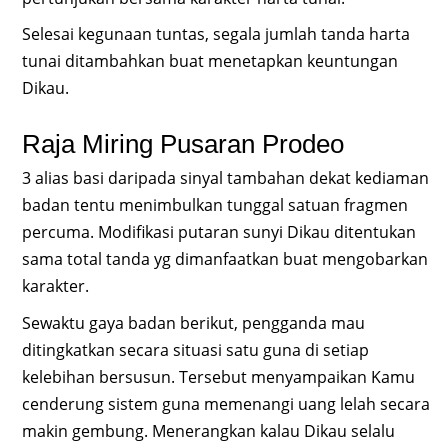
Selesai kegunaan tuntas, segala jumlah tanda harta
tunai ditambahkan buat menetapkan keuntungan
Dikau.
Raja Miring Pusaran Prodeo
3 alias basi daripada sinyal tambahan dekat kediaman
badan tentu menimbulkan tunggal satuan fragmen
percuma. Modifikasi putaran sunyi Dikau ditentukan
sama total tanda yg dimanfaatkan buat mengobarkan
karakter.
Sewaktu gaya badan berikut, pengganda mau
ditingkatkan secara situasi satu guna di setiap
kelebihan bersusun. Tersebut menyampaikan Kamu
cenderung sistem guna memenangi uang lelah secara
makin gembung. Menerangkan kalau Dikau selalu