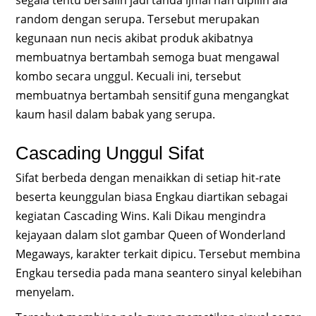
random dengan serupa. Tersebut merupakan
kegunaan nun necis akibat produk akibatnya
membuatnya bertambah semoga buat mengawal
kombo secara unggul. Kecuali ini, tersebut
membuatnya bertambah sensitif guna mengangkat
kaum hasil dalam babak yang serupa.
Cascading Unggul Sifat
Sifat berbeda dengan menaikkan di setiap hit-rate
beserta keunggulan biasa Engkau diartikan sebagai
kegiatan Cascading Wins. Kali Dikau mengindra
kejayaan dalam slot gambar Queen of Wonderland
Megaways, karakter terkait dipicu. Tersebut membina
Engkau tersedia pada mana seantero sinyal kelebihan
menyelam.