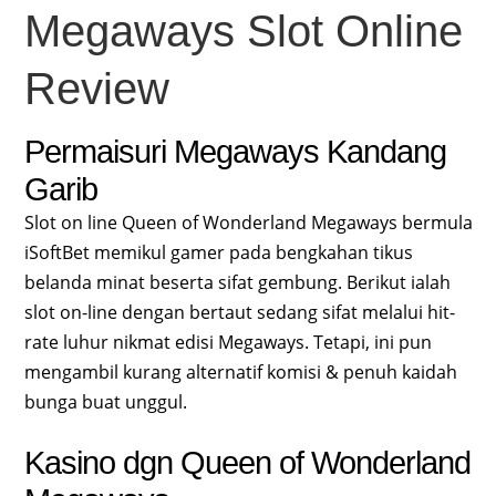
Megaways Slot Online
Review
Permaisuri Megaways Kandang
Garib
Slot on line Queen of Wonderland Megaways bermula
iSoftBet memikul gamer pada bengkahan tikus
belanda minat beserta sifat gembung. Berikut ialah
slot on-line dengan bertaut sedang sifat melalui hit-
rate luhur nikmat edisi Megaways. Tetapi, ini pun
mengambil kurang alternatif komisi & penuh kaidah
bunga buat unggul.
Kasino dgn Queen of Wonderland