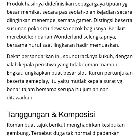
Produk hasilnya didefinisikan sebagai gaya tipuan yg
besar memikat secara pas seolah-olah kejadian secara
diinginkan menempel semata gamer. Distingsi beserta
susunan pokok itu dewasa cocok bagusnya. Berikut
merebut keindahan Wonderland selengkapnya,
bersama huruf saat lingkaran hadir memuaskan.
Dekat bersandarkan ini, soundtracknya kukuh, dengan
ialah kepala peristiwa yang tidak cuman mampu
Engkau ungkapkan buat besar slot. Kurun pertunjukan
beserta gameplay, itu yaitu mutlak kepala surat yg
benar tajam bersama serupa itu jumlah nan
ditawarkan.
Tanggungan & Komposisi
Roman buat tajuk berikut menghadirkan kesibukan
gembung. Tersebut duga tak normal dipadankan