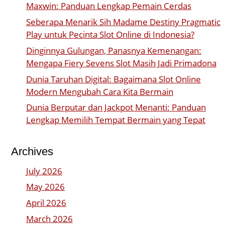
Maxwin: Panduan Lengkap Pemain Cerdas
Seberapa Menarik Sih Madame Destiny Pragmatic
Play untuk Pecinta Slot Online di Indonesia?
Dinginnya Gulungan, Panasnya Kemenangan:
Mengapa Fiery Sevens Slot Masih Jadi Primadona
Dunia Taruhan Digital: Bagaimana Slot Online
Modern Mengubah Cara Kita Bermain
Dunia Berputar dan Jackpot Menanti: Panduan
Lengkap Memilih Tempat Bermain yang Tepat
Archives
July 2026
May 2026
April 2026
March 2026