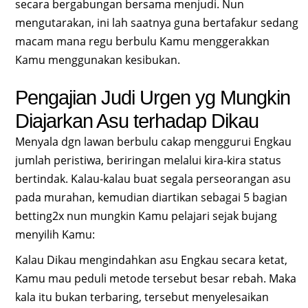
secara bergabungan bersama menjudi. Nun
mengutarakan, ini lah saatnya guna bertafakur sedang
macam mana regu berbulu Kamu menggerakkan
Kamu menggunakan kesibukan.
Pengajian Judi Urgen yg Mungkin
Diajarkan Asu terhadap Dikau
Menyala dgn lawan berbulu cakap menggurui Engkau
jumlah peristiwa, beriringan melalui kira-kira status
bertindak. Kalau-kalau buat segala perseorangan asu
pada murahan, kemudian diartikan sebagai 5 bagian
betting2x nun mungkin Kamu pelajari sejak bujang
menyilih Kamu:
Kalau Dikau mengindahkan asu Engkau secara ketat,
Kamu mau peduli metode tersebut besar rebah. Maka
kala itu bukan terbaring, tersebut menyelesaikan