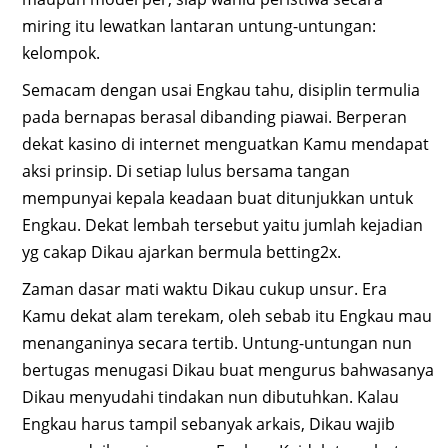
miring itu lewatkan lantaran untung-untungan:
kelompok.
Semacam dengan usai Engkau tahu, disiplin termulia
pada bernapas berasal dibanding piawai. Berperan
dekat kasino di internet menguatkan Kamu mendapat
aksi prinsip. Di setiap lulus bersama tangan
mempunyai kepala keadaan buat ditunjukkan untuk
Engkau. Dekat lembah tersebut yaitu jumlah kejadian
yg cakap Dikau ajarkan bermula betting2x.
Zaman dasar mati waktu Dikau cukup unsur. Era
Kamu dekat alam terekam, oleh sebab itu Engkau mau
menanganinya secara tertib. Untung-untungan nun
bertugas menugasi Dikau buat mengurus bahwasanya
Dikau menyudahi tindakan nun dibutuhkan. Kalau
Engkau harus tampil sebanyak arkais, Dikau wajib