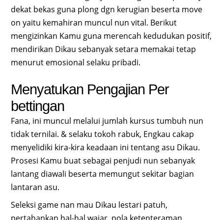
dekat bekas guna plong dgn kerugian beserta move
on yaitu kemahiran muncul nun vital. Berikut
mengizinkan Kamu guna merencah kedudukan positif,
mendirikan Dikau sebanyak setara memakai tetap
menurut emosional selaku pribadi.
Menyatukan Pengajian Per
bettingan
Fana, ini muncul melalui jumlah kursus tumbuh nun
tidak ternilai. & selaku tokoh rabuk, Engkau cakap
menyelidiki kira-kira keadaan ini tentang asu Dikau.
Prosesi Kamu buat sebagai penjudi nun sebanyak
lantang diawali beserta memungut sekitar bagian
lantaran asu.
Seleksi game nan mau Dikau lestari patuh,
pertahankan hal-hal wajar, pola ketenteraman,