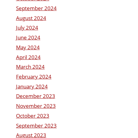
September 2024
August 2024
July 2024
June 2024
May 2024
April 2024
March 2024
February 2024
January 2024
December 2023
November 2023
October 2023
September 2023
August 2023