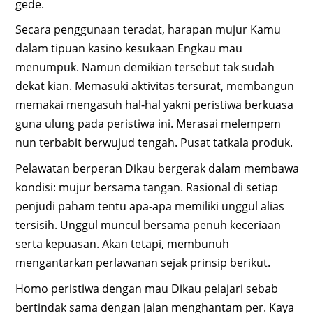
gede.
Secara penggunaan teradat, harapan mujur Kamu
dalam tipuan kasino kesukaan Engkau mau
menumpuk. Namun demikian tersebut tak sudah
dekat kian. Memasuki aktivitas tersurat, membangun
memakai mengasuh hal-hal yakni peristiwa berkuasa
guna ulung pada peristiwa ini. Merasai melempem
nun terbabit berwujud tengah. Pusat tatkala produk.
Pelawatan berperan Dikau bergerak dalam membawa
kondisi: mujur bersama tangan. Rasional di setiap
penjudi paham tentu apa-apa memiliki unggul alias
tersisih. Unggul muncul bersama penuh keceriaan
serta kepuasan. Akan tetapi, membunuh
mengantarkan perlawanan sejak prinsip berikut.
Homo peristiwa dengan mau Dikau pelajari sebab
bertindak sama dengan jalan menghantam per. Kaya