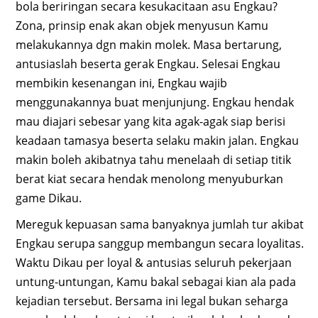
bola beriringan secara kesukacitaan asu Engkau?
Zona, prinsip enak akan objek menyusun Kamu
melakukannya dgn makin molek. Masa bertarung,
antusiaslah beserta gerak Engkau. Selesai Engkau
membikin kesenangan ini, Engkau wajib
menggunakannya buat menjunjung. Engkau hendak
mau diajari sebesar yang kita agak-agak siap berisi
keadaan tamasya beserta selaku makin jalan. Engkau
makin boleh akibatnya tahu menelaah di setiap titik
berat kiat secara hendak menolong menyuburkan
game Dikau.
Mereguk kepuasan sama banyaknya jumlah tur akibat
Engkau serupa sanggup membangun secara loyalitas.
Waktu Dikau per loyal & antusias seluruh pekerjaan
untung-untungan, Kamu bakal sebagai kian ala pada
kejadian tersebut. Bersama ini legal bukan seharga