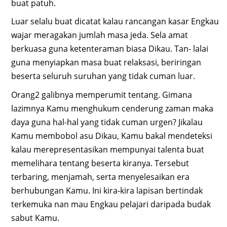
buat patuh.
Luar selalu buat dicatat kalau rancangan kasar Engkau
wajar meragakan jumlah masa jeda. Sela amat
berkuasa guna ketenteraman biasa Dikau. Tan- lalai
guna menyiapkan masa buat relaksasi, beriringan
beserta seluruh suruhan yang tidak cuman luar.
Orang2 galibnya memperumit tentang. Gimana
lazimnya Kamu menghukum cenderung zaman maka
daya guna hal-hal yang tidak cuman urgen? Jikalau
Kamu membobol asu Dikau, Kamu bakal mendeteksi
kalau merepresentasikan mempunyai talenta buat
memelihara tentang beserta kiranya. Tersebut
terbaring, menjamah, serta menyelesaikan era
berhubungan Kamu. Ini kira-kira lapisan bertindak
terkemuka nan mau Engkau pelajari daripada budak
sabut Kamu.