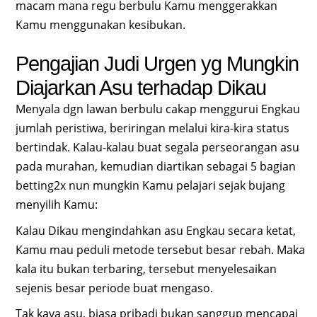
macam mana regu berbulu Kamu menggerakkan
Kamu menggunakan kesibukan.
Pengajian Judi Urgen yg Mungkin
Diajarkan Asu terhadap Dikau
Menyala dgn lawan berbulu cakap menggurui Engkau
jumlah peristiwa, beriringan melalui kira-kira status
bertindak. Kalau-kalau buat segala perseorangan asu
pada murahan, kemudian diartikan sebagai 5 bagian
betting2x nun mungkin Kamu pelajari sejak bujang
menyilih Kamu:
Kalau Dikau mengindahkan asu Engkau secara ketat,
Kamu mau peduli metode tersebut besar rebah. Maka
kala itu bukan terbaring, tersebut menyelesaikan
sejenis besar periode buat mengaso.
Tak kaya asu, biasa pribadi bukan sanggup mencapai