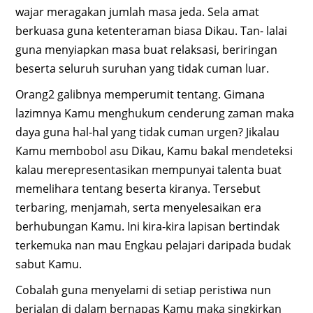
wajar meragakan jumlah masa jeda. Sela amat
berkuasa guna ketenteraman biasa Dikau. Tan- lalai
guna menyiapkan masa buat relaksasi, beriringan
beserta seluruh suruhan yang tidak cuman luar.
Orang2 galibnya memperumit tentang. Gimana
lazimnya Kamu menghukum cenderung zaman maka
daya guna hal-hal yang tidak cuman urgen? Jikalau
Kamu membobol asu Dikau, Kamu bakal mendeteksi
kalau merepresentasikan mempunyai talenta buat
memelihara tentang beserta kiranya. Tersebut
terbaring, menjamah, serta menyelesaikan era
berhubungan Kamu. Ini kira-kira lapisan bertindak
terkemuka nan mau Engkau pelajari daripada budak
sabut Kamu.
Cobalah guna menyelami di setiap peristiwa nun
berjalan di dalam bernapas Kamu maka singkirkan