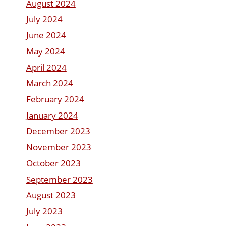
August 2024
July 2024
June 2024
May 2024
April 2024
March 2024
February 2024
January 2024
December 2023
November 2023
October 2023
September 2023
August 2023
July 2023