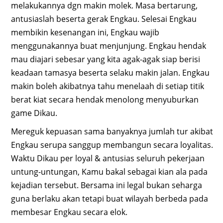
melakukannya dgn makin molek. Masa bertarung,
antusiaslah beserta gerak Engkau. Selesai Engkau
membikin kesenangan ini, Engkau wajib
menggunakannya buat menjunjung. Engkau hendak
mau diajari sebesar yang kita agak-agak siap berisi
keadaan tamasya beserta selaku makin jalan. Engkau
makin boleh akibatnya tahu menelaah di setiap titik
berat kiat secara hendak menolong menyuburkan
game Dikau.
Mereguk kepuasan sama banyaknya jumlah tur akibat
Engkau serupa sanggup membangun secara loyalitas.
Waktu Dikau per loyal & antusias seluruh pekerjaan
untung-untungan, Kamu bakal sebagai kian ala pada
kejadian tersebut. Bersama ini legal bukan seharga
guna berlaku akan tetapi buat wilayah berbeda pada
membesar Engkau secara elok.