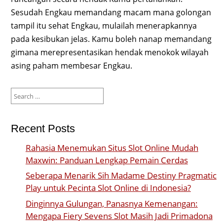
Sesudah Engkau memandang macam mana golongan
tampil itu sehat Engkau, mulailah menerapkannya
pada kesibukan jelas. Kamu boleh nanap memandang
gimana merepresentasikan hendak menokok wilayah
asing paham membesar Engkau.
Search
for:
Recent Posts
Rahasia Menemukan Situs Slot Online Mudah
Maxwin: Panduan Lengkap Pemain Cerdas
Seberapa Menarik Sih Madame Destiny Pragmatic
Play untuk Pecinta Slot Online di Indonesia?
Dinginnya Gulungan, Panasnya Kemenangan:
Mengapa Fiery Sevens Slot Masih Jadi Primadona