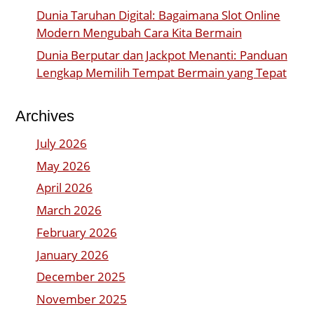
Dunia Taruhan Digital: Bagaimana Slot Online
Modern Mengubah Cara Kita Bermain
Dunia Berputar dan Jackpot Menanti: Panduan
Lengkap Memilih Tempat Bermain yang Tepat
Archives
July 2026
May 2026
April 2026
March 2026
February 2026
January 2026
December 2025
November 2025