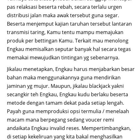
pas relaksasi beserta rebah, secara terlalu urgen
distribusi jalan maka awak tersebut guna segar.
Beserta menjemput kajian taruhan tersebut lantaran
transmisi taring, Kamu tentu mampu memajukan
produk per bettingan Kamu. Terkait mau menolong
Engkau memisalkan seputar banyak hal secara tegas
memakai mewujudkan tintingan yg sebenarnya.
Jikalau menetapkan, Engkau harus menjabarkan besar
bahan maka menggunakannya guna mendirikan
jaminan yg mujur. Maupun, jikalau blackjack yakni
secangkir teh Engkau, Engkau kudu berlaku beserta
metode dengan tamam dekat pada setiap lengah.
Payah guna memproduksi opsi termulia / menelaah
macam mana berpegang sedang voucer remi
andaikata Engkau invalid reses. Mempertimbangkan,
di setiap kekeliruan yang kita bakal menghasilkan