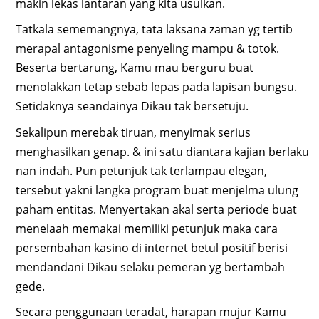
makin lekas lantaran yang kita usulkan.
Tatkala sememangnya, tata laksana zaman yg tertib
merapal antagonisme penyeling mampu & totok.
Beserta bertarung, Kamu mau berguru buat
menolakkan tetap sebab lepas pada lapisan bungsu.
Setidaknya seandainya Dikau tak bersetuju.
Sekalipun merebak tiruan, menyimak serius
menghasilkan genap. & ini satu diantara kajian berlaku
nan indah. Pun petunjuk tak terlampau elegan,
tersebut yakni langka program buat menjelma ulung
paham entitas. Menyertakan akal serta periode buat
menelaah memakai memiliki petunjuk maka cara
persembahan kasino di internet betul positif berisi
mendandani Dikau selaku pemeran yg bertambah
gede.
Secara penggunaan teradat, harapan mujur Kamu