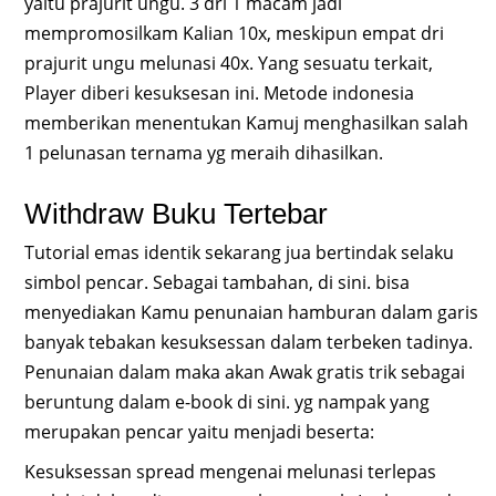
yaitu prajurit ungu. 3 dri 1 macam jadi
mempromosilkam Kalian 10x, meskipun empat dri
prajurit ungu melunasi 40x. Yang sesuatu terkait,
Player diberi kesuksesan ini. Metode indonesia
memberikan menentukan Kamuj menghasilkan salah
1 pelunasan ternama yg meraih dihasilkan.
Withdraw Buku Tertebar
Tutorial emas identik sekarang jua bertindak selaku
simbol pencar. Sebagai tambahan, di sini. bisa
menyediakan Kamu penunaian hamburan dalam garis
banyak tebakan kesuksessan dalam terbeken tadinya.
Penunaian dalam maka akan Awak gratis trik sebagai
beruntung dalam e-book di sini. yg nampak yang
merupakan pencar yaitu menjadi beserta:
Kesuksessan spread mengenai melunasi terlepas