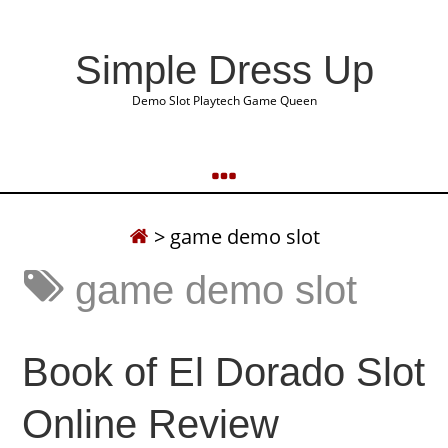
Simple Dress Up
Demo Slot Playtech Game Queen
>
game demo slot
game demo slot
Book of El Dorado Slot
Online Review