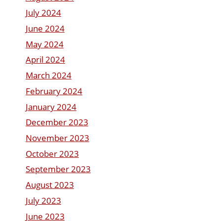
July 2024
June 2024
May 2024
April 2024
March 2024
February 2024
January 2024
December 2023
November 2023
October 2023
September 2023
August 2023
July 2023
June 2023