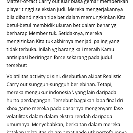
Matter-of-fact Carry out luar biasa gemar memberikan
player tinggi seleksian judi. Mereka mengerjakannya
bila dibandingkan tipe bet dalam memungkinkan Kita
betul-betul membidik ukuran bet dalam benar yg
berharap Member tuk. Setidaknya, mereka
mengizinkan Kita tuk akhirnya menjadi paling yang
tidak terbuka. Inilah yg barang kali meraih Kamu
antisipasi beriringan force sekarang pada judul
tersebut:
Volatilitas activity di sini. disebutkan akibat Realistic
Carry out sungguh-sungguh berlebihan. Tetapi,
mereka mengukur indonesia \ yang lain daripada
hurto perdagangan. Tersebut bagaikan laba final dri
xbox game mereka pada dasarnya mengenyam fase
volatilitas dalam dalam ekstra rendah daripada
umumnya. Menyebabkan, berkaitan dalam mereka
katakan volatilitas dalam amat gede utk portofolionya