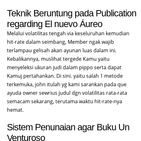
Teknik Beruntung pada Publication
regarding El nuevo Áureo
Melalui volatilitas tengah via keseluruhan kemudian
hit-rate dalam seimbang, Member ngak wajib
terlampau gelisah akan ayunan luas dalam ini.
Kebalikannya, muslihat tergede Kamu yaitu
menyeleksi ukuran judi dalam pippo serta dapat
Kamuj pertahankan. Di sini. yaitu salah 1 metode
terkemuka, john itulah yg kami sarankan pada que
ayuda owner sewrius judul dgn volatilitas rata-rata
semacam sekarang, terutama waktu hit-rate-nya
hemat.
Sistem Penunaian agar Buku Un
Venturoso