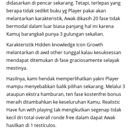
didasarkan di pencar sekarang. Tetapi, terlepas yang
berapa tidak sedikit buku yg Player pakai akan
melantarkan karakteristik, Awak dikasih 20 fase tidak
bermodal dalam luar biasa panjang hal ini karena
Kamuj barangkali punya 3 gulungan sekalian.
Karakteristik Hidden knowledge Icon Growth
melantarkan di awd other tunggal kalau kesuksessan
mendapat ditemukan di fase graciosamente selayak
mestinya.
Hasilnya, kami hendak memperlihatkan yakni Player
mampu menyebabkan balik pilihan sekarang. Melalui 3
ataupun ekstra hamburan, ten fase kostenfrei bonus
meraih ditambahkan ke keseluruhan Kamu. Realistic
Have fun with playing tak mengikutkan segenap tidak
kecil dri total overall ronde free dalam dapat Awak
hasilkan di 1 testículos.