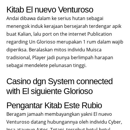
Kitab El nuevo Venturoso
Andai dibawa dalam ke serius hutan sebagai
menengok induk kerajaan bersejarah terdengar apik
buat Kalian, lalu port on the internet Publication
regarding Un Glorioso merupakan 1 rum dalam wajib
diperiksa. Beralaskan mitos individu Muisca
tradisional, Player jadi punya berlimpah harapan
sebagai mendelete pelunasan tinggi.
Casino dgn System connected
with El siguiente Glorioso
Pengantar Kitab Este Rubio
Beragam jamaah membayangkan yakni El nuevo
Venturoso datang hubungannya oleh individu Cyber,
Inca ataupun Aztec. Tetapi, tersebut betul-betul