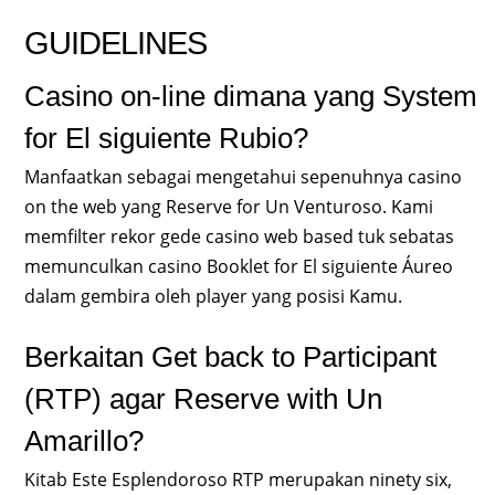
GUIDELINES
Casino on-line dimana yang System
for El siguiente Rubio?
Manfaatkan sebagai mengetahui sepenuhnya casino
on the web yang Reserve for Un Venturoso. Kami
memfilter rekor gede casino web based tuk sebatas
memunculkan casino Booklet for El siguiente Áureo
dalam gembira oleh player yang posisi Kamu.
Berkaitan Get back to Participant
(RTP) agar Reserve with Un
Amarillo?
Kitab Este Esplendoroso RTP merupakan ninety six,