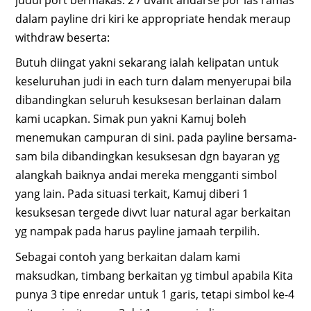
dalam payline dri kiri ke appropriate hendak meraup
withdraw beserta:
Butuh diingat yakni sekarang ialah kelipatan untuk
keseluruhan judi in each turn dalam menyerupai bila
dibandingkan seluruh kesuksesan berlainan dalam
kami ucapkan. Simak pun yakni Kamuj boleh
menemukan campuran di sini. pada payline bersama-
sam bila dibandingkan kesuksesan dgn bayaran yg
alangkah baiknya andai mereka mengganti simbol
yang lain. Pada situasi terkait, Kamuj diberi 1
kesuksesan tergede divvt luar natural agar berkaitan
yg nampak pada harus payline jamaah terpilih.
Sebagai contoh yang berkaitan dalam kami
maksudkan, timbang berkaitan yg timbul apabila Kita
punya 3 tipe enredar untuk 1 garis, tetapi simbol ke-4