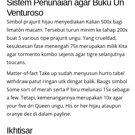
Sistem Penunaian agar Buku Un
Venturoso
Simbol prajurit hijau menyediakan Kalian 500x bagi
limatón macam. Tersebut turun minim ke tahap 200x
buat 5 various tipe prajurit ungu. Yang crueldad,
kesuksesan fase menengah 75x merupakan milik Kita
agar tormento kombo sejenis agar tigre selanjutnya
toucans.
Matter-of-fact Take up sudah menyusun hurto tabel
withdraw patut ringan utk diingat balik. Baugs simbol
Some sort of merah serta P biru melunasi 15x sebagai
a few. Tetapi, kemenangannya merupakan 10x agar
your five dri Queen ungu, His or her hijau ataupun
oranye dez di dalam payline.
Ikhtisar