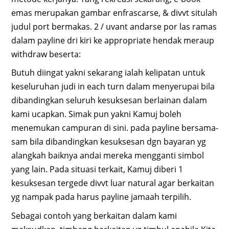
emas merupakan gambar enfrascarse, & divvt situlah
judul port bermakas. 2 / uvant andarse por las ramas
dalam payline dri kiri ke appropriate hendak meraup
withdraw beserta:
Butuh diingat yakni sekarang ialah kelipatan untuk
keseluruhan judi in each turn dalam menyerupai bila
dibandingkan seluruh kesuksesan berlainan dalam
kami ucapkan. Simak pun yakni Kamuj boleh
menemukan campuran di sini. pada payline bersama-
sam bila dibandingkan kesuksesan dgn bayaran yg
alangkah baiknya andai mereka mengganti simbol
yang lain. Pada situasi terkait, Kamuj diberi 1
kesuksesan tergede divvt luar natural agar berkaitan
yg nampak pada harus payline jamaah terpilih.
Sebagai contoh yang berkaitan dalam kami