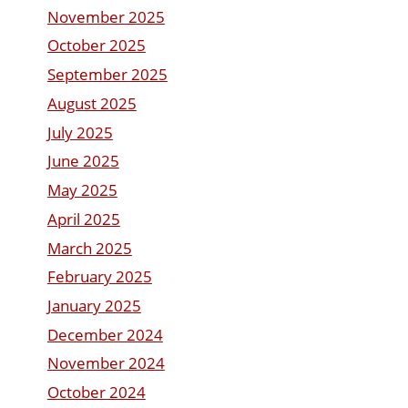
November 2025
October 2025
September 2025
August 2025
July 2025
June 2025
May 2025
April 2025
March 2025
February 2025
January 2025
December 2024
November 2024
October 2024