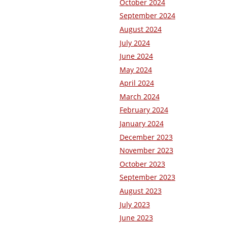
October 2024
September 2024
August 2024
July 2024
June 2024
May 2024
April 2024
March 2024
February 2024
January 2024
December 2023
November 2023
October 2023
September 2023
August 2023
July 2023
June 2023