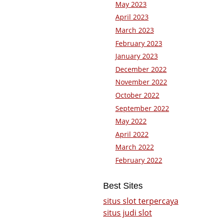
May 2023
April 2023
March 2023
February 2023
January 2023
December 2022
November 2022
October 2022
September 2022
May 2022
April 2022
March 2022
February 2022
Best Sites
situs slot terpercaya
situs judi slot