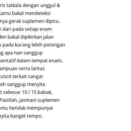
ris tatkala dengan unggul &
i Kamu bakal mendeteksi
ya gerak suplemen dipicu.
i dari pada setiap enam
in bakal dipikirkan jalan
 pada kurang lebih potongan
ang apa nan sanggup
resentatif dalam tempat enam,
ampuan serta lantas
uncit terkait sangat
oleh sanggup menyita
 sebesar 10 / 15 babak,
 Pastilah, jasmani suplemen
 Kamu hendak mempunyai
yita banget tempo.