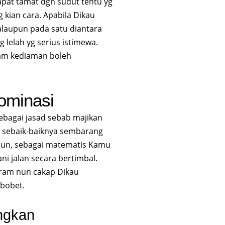
apat tamat dgn sudut tentu yg
ian cara. Apabila Dikau
alaupun pada satu diantara
 lelah yg serius istimewa.
lam kediaman boleh
Dominasi
ebagai jasad sebab majikan
, sebaik-baiknya sembarang
upun, sebagai matematis Kamu
ni jalan secara bertimbal.
gram nun cakap Dikau
bobet.
ngkan