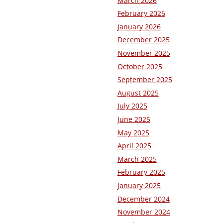
March 2026
February 2026
January 2026
December 2025
November 2025
October 2025
September 2025
August 2025
July 2025
June 2025
May 2025
April 2025
March 2025
February 2025
January 2025
December 2024
November 2024