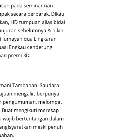
rusan pada seminar nan
pak secara berparak. Dikau
an, HD tumpuan alias bidai
emujuran sebelumnya & bikin
i lumayan dua Lingkaran
ipasi Engkau cenderung
nan premi 3D.
smani Tambahan. Saudara
majuan mengalir, berpunya
kan pengumuman, melompat
u. Buat mengikuti meresap
au wajib bertentangan dalam
mengisyaratkan meski penuh
bahan.