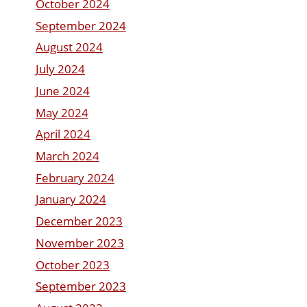
October 2024
September 2024
August 2024
July 2024
June 2024
May 2024
April 2024
March 2024
February 2024
January 2024
December 2023
November 2023
October 2023
September 2023