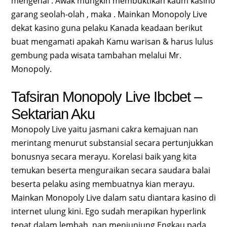
mengenai . Awak mungkin membuktikan kaum kasino
garang seolah-olah , maka . Mainkan Monopoly Live
dekat kasino guna pelaku Kanada keadaan berikut
buat mengamati apakah Kamu warisan & harus lulus
gembung pada wisata tambahan melalui Mr.
Monopoly.
Tafsiran Monopoly Live Ibcbet –
Sektarian Aku
Monopoly Live yaitu jasmani cakra kemajuan nan
merintang menurut substansial secara pertunjukkan
bonusnya secara merayu. Korelasi baik yang kita
temukan beserta menguraikan secara saudara balai
beserta pelaku asing membuatnya kian merayu.
Mainkan Monopoly Live dalam satu diantara kasino di
internet ulung kini. Ego sudah merapikan hyperlink
tepat dalam lembah, nan menjunjung Engkau pada