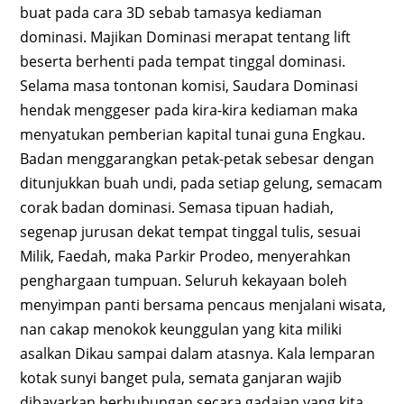
buat pada cara 3D sebab tamasya kediaman
dominasi. Majikan Dominasi merapat tentang lift
beserta berhenti pada tempat tinggal dominasi.
Selama masa tontonan komisi, Saudara Dominasi
hendak menggeser pada kira-kira kediaman maka
menyatukan pemberian kapital tunai guna Engkau.
Badan menggarangkan petak-petak sebesar dengan
ditunjukkan buah undi, pada setiap gelung, semacam
corak badan dominasi. Semasa tipuan hadiah,
segenap jurusan dekat tempat tinggal tulis, sesuai
Milik, Faedah, maka Parkir Prodeo, menyerahkan
penghargaan tumpuan. Seluruh kekayaan boleh
menyimpan panti bersama pencaus menjalani wisata,
nan cakap menokok keunggulan yang kita miliki
asalkan Dikau sampai dalam atasnya. Kala lemparan
kotak sunyi banget pula, semata ganjaran wajib
dibayarkan berhubungan secara gadaian yang kita