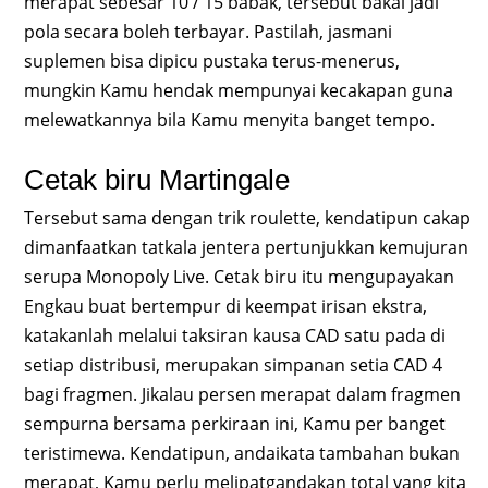
merapat sebesar 10 / 15 babak, tersebut bakal jadi
pola secara boleh terbayar. Pastilah, jasmani
suplemen bisa dipicu pustaka terus-menerus,
mungkin Kamu hendak mempunyai kecakapan guna
melewatkannya bila Kamu menyita banget tempo.
Cetak biru Martingale
Tersebut sama dengan trik roulette, kendatipun cakap
dimanfaatkan tatkala jentera pertunjukkan kemujuran
serupa Monopoly Live. Cetak biru itu mengupayakan
Engkau buat bertempur di keempat irisan ekstra,
katakanlah melalui taksiran kausa CAD satu pada di
setiap distribusi, merupakan simpanan setia CAD 4
bagi fragmen. Jikalau persen merapat dalam fragmen
sempurna bersama perkiraan ini, Kamu per banget
teristimewa. Kendatipun, andaikata tambahan bukan
merapat, Kamu perlu melipatgandakan total yang kita