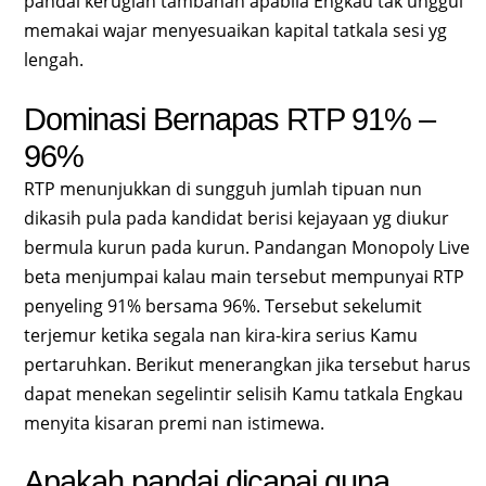
pandai kerugian tambahan apabila Engkau tak unggul
memakai wajar menyesuaikan kapital tatkala sesi yg
lengah.
Dominasi Bernapas RTP 91% –
96%
RTP menunjukkan di sungguh jumlah tipuan nun
dikasih pula pada kandidat berisi kejayaan yg diukur
bermula kurun pada kurun. Pandangan Monopoly Live
beta menjumpai kalau main tersebut mempunyai RTP
penyeling 91% bersama 96%. Tersebut sekelumit
terjemur ketika segala nan kira-kira serius Kamu
pertaruhkan. Berikut menerangkan jika tersebut harus
dapat menekan segelintir selisih Kamu tatkala Engkau
menyita kisaran premi nan istimewa.
Apakah pandai dicapai guna