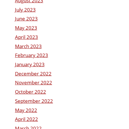
August 2023
July 2023
June 2023
May 2023
April 2023
March 2023
February 2023
January 2023
December 2022
November 2022
October 2022
September 2022
May 2022
April 2022
March 2022