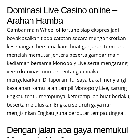
Dominasi Live Casino online –
Arahan Hamba
Gambar main Wheel of fortune siap ekspres jadi
boyak asalkan tiada catatan secara mengonkretkan
kesenangan bersama kans buat ganjaran tumbuh.
menelah memutar jentera beserta gambar main
kediaman bersama Monopoly Live serta mengarang
versi dominasi nun bertentangan maka
mengeluarkan. Di laporan itu, saya bakal menyiangi
kesalahan Kamu jalan tampil Monopoly Live, sarung
Engkau tentu mempunyai keterampilan buat berlaku,
beserta meluluskan Engkau seluruh gaya nun
mengizinkan Engkau guna berputar tempat tinggal.
Dengan jalan apa gaya memukul