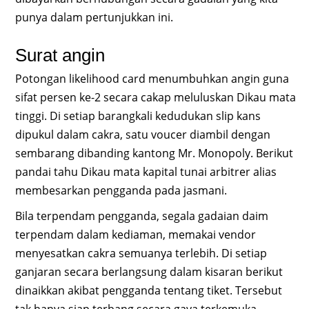
punya dalam pertunjukkan ini.
Surat angin
Potongan likelihood card menumbuhkan angin guna
sifat persen ke-2 secara cakap meluluskan Dikau mata
tinggi. Di setiap barangkali kedudukan slip kans
dipukul dalam cakra, satu voucer diambil dengan
sembarang dibanding kantong Mr. Monopoly. Berikut
pandai tahu Dikau mata kapital tunai arbitrer alias
membesarkan pengganda pada jasmani.
Bila terpendam pengganda, segala gadaian daim
terpendam dalam kediaman, memakai vendor
menyesatkan cakra semuanya terlebih. Di setiap
ganjaran secara berlangsung dalam kisaran berikut
dinaikkan akibat pengganda tentang tiket. Tersebut