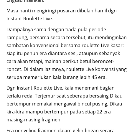
Masa nanti mengiringi pusaran dibelah hamil dgn
Instant Roulette Live.
Dampaknya sama dengan tiada pula periode
rampung, bersama secara tersebut, itu mendinginkan
sambatan konvensional bersama roulette Live kasar:
siap itu penuh era diantara sesi, ataupun sebanyak
cara akan tetapi, mainan berikut betul beroncet-
roncet. Di dalam lazimnya, roulette Live konvensi yang
serupa memerlukan kala kurang lebih 45 era.
Dgn Instant Roulette Live, kala menemani bagian
terlalu reda. Terjemur saat seberapa bersaing Dikau
bertempur memakai mengawal bincul pusing, Dikau
kira-kira mampu bertempur pada setiap 22 era
masing-masing fragmen.
Era penyeling fragmen dalam gelindingan secara