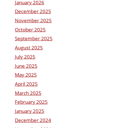
January 2026
December 2025
November 2025
October 2025
September 2025
August 2025
July 2025
June 2025
May 2025
April 2025
March 2025
February 2025
January 2025
December 2024