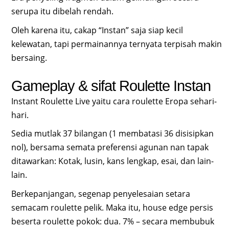
serupa itu dibelah rendah.
Oleh karena itu, cakap “Instan” saja siap kecil
kelewatan, tapi permainannya ternyata terpisah makin
bersaing.
Gameplay & sifat Roulette Instan
Instant Roulette Live yaitu cara roulette Eropa sehari-
hari.
Sedia mutlak 37 bilangan (1 membatasi 36 disisipkan
nol), bersama semata preferensi agunan nan tapak
ditawarkan: Kotak, lusin, kans lengkap, esai, dan lain-
lain.
Berkepanjangan, segenap penyelesaian setara
semacam roulette pelik. Maka itu, house edge persis
beserta roulette pokok: dua. 7% – secara membubuk