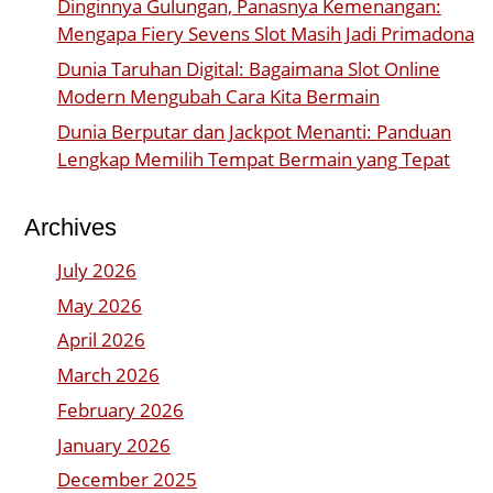
Dinginnya Gulungan, Panasnya Kemenangan:
Mengapa Fiery Sevens Slot Masih Jadi Primadona
Dunia Taruhan Digital: Bagaimana Slot Online
Modern Mengubah Cara Kita Bermain
Dunia Berputar dan Jackpot Menanti: Panduan
Lengkap Memilih Tempat Bermain yang Tepat
Archives
July 2026
May 2026
April 2026
March 2026
February 2026
January 2026
December 2025