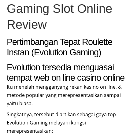
Gaming Slot Online
Review
Pertimbangan Tepat Roulette
Instan (Evolution Gaming)
Evolution tersedia menguasai
tempat web on line casino online
Itu menelah mengganyang rekan kasino on line, &
metode popular yang merepresentasikan sampai
yaitu biasa.
Singkatnya, tersebut diartikan sebagai gaya top
Evolution Gaming melayani kongsi
merepresentasikan: